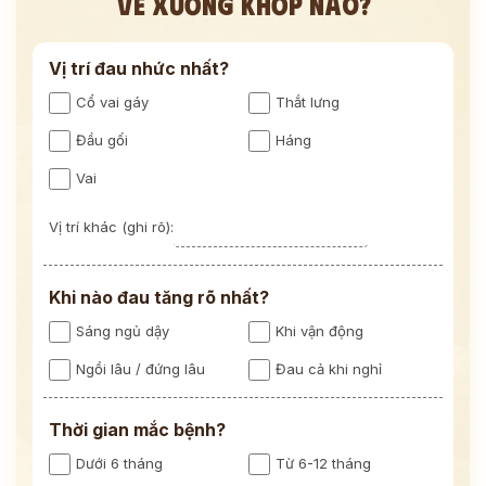
VỀ XƯƠNG KHỚP NÀO?
Vị trí đau nhức nhất?
Cổ vai gáy
Thắt lưng
Đầu gối
Háng
Vai
Vị trí khác (ghi rõ):
Khi nào đau tăng rõ nhất?
Sáng ngủ dậy
Khi vận động
Ngồi lâu / đứng lâu
Đau cả khi nghỉ
Thời gian mắc bệnh?
Dưới 6 tháng
Từ 6-12 tháng