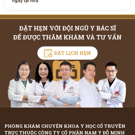
ngay tại nhà
ĐẶT HẸN VỚI ĐỘI NGŨ Y BÁC SĨ
ĐỂ ĐƯỢC THĂM KHÁM VÀ TƯ VẤN
ĐẶT LỊCH HẸN
PHÒNG KHÁM CHUYÊN KHOA Y HỌC CỔ TRUYỀN
TRỰC THUỘC CÔNG TY CỔ PHẦN NAM Y ĐỖ MINH