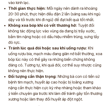
vào kinh lạc.
Thời gian thực hiện:
Mỗi ngày nên dành ra khoảng
20-30 phút, thực hiện đều đặn 2 lần (sáng sau khi ngủ
dậy và tối trước khi đi ngủ) để đạt kết quả tốt nhất.
Không xoa bóp khi có vết thương hở:
Tuyệt đối
không tác động lực vào vùng da đang bị trầy xước,
bầm tím nặng hoặc có dấu hiệu nhiễm trùng, sưng tấy
đỏ rực.
Tránh lúc quá đói hoặc sau khi uống rượu:
Khi
uống rượu bia, mạch máu đang giãn nở bất thường, xoa
bóp lúc này có thể gây ra những biến chứng không
đáng có. Tương tự, khi quá đói, cơ thể suy nhược cũng
không nên thực hiện.
Đối tượng cần thận trọng:
Những bà con có tiền sử
bệnh tim mạch, huyết áp cao hoặc bị loãng xương
nặng cần thực hiện cực kỳ nhẹ nhàng hoặc tham khảo
ý kiến chuyên gia trước khi làm để tránh gây tổn thương
xương hoặc làm thay đổi huyết áp đột ngột.