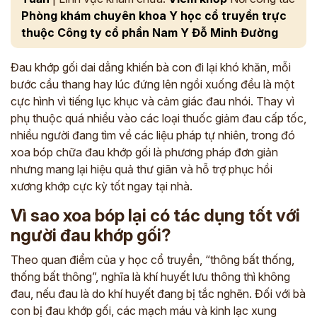
Phòng khám chuyên khoa Y học cổ truyền trực
thuộc Công ty cổ phần Nam Y Đỗ Minh Đường
Đau khớp gối dai dẳng khiến bà con đi lại khó khăn, mỗi
bước cầu thang hay lúc đứng lên ngồi xuống đều là một
cực hình vì tiếng lục khục và cảm giác đau nhói. Thay vì
phụ thuộc quá nhiều vào các loại thuốc giảm đau cấp tốc,
nhiều người đang tìm về các liệu pháp tự nhiên, trong đó
xoa bóp chữa đau khớp gối là phương pháp đơn giản
nhưng mang lại hiệu quả thư giãn và hỗ trợ phục hồi
xương khớp cực kỳ tốt ngay tại nhà.
Vì sao xoa bóp lại có tác dụng tốt với
người đau khớp gối?
Theo quan điểm của y học cổ truyền, “thông bất thống,
thống bất thông”, nghĩa là khí huyết lưu thông thì không
đau, nếu đau là do khí huyết đang bị tắc nghẽn. Đối với bà
con bị đau khớp gối, các mạch máu và kinh lạc xung