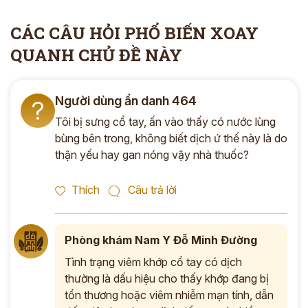
CÁC CÂU HỎI PHỔ BIẾN XOAY
*
QUANH CHỦ ĐỀ NÀY
ĐĂNG KÝ TƯ VẤN »
Người dùng ẩn danh 464
ĐĂNG KÝ ĐẾN KHÁM TRỰC TIẾP
?
Tôi bị sưng cổ tay, ấn vào thấy có nước lùng
Thông tin của bạn được bảo mật và chỉ sử dụng cho mục đích tư vấn.
bùng bên trong, không biết dịch ứ thế này là do
thận yếu hay gan nóng vậy nhà thuốc?
Thích
Câu trả lời
Phòng khám Nam Y Đỗ Minh Đường
Tình trạng viêm khớp cổ tay có dịch
thường là dấu hiệu cho thấy khớp đang bị
tổn thương hoặc viêm nhiễm mạn tính, dẫn