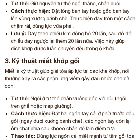
Tư thế:
Giữ nguyên tư thế ngồi thẳng, chân duỗi.
Cách thực hiện:
Đặt lòng bàn tay hoặc gốc bàn tay
lên vùng xương bánh chè. Thực hiện day tròn một cách
chậm rãi, dùng lực vừa phải.
Lưu ý:
Day theo chiều kim đồng hồ 20 lần, sau đó đổi
chiều day ngược lại thêm 20 lần nữa. Việc này giúp
dịch khớp được luân chuyển đều trong ổ khớp.
3. Kỹ thuật miết khớp gối
Miết là kỹ thuật giúp giải tỏa áp lực tại các khe khớp, nơi
thường xảy ra các phản ứng viêm gây đau nhức cho bà
con.
Tư thế:
Ngồi ở tư thế chân vuông góc với đùi (ngồi
trên ghế hoặc mép giường).
Cách thực hiện:
Đặt hai ngón tay cái ở phía trước đầu
gối (ngay dưới xương bánh chè), các ngón tay còn lại
ôm chặt phía sau khoeo chân để làm điểm tựa.
Thao tác:
Dùng lực ngón cái miết mạnh từ tâm gối tỏa