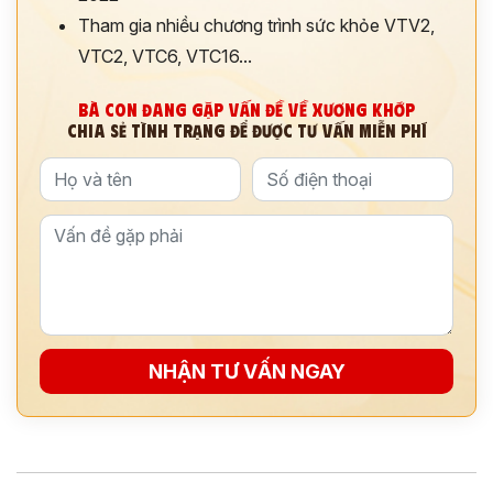
Tham gia nhiều chương trình sức khỏe VTV2,
VTC2, VTC6, VTC16...
BÀ CON ĐANG GẶP VẤN ĐỀ VỀ XƯƠNG KHỚP
CHIA SẺ TÌNH TRẠNG ĐỂ ĐƯỢC TƯ VẤN MIỄN PHÍ
ĐĂNG KÝ TƯ VẤN
THĂM KHÁM
NHẬN TƯ VẤN NGAY
CÙNG CHUYÊN GIA Y HỌC CỔ TRUYỀN
*
*