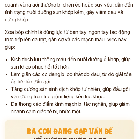
quanh vùng gối thường bị chèn ép hoặc suy yếu, dẫn đến
tình trạng nuôi dưỡng sụn khớp kém, gây viêm đau và
cứng khớp.
Xoa bóp chính là dùng lực từ bàn tay, ngón tay tác động
trực tiếp lên da thịt, gân cơ và các mạch máu. Việc này
giúp:
Kích thích lưu thông máu đến nuôi dưỡng ổ khớp, giúp
sụn khớp phục hồi tốt hơn.
Làm giãn các cơ đang bị co thắt do đau, từ đó giải tỏa
áp lực lên đầu gối.
Tăng cường sản sinh dịch khớp tự nhiên, giúp đầu gối
vận động trơn tru, giảm tiếng kêu lục khục.
Đả thông các điểm kinh mạch bị tắc nghẽn, giúp giảm
nhanh cảm giác tê bì, nhức mỏi.
BÀ CON ĐANG GẶP VẤN ĐỀ