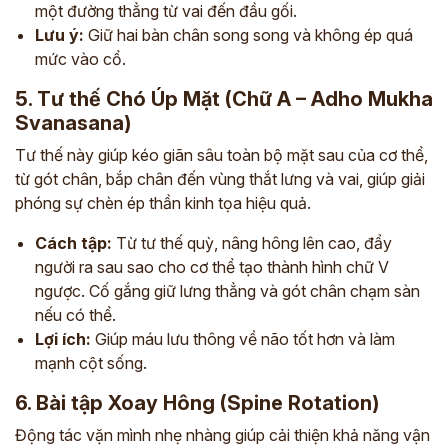
một đường thẳng từ vai đến đầu gối.
Lưu ý:
Giữ hai bàn chân song song và không ép quá
mức vào cổ.
5. Tư thế Chó Úp Mặt (Chữ A – Adho Mukha
Svanasana)
Tư thế này giúp kéo giãn sâu toàn bộ mặt sau của cơ thể,
từ gót chân, bắp chân đến vùng thắt lưng và vai, giúp giải
phóng sự chèn ép thần kinh tọa hiệu quả.
Cách tập:
Từ tư thế quỳ, nâng hông lên cao, đẩy
người ra sau sao cho cơ thể tạo thành hình chữ V
ngược. Cố gắng giữ lưng thẳng và gót chân chạm sàn
nếu có thể.
Lợi ích:
Giúp máu lưu thông về não tốt hơn và làm
mạnh cột sống.
6. Bài tập Xoay Hông (Spine Rotation)
Động tác vặn mình nhẹ nhàng giúp cải thiện khả năng vận