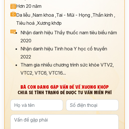
Hơn 20 năm
*
Da liễu
,
Nam khoa
,
Tai - Mũi - Họng
,
Thần kinh
,
Tiêu hoá
,
Xương khớp
ĐĂNG KÝ TƯ VẤN »
Nhận danh hiệu Thầy thuốc nam tiêu biểu năm
2020
ĐĂNG KÝ ĐẾN KHÁM TRỰC TIẾP
Nhận danh hiệu Tinh hoa Y học cổ truyền
Thông tin của bạn được bảo mật và chỉ sử dụng cho mục đích tư vấn.
2022
Tham gia nhiều chương trình sức khỏe VTV2,
VTC2, VTC6, VTC16...
BÀ CON ĐANG GẶP VẤN ĐỀ VỀ XƯƠNG KHỚP
CHIA SẺ TÌNH TRẠNG ĐỂ ĐƯỢC TƯ VẤN MIỄN PHÍ