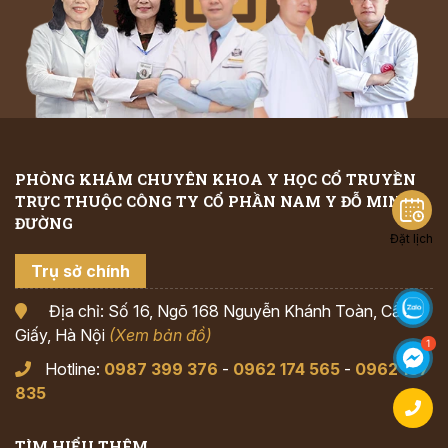
PHÒNG KHÁM CHUYÊN KHOA Y HỌC CỔ TRUYỀN
TRỰC THUỘC CÔNG TY CỔ PHẦN NAM Y ĐỖ MINH
ĐƯỜNG
Đặt lịch
Trụ sở chính
Địa chỉ: Số 16, Ngõ 168 Nguyễn Khánh Toàn, Cầu
Giấy, Hà Nội
(Xem bản đồ)
Hotline:
0987 399 376
-
0962 174 565
-
0962 167
835
TÌM HIỂU THÊM