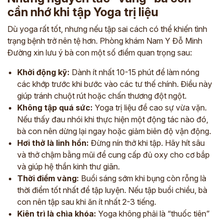
cần nhớ khi tập Yoga trị liệu
Dù yoga rất tốt, nhưng nếu tập sai cách có thể khiến tình
trạng bệnh trở nên tệ hơn. Phòng khám Nam Y Đỗ Minh
Đường xin lưu ý bà con một số điểm quan trọng sau:
Khởi động kỹ:
Dành ít nhất 10-15 phút để làm nóng
các khớp trước khi bước vào các tư thế chính. Điều này
giúp tránh chuột rút hoặc chấn thương đột ngột.
Không tập quá sức:
Yoga trị liệu đề cao sự vừa vặn.
Nếu thấy đau nhói khi thực hiện một động tác nào đó,
bà con nên dừng lại ngay hoặc giảm biên độ vận động.
Hơi thở là linh hồn:
Đừng nín thở khi tập. Hãy hít sâu
và thở chậm bằng mũi để cung cấp đủ oxy cho cơ bắp
và giúp hệ thần kinh thư giãn.
Thời điểm vàng:
Buổi sáng sớm khi bụng còn rỗng là
thời điểm tốt nhất để tập luyện. Nếu tập buổi chiều, bà
con nên tập sau khi ăn ít nhất 2-3 tiếng.
Kiên trì là chìa khóa:
Yoga không phải là “thuốc tiên”