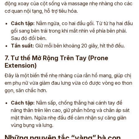
động xoay của cột sống và massage nhẹ nhàng cho các
cơ quan nội tạng, hỗ trợ tiêu hóa.
Cách tập:
Nằm ngửa, co hai đầu gối. Từ từ hạ hai đầu
gối sang bên trái trong khi mắt nhìn về phía bên phải.
Sau đó đổi bên.
Tần suất:
Giữ mỗi bên khoảng 20 giây, hít thở đều.
7. Tư thế Mở Rộng Trên Tay (Prone
Extension)
Đây là một biến thể nhẹ nhàng của rắn hổ mang, giúp chị
em phụ nữ vừa giảm đau lưng vừa có được vòng eo thon
gọn, săn chắc hơn.
Cách tập:
Nằm sấp, chống thẳng hai cánh tay để
nâng thân trên lên cao, giữ phần hông và chân áp sát
mặt thảm. Ngửa nhẹ đầu để cảm nhận sự căng giãn
vùng bụng và lưng.
Những nguyên tắc “vàng” bà con