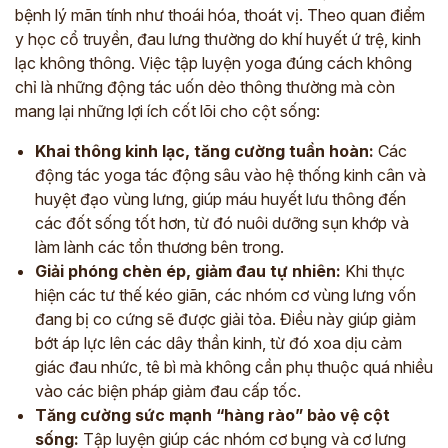
bệnh lý mãn tính như thoái hóa, thoát vị. Theo quan điểm
y học cổ truyền, đau lưng thường do khí huyết ứ trệ, kinh
lạc không thông. Việc tập luyện yoga đúng cách không
chỉ là những động tác uốn dẻo thông thường mà còn
mang lại những lợi ích cốt lõi cho cột sống:
Khai thông kinh lạc, tăng cường tuần hoàn:
Các
động tác yoga tác động sâu vào hệ thống kinh cân và
huyệt đạo vùng lưng, giúp máu huyết lưu thông đến
các đốt sống tốt hơn, từ đó nuôi dưỡng sụn khớp và
làm lành các tổn thương bên trong.
Giải phóng chèn ép, giảm đau tự nhiên:
Khi thực
hiện các tư thế kéo giãn, các nhóm cơ vùng lưng vốn
đang bị co cứng sẽ được giải tỏa. Điều này giúp giảm
bớt áp lực lên các dây thần kinh, từ đó xoa dịu cảm
giác đau nhức, tê bì mà không cần phụ thuộc quá nhiều
vào các biện pháp giảm đau cấp tốc.
Tăng cường sức mạnh “hàng rào” bảo vệ cột
sống:
Tập luyện giúp các nhóm cơ bụng và cơ lưng