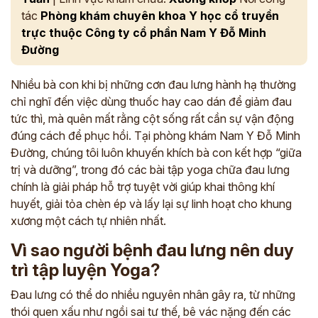
tác
Phòng khám chuyên khoa Y học cổ truyền
trực thuộc Công ty cổ phần Nam Y Đỗ Minh
Đường
Nhiều bà con khi bị những cơn đau lưng hành hạ thường
chỉ nghĩ đến việc dùng thuốc hay cao dán để giảm đau
tức thì, mà quên mất rằng cột sống rất cần sự vận động
đúng cách để phục hồi. Tại phòng khám Nam Y Đỗ Minh
Đường, chúng tôi luôn khuyến khích bà con kết hợp “giữa
trị và dưỡng”, trong đó các bài tập yoga chữa đau lưng
chính là giải pháp hỗ trợ tuyệt vời giúp khai thông khí
huyết, giải tỏa chèn ép và lấy lại sự linh hoạt cho khung
xương một cách tự nhiên nhất.
Vì sao người bệnh đau lưng nên duy
trì tập luyện Yoga?
Đau lưng có thể do nhiều nguyên nhân gây ra, từ những
thói quen xấu như ngồi sai tư thế, bê vác nặng đến các