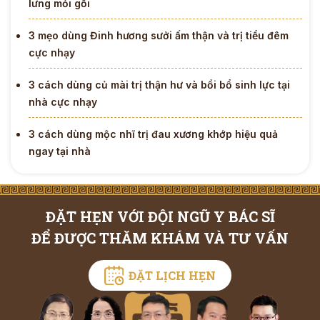
lưng mỏi gối
3 mẹo dùng Đinh hương sưởi ấm thận và trị tiểu đêm
cực nhạy
3 cách dùng củ mài trị thận hư và bồi bổ sinh lực tại
nhà cực nhạy
3 cách dùng mộc nhĩ trị đau xương khớp hiệu quả
ngay tại nhà
ĐẶT HẸN VỚI ĐỘI NGŨ Y BÁC SĨ
ĐỂ ĐƯỢC THĂM KHÁM VÀ TƯ VẤN
ĐẶT LỊCH HẸN