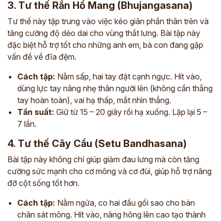
3. Tư thế Rắn Hổ Mang (Bhujangasana)
Tư thế này tập trung vào việc kéo giãn phần thân trên và
tăng cường độ dẻo dai cho vùng thắt lưng. Bài tập này
đặc biệt hỗ trợ tốt cho những anh em, bà con đang gặp
vấn đề về đĩa đệm.
Cách tập:
Nằm sấp, hai tay đặt cạnh ngực. Hít vào,
dùng lực tay nâng nhẹ thân người lên (không cần thẳng
tay hoàn toàn), vai hạ thấp, mắt nhìn thẳng.
Tần suất:
Giữ từ 15 – 20 giây rồi hạ xuống. Lặp lại 5 –
7 lần.
4. Tư thế Cây Cầu (Setu Bandhasana)
Bài tập này không chỉ giúp giảm đau lưng mà còn tăng
cường sức mạnh cho cơ mông và cơ đùi, giúp hỗ trợ nâng
đỡ cột sống tốt hơn.
Cách tập:
Nằm ngửa, co hai đầu gối sao cho bàn
chân sát mông. Hít vào, nâng hông lên cao tạo thành