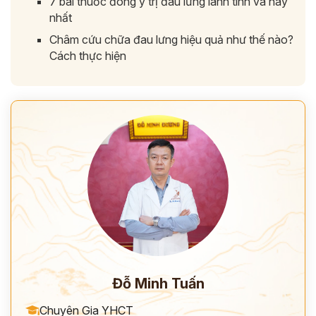
7 bài thuốc đông y trị đau lưng lành tính và hay
nhất
Châm cứu chữa đau lưng hiệu quả như thế nào?
Cách thực hiện
ĐĂNG KÝ TƯ VẤN
THĂM KHÁM
CÙNG CHUYÊN GIA Y HỌC CỔ TRUYỀN
*
Đỗ Minh Tuấn
Chuyên Gia YHCT
*