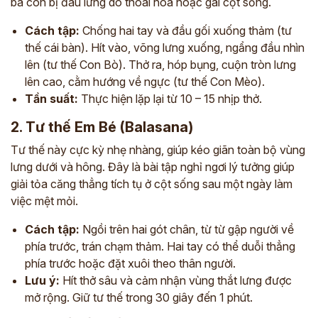
bà con bị đau lưng do thoái hóa hoặc gai cột sống.
Cách tập:
Chống hai tay và đầu gối xuống thảm (tư
thế cái bàn). Hít vào, võng lưng xuống, ngẩng đầu nhìn
lên (tư thế Con Bò). Thở ra, hóp bụng, cuộn tròn lưng
lên cao, cằm hướng về ngực (tư thế Con Mèo).
Tần suất:
Thực hiện lặp lại từ 10 – 15 nhịp thở.
2. Tư thế Em Bé (Balasana)
Tư thế này cực kỳ nhẹ nhàng, giúp kéo giãn toàn bộ vùng
lưng dưới và hông. Đây là bài tập nghỉ ngơi lý tưởng giúp
giải tỏa căng thẳng tích tụ ở cột sống sau một ngày làm
việc mệt mỏi.
Cách tập:
Ngồi trên hai gót chân, từ từ gập người về
phía trước, trán chạm thảm. Hai tay có thể duỗi thẳng
phía trước hoặc đặt xuôi theo thân người.
Lưu ý:
Hít thở sâu và cảm nhận vùng thắt lưng được
mở rộng. Giữ tư thế trong 30 giây đến 1 phút.