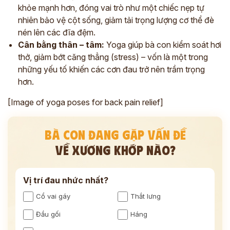
khỏe mạnh hơn, đóng vai trò như một chiếc nẹp tự
nhiên bảo vệ cột sống, giảm tải trọng lượng cơ thể đè
nén lên các đĩa đệm.
Cân bằng thân – tâm:
Yoga giúp bà con kiểm soát hơi
thở, giảm bớt căng thẳng (stress) – vốn là một trong
những yếu tố khiến các cơn đau trở nên trầm trọng
hơn.
[Image of yoga poses for back pain relief]
BÀ CON ĐANG GẶP VẤN ĐỀ
VỀ XƯƠNG KHỚP NÀO?
Vị trí đau nhức nhất?
Cổ vai gáy
Thắt lưng
Đầu gối
Háng