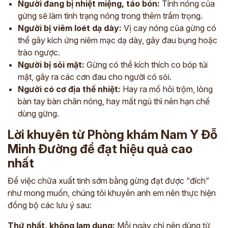
Người đang bị nhiệt miệng, táo bón:
Tính nóng của
gừng sẽ làm tình trạng nóng trong thêm trầm trọng.
Người bị viêm loét dạ dày:
Vị cay nóng của gừng có
thể gây kích ứng niêm mạc dạ dày, gây đau bụng hoặc
trào ngược.
Người bị sỏi mật:
Gừng có thể kích thích co bóp túi
mật, gây ra các cơn đau cho người có sỏi.
Người có cơ địa thể nhiệt:
Hay ra mồ hôi trộm, lòng
bàn tay bàn chân nóng, hay mất ngủ thì nên hạn chế
dùng gừng.
Lời khuyên từ Phòng khám Nam Y Đỗ
Minh Đường để đạt hiệu quả cao
nhất
Để việc chữa xuất tinh sớm bằng gừng đạt được “đích”
như mong muốn, chúng tôi khuyên anh em nên thực hiện
đồng bộ các lưu ý sau:
Thứ nhất, không lạm dụng:
Mỗi ngày chỉ nên dùng từ