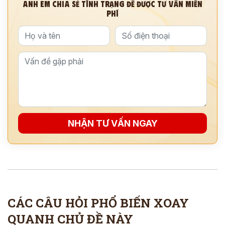
ANH EM CHIA SẺ TÌNH TRẠNG ĐỂ ĐƯỢC TƯ VẤN MIỄN
PHÍ
NHẬN TƯ VẤN NGAY
CÁC CÂU HỎI PHỔ BIẾN XOAY
QUANH CHỦ ĐỀ NÀY