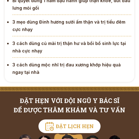
Bí quyết dùng 1 nắm đậu nành giúp thận khỏe, dứt đau
lưng mỏi gối
3 mẹo dùng Đinh hương sưởi ấm thận và trị tiểu đêm
cực nhạy
3 cách dùng củ mài trị thận hư và bồi bổ sinh lực tại
nhà cực nhạy
3 cách dùng mộc nhĩ trị đau xương khớp hiệu quả
ngay tại nhà
ĐẶT HẸN VỚI ĐỘI NGŨ Y BÁC SĨ
ĐỂ ĐƯỢC THĂM KHÁM VÀ TƯ VẤN
ĐẶT LỊCH HẸN