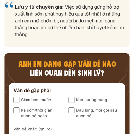
Lưu ý từ chuyên gia:
Việc sử dụng gừng hỗ trợ
xuất tinh sớm phát huy hiệu quả tốt nhất ở những
anh em mới chớm bị, người bị do mệt mỏi, căng
thẳng hoặc do cơ thể nhiễm hàn, khí huyết kém lưu
thông.
ANH EM ĐANG GẶP VẤN ĐỀ NÀO
LIÊN QUAN ĐẾN SINH LÝ?
Vấn đề gặp phải
Giảm ham muốn
Khó cương cứng
Ra sớm/thời gian
Đau lưng, mỏi gối sau
quan hệ ngắn
quan hệ
Vấn đề khác (ghi rõ):