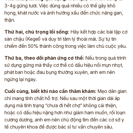
3-4g gừng tươi. Việc dùng quá nhiều có thể gây khô
họng, khát nước và ảnh hưởng xấu đến chức năng gan,
thận.
ĐĂNG KÝ TƯ VẤN
Thứ hai, chú trọng lối sống:
Hãy kết hợp các bài tập cơ
THĂM KHÁM
sàn chậu (Kegel) và duy trì tâm lý thoải mái. Sự tự tin
chiếm đến 50% thành công trong việc làm chủ cuộc yêu.
CÙNG CHUYÊN GIA Y HỌC CỔ TRUYỀN
Thứ ba, theo dõi phản ứng cơ thể:
Nếu trong quá trình
*
sử dụng gừng mà thấy cơ thể có dấu hiệu nổi mụn nhọt,
*
phát ban hoặc đau bụng thường xuyên, anh em nên
ngừng lại ngay.
*
Cuối cùng, biết khi nào cần thăm khám:
Mẹo dân gian
chỉ mang tính chất hỗ trợ. Nếu sau một thời gian dài áp
ĐĂNG KÝ TƯ VẤN »
dụng mà tình trạng “chưa đi hết chợ” không cải thiện,
hoặc có dấu hiệu nặng hơn như giảm ham muốn, rối loạn
ĐĂNG KÝ ĐẾN KHÁM TRỰC TIẾP
cương dương, anh em nên chủ động tìm đến các cơ sở y
tế chuyên khoa để được bác sĩ tư vấn chuyên sâu.
Thông tin của bạn được bảo mật và chỉ sử dụng cho mục đích tư vấn.