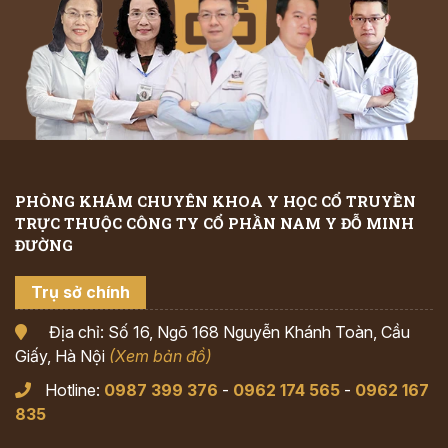
PHÒNG KHÁM CHUYÊN KHOA Y HỌC CỔ TRUYỀN
TRỰC THUỘC CÔNG TY CỔ PHẦN NAM Y ĐỖ MINH
ĐƯỜNG
Trụ sở chính
Địa chỉ: Số 16, Ngõ 168 Nguyễn Khánh Toàn, Cầu
Giấy, Hà Nội
(Xem bản đồ)
Hotline:
0987 399 376
-
0962 174 565
-
0962 167
835