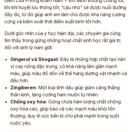
điểm của Phòng khám Nam Y Đỗ Minh Đường chúng tôi,
khi khí huyết lưu thông tốt, “cậu nhỏ” sẽ được nuôi dưỡng
đầy đủ, từ đó giúp anh em làm chủ được khả năng cương
cứng và kiểm soát thời điểm xuất binh tốt hơn.
Dưới góc nhìn của y học hiện đại, các chuyên gia cũng
tìm thấy trong gừng những hoạt chất sinh học rất giá trị
đối với sinh lý nam giới:
Gingerol và Shogaol:
Đây là những hợp chất tạo nên
vị cay nồng đặc trưng, có khả năng làm giãn mạch
máu, giúp máu đổ dồn về thể hang dương vật nhanh và
đều hơn.
Zingiberen:
Một loại tinh dầu giúp giảm căng thẳng
thần kinh, tăng cường ham muốn tự nhiên.
Chống oxy hóa:
Gừng chứa hàm lượng chất chống
oxy hóa cao, giúp bảo vệ các mạch máu khỏi tổn
thương, duy trì sức bền bỉ cho phái mạnh trong suốt
cuộc yêu.