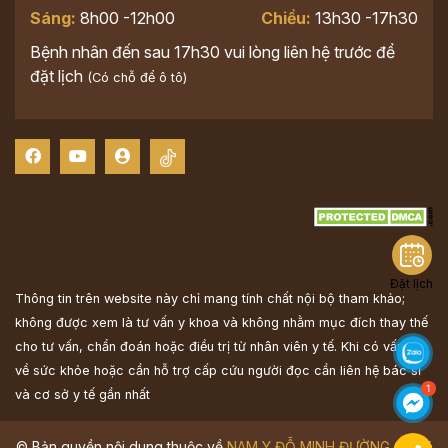
Sáng:
8h00 -12h00
Chiều:
13h30 -17h30
Bệnh nhân đến sau 17h30 vui lòng liên hệ trước để
đặt lịch
(Có chỗ để ô tô)
Đặt lịch
Thông tin trên website này chỉ mang tính chất nội bộ tham khảo;
không được xem là tư vấn y khoa và không nhằm mục đích thay thế
cho tư vấn, chẩn đoán hoặc điều trị từ nhân viên y tế. Khi có vấn đề
về sức khỏe hoặc cần hỗ trợ cấp cứu người đọc cần liên hệ bác sĩ
và cơ sở y tế gần nhất
© Bản quyền nội dung thuộc về
NAM Y ĐỖ MINH ĐƯỜNG
Ghi rõ