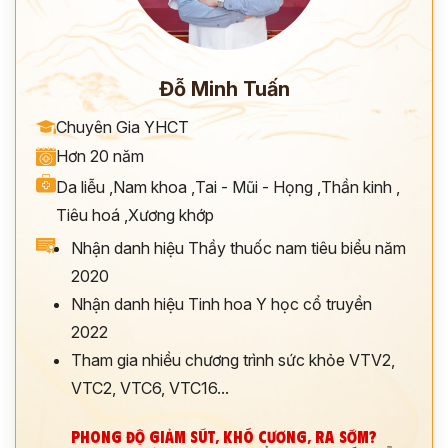
Đỗ Minh Tuấn
Chuyên Gia YHCT
Hơn 20 năm
Da liễu
,
Nam khoa
,
Tai - Mũi - Họng
,
Thần kinh
,
Tiêu hoá
,
Xương khớp
Nhận danh hiệu Thầy thuốc nam tiêu biểu năm
2020
Nhận danh hiệu Tinh hoa Y học cổ truyền
2022
Tham gia nhiều chương trình sức khỏe VTV2,
VTC2, VTC6, VTC16...
PHONG ĐỘ GIẢM SÚT, KHÓ CƯƠNG, RA SỚM?