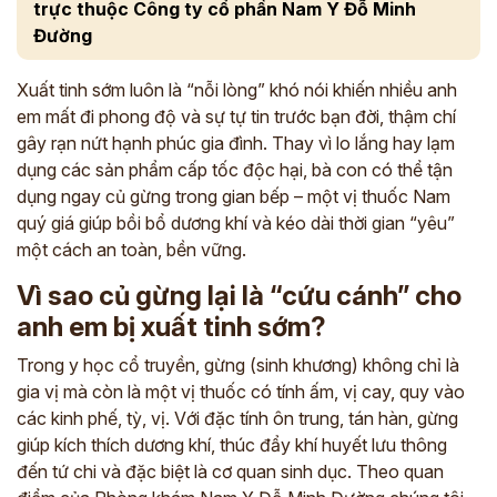
trực thuộc Công ty cổ phần Nam Y Đỗ Minh
Đường
Xuất tinh sớm luôn là “nỗi lòng” khó nói khiến nhiều anh
em mất đi phong độ và sự tự tin trước bạn đời, thậm chí
gây rạn nứt hạnh phúc gia đình. Thay vì lo lắng hay lạm
dụng các sản phẩm cấp tốc độc hại, bà con có thể tận
dụng ngay củ gừng trong gian bếp – một vị thuốc Nam
quý giá giúp bồi bổ dương khí và kéo dài thời gian “yêu”
một cách an toàn, bền vững.
Vì sao củ gừng lại là “cứu cánh” cho
anh em bị xuất tinh sớm?
Trong y học cổ truyền, gừng (sinh khương) không chỉ là
gia vị mà còn là một vị thuốc có tính ấm, vị cay, quy vào
các kinh phế, tỳ, vị. Với đặc tính ôn trung, tán hàn, gừng
giúp kích thích dương khí, thúc đẩy khí huyết lưu thông
đến tứ chi và đặc biệt là cơ quan sinh dục. Theo quan