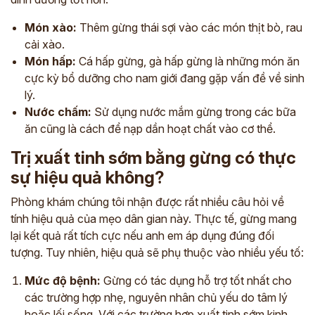
Món xào:
Thêm gừng thái sợi vào các món thịt bò, rau
cải xào.
Món hấp:
Cá hấp gừng, gà hấp gừng là những món ăn
cực kỳ bổ dưỡng cho nam giới đang gặp vấn đề về sinh
lý.
Nước chấm:
Sử dụng nước mắm gừng trong các bữa
ăn cũng là cách để nạp dần hoạt chất vào cơ thể.
Trị xuất tinh sớm bằng gừng có thực
sự hiệu quả không?
Phòng khám chúng tôi nhận được rất nhiều câu hỏi về
tính hiệu quả của mẹo dân gian này. Thực tế, gừng mang
lại kết quả rất tích cực nếu anh em áp dụng đúng đối
tượng. Tuy nhiên, hiệu quả sẽ phụ thuộc vào nhiều yếu tố:
Mức độ bệnh:
Gừng có tác dụng hỗ trợ tốt nhất cho
các trường hợp nhẹ, nguyên nhân chủ yếu do tâm lý
hoặc lối sống. Với các trường hợp xuất tinh sớm kinh