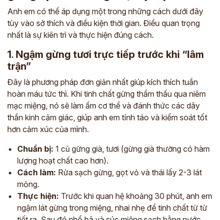
Anh em có thể áp dụng một trong những cách dưới đây
tùy vào sở thích và điều kiện thời gian. Điều quan trọng
nhất là sự kiên trì và thực hiện đúng cách.
1. Ngậm gừng tươi trực tiếp trước khi “lâm
trận”
Đây là phương pháp đơn giản nhất giúp kích thích tuần
hoàn máu tức thì. Khi tinh chất gừng thẩm thấu qua niêm
mạc miệng, nó sẽ làm ấm cơ thể và đánh thức các dây
thần kinh cảm giác, giúp anh em tỉnh táo và kiểm soát tốt
hơn cảm xúc của mình.
Chuẩn bị:
1 củ gừng già, tươi (gừng già thường có hàm
lượng hoạt chất cao hơn).
Cách làm:
Rửa sạch gừng, gọt vỏ và thái lấy 2-3 lát
mỏng.
Thực hiện:
Trước khi quan hệ khoảng 30 phút, anh em
ngậm lát gừng trong miệng, nhai nhẹ để tinh chất từ từ
tiết ra. Sau đó nhổ bã và súc miệng sạch bằng nước