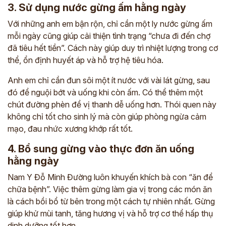
3. Sử dụng nước gừng ấm hằng ngày
Với những anh em bận rộn, chỉ cần một ly nước gừng ấm
mỗi ngày cũng giúp cải thiện tình trạng “chưa đi đến chợ
đã tiêu hết tiền”. Cách này giúp duy trì nhiệt lượng trong cơ
thể, ổn định huyết áp và hỗ trợ hệ tiêu hóa.
Anh em chỉ cần đun sôi một ít nước với vài lát gừng, sau
đó để nguội bớt và uống khi còn ấm. Có thể thêm một
chút đường phèn để vị thanh dễ uống hơn. Thói quen này
không chỉ tốt cho sinh lý mà còn giúp phòng ngừa cảm
mạo, đau nhức xương khớp rất tốt.
4. Bổ sung gừng vào thực đơn ăn uống
hằng ngày
Nam Y Đỗ Minh Đường luôn khuyến khích bà con “ăn để
chữa bệnh”. Việc thêm gừng làm gia vị trong các món ăn
là cách bồi bổ từ bên trong một cách tự nhiên nhất. Gừng
giúp khử mùi tanh, tăng hương vị và hỗ trợ cơ thể hấp thụ
dinh dưỡng tốt hơn.