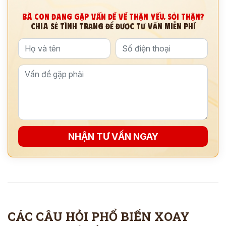
BÀ CON ĐANG GẶP VẤN ĐỀ VỀ THẬN YẾU, SỎI THẬN?
CHIA SẺ TÌNH TRẠNG ĐỂ ĐƯỢC TƯ VẤN MIỄN PHÍ
NHẬN TƯ VẤN NGAY
CÁC CÂU HỎI PHỔ BIẾN XOAY