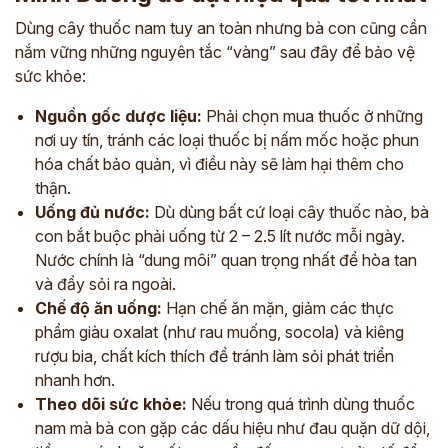
Dùng cây thuốc nam tuy an toàn nhưng bà con cũng cần
nắm vững những nguyên tắc “vàng” sau đây để bảo vệ
sức khỏe:
Nguồn gốc dược liệu:
Phải chọn mua thuốc ở những
nơi uy tín, tránh các loại thuốc bị nấm mốc hoặc phun
hóa chất bảo quản, vì điều này sẽ làm hại thêm cho
thận.
Uống đủ nước:
Dù dùng bất cứ loại cây thuốc nào, bà
con bắt buộc phải uống từ 2 – 2.5 lít nước mỗi ngày.
Nước chính là “dung môi” quan trọng nhất để hòa tan
và đẩy sỏi ra ngoài.
Chế độ ăn uống:
Hạn chế ăn mặn, giảm các thực
phẩm giàu oxalat (như rau muống, socola) và kiêng
ĐĂNG KÝ TƯ VẤN
rượu bia, chất kích thích để tránh làm sỏi phát triển
THĂM KHÁM
nhanh hơn.
Theo dõi sức khỏe:
Nếu trong quá trình dùng thuốc
CÙNG CHUYÊN GIA Y HỌC CỔ TRUYỀN
nam mà bà con gặp các dấu hiệu như đau quặn dữ dội,
*