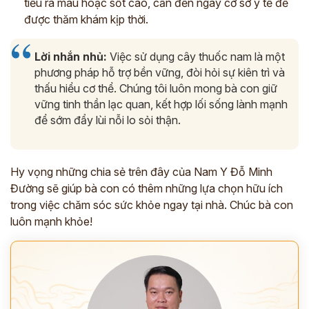
tiểu ra máu hoặc sốt cao, cần đến ngay cơ sở y tế để
được thăm khám kịp thời.
*
Lời nhắn nhủ:
Việc sử dụng cây thuốc nam là một
*
phương pháp hỗ trợ bền vững, đòi hỏi sự kiên trì và
thấu hiểu cơ thể. Chúng tôi luôn mong bà con giữ
ĐĂNG KÝ TƯ VẤN »
vững tinh thần lạc quan, kết hợp lối sống lành mạnh
để sớm đẩy lùi nỗi lo sỏi thận.
ĐĂNG KÝ ĐẾN KHÁM TRỰC TIẾP
Thông tin của bạn được bảo mật và chỉ sử dụng cho mục đích tư vấn.
Hy vọng những chia sẻ trên đây của Nam Y Đỗ Minh
Đường sẽ giúp bà con có thêm những lựa chọn hữu ích
trong việc chăm sóc sức khỏe ngay tại nhà. Chúc bà con
luôn mạnh khỏe!