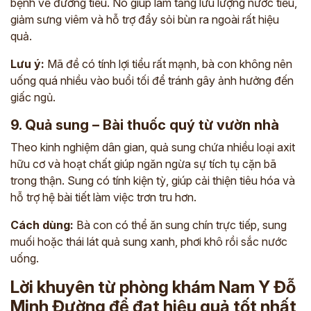
bệnh về đường tiểu. Nó giúp làm tăng lưu lượng nước tiểu,
giảm sưng viêm và hỗ trợ đẩy sỏi bùn ra ngoài rất hiệu
quả.
Lưu ý:
Mã đề có tính lợi tiểu rất mạnh, bà con không nên
uống quá nhiều vào buổi tối để tránh gây ảnh hưởng đến
giấc ngủ.
9. Quả sung – Bài thuốc quý từ vườn nhà
Theo kinh nghiệm dân gian, quả sung chứa nhiều loại axit
hữu cơ và hoạt chất giúp ngăn ngừa sự tích tụ cặn bã
trong thận. Sung có tính kiện tỳ, giúp cải thiện tiêu hóa và
hỗ trợ hệ bài tiết làm việc trơn tru hơn.
Cách dùng:
Bà con có thể ăn sung chín trực tiếp, sung
muối hoặc thái lát quả sung xanh, phơi khô rồi sắc nước
uống.
Lời khuyên từ phòng khám Nam Y Đỗ
Minh Đường để đạt hiệu quả tốt nhất