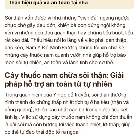
thận hiệu quả và an toàn tại nhà
Sỏi thận vốn được ví như những “viên đá” ngang ngược
chực chờ gây đau đớn, khiến bà con đứng ngồi không
yên vì những cơn đau quặn thận hay chứng tiểu buốt, tiểu
rắt kéo dài. Thấu hiểu nỗi lo lắng về việc phải can thiệp
dao kéo, Nam Y Đỗ Minh Đường chúng tôi xin chia sẻ
những cây thuốc nam quanh vườn nhà giúp hỗ trợ bào
mòn sỏi tự nhiên, an toàn và lành tính cho cơ thể.
Cây thuốc nam chữa sỏi thận: Giải
pháp hỗ trợ an toàn từ tự nhiên
Trong quan niệm của Y học cổ truyền, sỏi thận thường
hình thành do chứng thấp nhiệt tích tụ ở hạ tiêu (thận và
bàng quang), khiến các chất cặn bã trong nước tiểu kết
tinh lại. Việc sử dụng cây thuốc nam không chỉ đơn thuần
là bài sỏi mà còn hướng tới việc thanh nhiệt, lợi thấp, giúp
cơ thể tự đào thải độc tố ra ngoài.