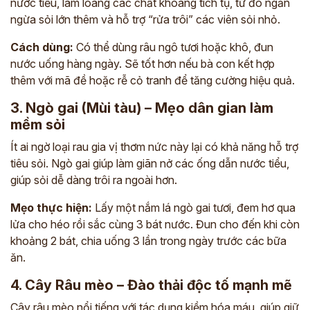
nước tiểu, làm loãng các chất khoáng tích tụ, từ đó ngăn
ngừa sỏi lớn thêm và hỗ trợ “rửa trôi” các viên sỏi nhỏ.
Cách dùng:
Có thể dùng râu ngô tươi hoặc khô, đun
nước uống hàng ngày. Sẽ tốt hơn nếu bà con kết hợp
thêm với mã đề hoặc rễ cỏ tranh để tăng cường hiệu quả.
3. Ngò gai (Mùi tàu) – Mẹo dân gian làm
mềm sỏi
Ít ai ngờ loại rau gia vị thơm nức này lại có khả năng hỗ trợ
tiêu sỏi. Ngò gai giúp làm giãn nở các ống dẫn nước tiểu,
giúp sỏi dễ dàng trôi ra ngoài hơn.
Mẹo thực hiện:
Lấy một nắm lá ngò gai tươi, đem hơ qua
lửa cho héo rồi sắc cùng 3 bát nước. Đun cho đến khi còn
khoảng 2 bát, chia uống 3 lần trong ngày trước các bữa
ăn.
4. Cây Râu mèo – Đào thải độc tố mạnh mẽ
Cây râu mèo nổi tiếng với tác dụng kiềm hóa máu, giúp giữ