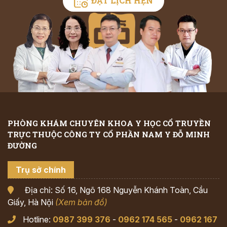
ĐẶT LỊCH HẸN
PHÒNG KHÁM CHUYÊN KHOA Y HỌC CỔ TRUYỀN
TRỰC THUỘC CÔNG TY CỔ PHẦN NAM Y ĐỖ MINH
ĐƯỜNG
Trụ sở chính
Địa chỉ: Số 16, Ngõ 168 Nguyễn Khánh Toàn, Cầu
Giấy, Hà Nội
(Xem bản đồ)
Hotline:
0987 399 376
-
0962 174 565
-
0962 167