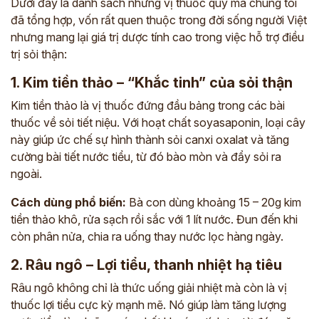
Dưới đây là danh sách những vị thuốc quý mà chúng tôi
đã tổng hợp, vốn rất quen thuộc trong đời sống người Việt
nhưng mang lại giá trị dược tính cao trong việc hỗ trợ điều
trị sỏi thận:
1. Kim tiền thảo – “Khắc tinh” của sỏi thận
Kim tiền thảo là vị thuốc đứng đầu bảng trong các bài
thuốc về sỏi tiết niệu. Với hoạt chất soyasaponin, loại cây
này giúp ức chế sự hình thành sỏi canxi oxalat và tăng
cường bài tiết nước tiểu, từ đó bào mòn và đẩy sỏi ra
ngoài.
Cách dùng phổ biến:
Bà con dùng khoảng 15 – 20g kim
tiền thảo khô, rửa sạch rồi sắc với 1 lít nước. Đun đến khi
còn phân nửa, chia ra uống thay nước lọc hàng ngày.
2. Râu ngô – Lợi tiểu, thanh nhiệt hạ tiêu
Râu ngô không chỉ là thức uống giải nhiệt mà còn là vị
thuốc lợi tiểu cực kỳ mạnh mẽ. Nó giúp làm tăng lượng