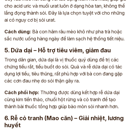
cho acid uric và muối urat luôn ở dạng hòa tan, không thể
lắng đọng thành sỏi. Đây là lựa chọn tuyệt vời cho những
ai có nguy cơ bị sỏi urat.
Cách dùng:
Bà con hãm râu mèo khô như pha trà hoặc
sắc nước uống hàng ngày để làm sạch hệ thống tiết niệu.
5. Dứa dại – Hỗ trợ tiêu viêm, giảm đau
Trong dân gian, dứa dại là vị thuốc quý dùng để trị các
chứng tiểu rắt, tiểu buốt do sỏi. Quả và rễ dứa dại có tác
dụng lợi tiểu, tiêu thũng, rất phù hợp với bà con đang gặp
các cơn đau nhẹ do sỏi thận gây ra.
Cách phối hợp:
Thường được dùng kết hợp rễ dứa dại
cùng kim tiền thảo, chuối hột rừng và cỏ tranh để tạo
thành bài thuốc tổng hợp giúp bào mòn sỏi nhanh hơn.
6. Rễ cỏ tranh (Mao căn) – Giải nhiệt, lương
huyết