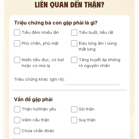
LIÊN QUAN ĐẾN THẬN?
Triệu chứng bà con gặp phải là gì?
Tiểu đêm nhiều lần
Tiểu buốt, tiểu rắt
Phù chân, phù mặt
Đau lưng âm ỉ vùng
thắt lưng
Nước tiểu đục, có bọt
Tăng huyết áp không
hoặc có mùi lạ
rõ nguyên nhân
Triệu chứng khác (ghi rõ):
Vấn đề gặp phải
Thận hư/thận yếu
Sỏi thận
Viêm cầu thận
Suy thận
Chưa chẩn đoán