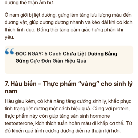
dương thể thận âm hư.
Ở nam giới bị liệt dương, gừng làm tăng lưu lượng máu đến
dương vật, giúp cương dương nhanh và kéo dài khi có kích
thích tình dục. Đồng thời tăng cảm giác hưng phấn khi
yêu.
ĐỌC NGAY: 5 Cách
Chữa Liệt Dương Bằng
Gừng
Cực Đơn Giản Hiệu Quả
7. Hàu biển – Thực phẩm “vàng” cho sinh lý
nam
ĐĂNG KÝ TƯ VẤN
Hàu giàu kẽm, có khả năng tăng cường sinh lý, khắc phục
THĂM KHÁM
tình trạng liệt dương một cách hiệu quả. Cùng với protein,
CÙNG CHUYÊN GIA Y HỌC CỔ TRUYỀN
thực phẩm này còn giúp tăng sản sinh hormone
*
testosterone, kích thích tuần hoàn máu đi khắp cơ thể. Từ
đó khiến quá trình cương dương diễn ra thuận lợi hơn.
*