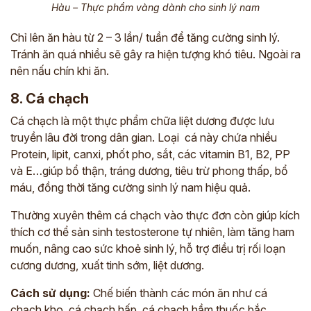
Hàu – Thực phẩm vàng dành cho sinh lý nam
Chỉ lên ăn hàu từ 2 – 3 lần/ tuần để tăng cường sinh lý.
Tránh ăn quá nhiều sẽ gây ra hiện tượng khó tiêu. Ngoài ra
nên nấu chín khi ăn.
8. Cá chạch
Cá chạch là một thực phẩm chữa liệt dương được lưu
truyền lâu đời trong dân gian. Loại cá này chứa nhiều
Protein, lipit, canxi, phốt pho, sắt, các vitamin B1, B2, PP
và E…giúp bổ thận, tráng dương, tiêu trừ phong thấp, bổ
máu, đồng thời tăng cường sinh lý nam hiệu quả.
Thường xuyên thêm cá chạch vào thực đơn còn giúp kích
thích cơ thể sản sinh testosterone tự nhiên, làm tăng ham
muốn, nâng cao sức khoẻ sinh lý, hỗ trợ điều trị rối loạn
cương dương, xuất tinh sớm, liệt dương.
Cách sử dụng:
Chế biến thành các món ăn như cá
chạch kho, cá chạch hấp, cá chạch hầm thuốc bắc…