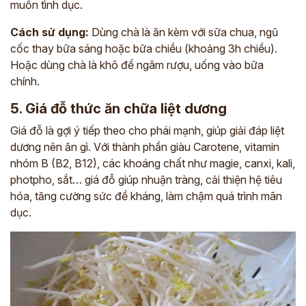
muốn tình dục.
Cách sử dụng:
Dùng chà là ăn kèm với sữa chua, ngũ
cốc thay bữa sáng hoặc bữa chiều (khoảng 3h chiều).
Hoặc dùng chà là khô để ngâm rượu, uống vào bữa
chính.
5. Giá đỗ thức ăn chữa liệt dương
Giá đỗ là gợi ý tiếp theo cho phái mạnh, giúp giải đáp liệt
dương nên ăn gì.
Với thành phần giàu Carotene, vitamin
nhóm B (B2, B12), các khoáng chất như magie, canxi, kali,
photpho, sắt… giá đỗ giúp nhuận tràng, cải thiện hệ tiêu
hóa, tăng cường sức đề kháng, làm chậm quá trình mãn
dục.