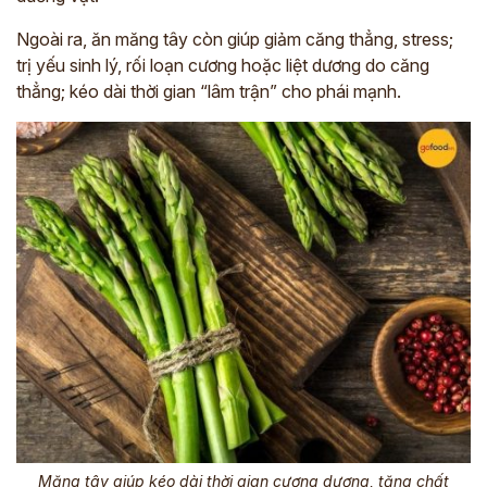
Ngoài ra, ăn măng tây còn giúp giảm căng thẳng, stress;
trị yếu sinh lý, rối loạn cương hoặc liệt dương do căng
thẳng; kéo dài thời gian “lâm trận” cho phái mạnh.
Măng tây giúp kéo dài thời gian cương dương, tăng chất