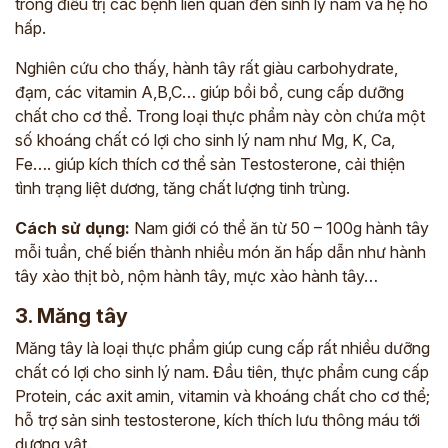
trong điều trị các bệnh liên quan đến sinh lý nam và hệ hô
hấp.
Nghiên cứu cho thấy, hành tây rất giàu carbohydrate,
đạm, các vitamin A,B,C… giúp bồi bổ, cung cấp dưỡng
chất cho cơ thể. Trong loại thực phẩm này còn chứa một
số khoáng chất có lợi cho sinh lý nam như Mg, K, Ca,
Fe…. giúp kích thích cơ thể sản Testosterone,
cải thiện
tình trạng liệt dương, tăng chất lượng tinh trùng.
Cách sử dụng:
Nam giới có thể ăn từ 50 – 100g hành tây
mỗi tuần, chế biến thành nhiều món ăn hấp dẫn như hành
tây xào thịt bò, nộm hành tây, mực xào hành tây…
3. Măng tây
Măng tây là loại thực phẩm giúp cung cấp rất nhiều dưỡng
chất có lợi cho sinh lý nam. Đầu tiên, thực phẩm cung cấp
Protein, các axit amin, vitamin và khoáng chất cho cơ thể;
hỗ trợ sản sinh testosterone, kích thích lưu thông máu tới
dương vật.