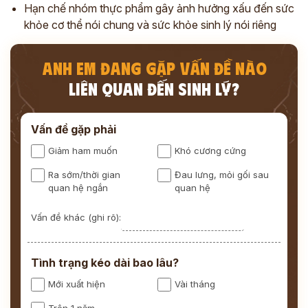
Hạn chế nhóm thực phẩm gây ảnh hưởng xấu đến sức
khỏe cơ thể nói chung và sức khỏe sinh lý nói riêng
ANH EM ĐANG GẶP VẤN ĐỀ NÀO
LIÊN QUAN ĐẾN SINH LÝ?
Vấn đề gặp phải
Giảm ham muốn
Khó cương cứng
Ra sớm/thời gian
Đau lưng, mỏi gối sau
quan hệ ngắn
quan hệ
Vấn đề khác (ghi rõ):
Tình trạng kéo dài bao lâu?
Mới xuất hiện
Vài tháng
Trên 1 năm