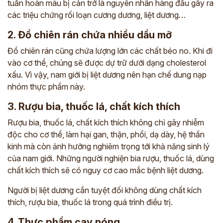
tuần hoàn máu bị cản trở là nguyên nhân hàng đầu gây ra
các triệu chứng rối loạn cương dương, liệt dương…
2. Đồ chiên rán chứa nhiều dầu mỡ
Đồ chiên rán cũng chứa lượng lớn các chất béo no. Khi đi
vào cơ thể, chúng sẽ được dự trữ dưới dạng cholesterol
xấu. Vì vậy, nam giới bị liệt dương nên hạn chế dung nạp
nhóm thực phẩm này.
3. Rượu bia, thuốc lá, chất kích thích
Rượu bia, thuốc lá, chất kích thích không chỉ gây nhiễm
độc cho cơ thể, làm hại gan, thận, phổi, dạ dày, hệ thần
kinh mà còn ảnh hưởng nghiêm trọng tới khả năng sinh lý
của nam giới. Những người nghiện bia rượu, thuốc lá, dùng
chất kích thích sẽ có nguy cơ cao mắc bệnh liệt dương.
Người bị liệt dương cần tuyệt đối không dùng chất kích
thích, rượu bia, thuốc lá trong quá trình điều trị.
4. Thực phẩm cay nóng