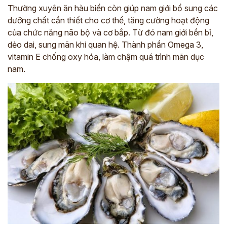
Thường xuyên ăn hàu biển còn giúp nam giới bổ sung các
dưỡng chất cần thiết cho cơ thể, tăng cường hoạt động
*
của chức năng não bộ và cơ bắp. Từ đó nam giới bền bỉ,
dẻo dai, sung mãn khi quan hệ. Thành phần Omega 3,
ĐĂNG KÝ TƯ VẤN »
vitamin E chống oxy hóa, làm chậm quá trình mãn dục
nam.
ĐĂNG KÝ ĐẾN KHÁM TRỰC TIẾP
Thông tin của bạn được bảo mật và chỉ sử dụng cho mục đích tư vấn.