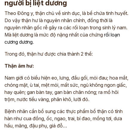
người bị liệt dương
Theo Đông y, thận chủ về sinh dục, là bể chứa tinh huyết.
Do vậy thận hư là nguyên nhân chính, đồng thời là
nguyên nhân gốc rễ gây ra các rối loạn trong sinh lý nam.
Mà liệt dương là mức độ nặng nhất của chứng
rối loạn
cương dương
.
Trong đó, thận hư được chia thành 2 thể:
Thận âm hư:
Nam giới có biểu hiện eo, lưng, đầu gối, mỏi đau; hoa mắt,
chóng mặt, ù tai, mệt mỏi, mất sức, ngủ không ngon giấc,
hay quên; gan bàn tay, gan bàn chân nóng; ra mồ hôi
trộm, nước tiểu vàng, phân khô, lưỡi đỏ.
Bệnh nhân cần bổ sung các thực phẩm bổ thận có tính
hàn như cua đồng, ốc, ngao, trai, bí đao, mồng tơi, dưa
hấu, măng, đậu phụ, giá đỗ…