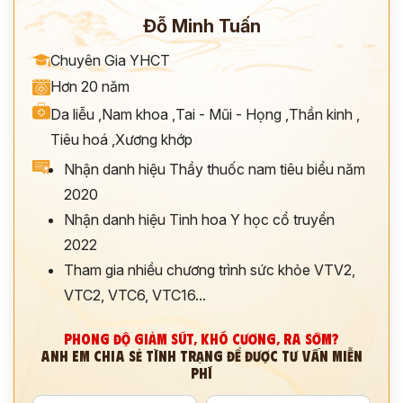
Đỗ Minh Tuấn
Chuyên Gia YHCT
Hơn 20 năm
Da liễu
,
Nam khoa
,
Tai - Mũi - Họng
,
Thần kinh
,
Tiêu hoá
,
Xương khớp
Nhận danh hiệu Thầy thuốc nam tiêu biểu năm
2020
Nhận danh hiệu Tinh hoa Y học cổ truyền
2022
Tham gia nhiều chương trình sức khỏe VTV2,
VTC2, VTC6, VTC16...
PHONG ĐỘ GIẢM SÚT, KHÓ CƯƠNG, RA SỚM?
ANH EM CHIA SẺ TÌNH TRẠNG ĐỂ ĐƯỢC TƯ VẤN MIỄN
PHÍ