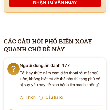
NHẬN TƯ VẤN NGAY
*
ĐĂNG KÝ TƯ VẤN »
ĐĂNG KÝ ĐẾN KHÁM TRỰC TIẾP
CÁC CÂU HỎI PHỔ BIẾN XOAY
Thông tin của bạn được bảo mật và chỉ sử dụng cho mục đích tư vấn.
QUANH CHỦ ĐỀ NÀY
Người dùng ẩn danh 477
?
Tôi hay thức đêm xem điện thoại rồi mất ngủ
luôn, không biết cứ để thế này thì tạng phủ có
bị suy yếu hay dễ sinh bệnh tim mạch không?
Thích
Câu trả lời