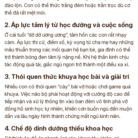
đảo lộn. Con có thể thức trắng đêm hoặc trằn trọc dù cơ
thể đã rất mệt mỏi.
2. Áp lực tâm lý từ học đường và cuộc sống
Ở cái tuổi “dở dở ương ương”, tâm hồn các con rất nhạy
cảm. Áp lực thi cử, điểm số, kỳ vọng từ cha mẹ hay những
mâu thuẫn trong các mối quan hệ bạn bè, gia đình có thể
trở thành bóng đen tâm lý nặng nề. Khi hệ thần kinh chịu
tác động quá tải, giấc ngủ ngon trở thành một điều xa xỉ.
3. Thói quen thức khuya học bài và giải trí
Nhiều con có thói quen “cày” bài vở hoặc chơi game quá
khuya. Việc não bộ phải hoạt động với cường độ cao để
tiếp nhận và xử lý thông tin vào ban đêm vô tình phá vỡ
đồng hồ sinh học tự nhiên, khiến cơn buồn ngủ đến muộn
dần và lâu ngày hình thành chứng mất ngủ kinh niên.
4. Chế độ dinh dưỡng thiếu khoa học