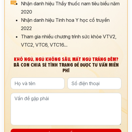
Nhận danh hiệu Thầy thuốc nam tiêu biểu năm
2020
Nhận danh hiệu Tinh hoa Y học cổ truyền
2022
Tham gia nhiều chương trình sức khỏe VTV2,
VTC2, VTC6, VTC16...
KHÓ NGỦ, NGỦ KHÔNG SÂU, MẤT NGỦ TRẮNG ĐÊM?
BÀ CON CHIA SẺ TÌNH TRẠNG ĐỂ ĐƯỢC TƯ VẤN MIỄN
PHÍ
ĐĂNG KÝ TƯ VẤN
THĂM KHÁM
CÙNG CHUYÊN GIA Y HỌC CỔ TRUYỀN
*
*