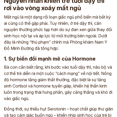
Nguyên nhân khiến trẻ tuổi dậy thì
rơi vào vòng xoáy mất ngủ
Mất ngủ là một dạng rối loạn giấc ngủ phổ biến mà bất kỳ
ai cũng có thể gặp phải. Tuy nhiên, ở trẻ dậy thì, căn
nguyên thường phức tạp hơn do sự đan xen giữa thay đổi
sinh học nội tại và áp lực từ môi trường bên ngoài. Dưới
đây là những “thủ phạm” chính mà Phòng khám Nam Y
Đỗ Minh Đường đã tổng hợp:
1. Sự biến đổi mạnh mẽ của Hormone
Bà con cần biết rằng, khi bước vào tuổi dậy thì, não bộ và
cơ thể trẻ diễn ra một cuộc “cách mạng” về nội tiết. Nồng
độ hormone tăng giảm thất thường, đặc biệt là sự tăng
sinh Cortisol và hormone tuyến giáp, khiến hệ thần kinh
luôn trong trạng thái hưng phấn, gây căng thẳng và khó đi
vào giấc ngủ.
Đồng thời, sự thiếu hụt Serotonin – hoạt chất giúp thư giãn
và tạo cảm giác buồn ngủ – khiến nhịp sinh học của trẻ bị