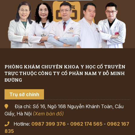
PHÒNG KHÁM CHUYÊN KHOA Y HỌC CỔ TRUYỀN
TRỰC THUỘC CÔNG TY CỔ PHẦN NAM Y ĐỖ MINH
ĐƯỜNG
Trụ sở chính
Địa chỉ: Số 16, Ngõ 168 Nguyễn Khánh Toàn, Cầu
Giấy, Hà Nội
(Xem bản đồ)
Hotline:
0987 399 376
-
0962 174 565
-
0962 167
835