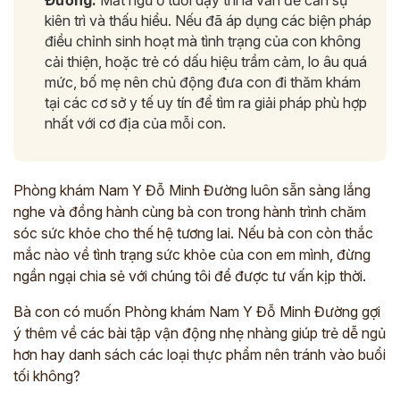
Đường:
Mất ngủ ở tuổi dậy thì là vấn đề cần sự
kiên trì và thấu hiểu. Nếu đã áp dụng các biện pháp
điều chỉnh sinh hoạt mà tình trạng của con không
cải thiện, hoặc trẻ có dấu hiệu trầm cảm, lo âu quá
mức, bố mẹ nên chủ động đưa con đi thăm khám
tại các cơ sở y tế uy tín để tìm ra giải pháp phù hợp
nhất với cơ địa của mỗi con.
Phòng khám Nam Y Đỗ Minh Đường luôn sẵn sàng lắng
nghe và đồng hành cùng bà con trong hành trình chăm
sóc sức khỏe cho thế hệ tương lai. Nếu bà con còn thắc
mắc nào về tình trạng sức khỏe của con em mình, đừng
ngần ngại chia sẻ với chúng tôi để được tư vấn kịp thời.
Bà con có muốn Phòng khám Nam Y Đỗ Minh Đường gợi
ý thêm về các bài tập vận động nhẹ nhàng giúp trẻ dễ ngủ
hơn hay danh sách các loại thực phẩm nên tránh vào buổi
tối không?