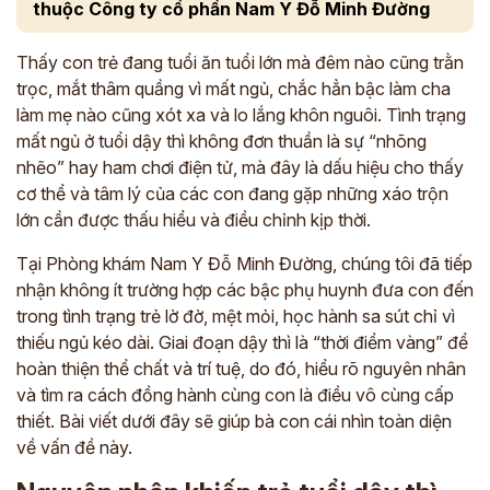
thuộc Công ty cổ phần Nam Y Đỗ Minh Đường
Thấy con trẻ đang tuổi ăn tuổi lớn mà đêm nào cũng trằn
trọc, mắt thâm quầng vì mất ngủ, chắc hẳn bậc làm cha
làm mẹ nào cũng xót xa và lo lắng khôn nguôi. Tình trạng
mất ngủ ở tuổi dậy thì không đơn thuần là sự “nhõng
nhẽo” hay ham chơi điện tử, mà đây là dấu hiệu cho thấy
cơ thể và tâm lý của các con đang gặp những xáo trộn
lớn cần được thấu hiểu và điều chỉnh kịp thời.
Tại Phòng khám Nam Y Đỗ Minh Đường, chúng tôi đã tiếp
nhận không ít trường hợp các bậc phụ huynh đưa con đến
trong tình trạng trẻ lờ đờ, mệt mỏi, học hành sa sút chỉ vì
thiếu ngủ kéo dài. Giai đoạn dậy thì là “thời điểm vàng” để
hoàn thiện thể chất và trí tuệ, do đó, hiểu rõ nguyên nhân
và tìm ra cách đồng hành cùng con là điều vô cùng cấp
thiết. Bài viết dưới đây sẽ giúp bà con cái nhìn toàn diện
về vấn đề này.