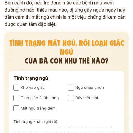
Bên cạnh đó, nếu trẻ đang mắc các bệnh như viêm
đường hô hấp, thiếu máu não, dị ứng gây ngứa ngáy hay
trầm cảm thì mất ngủ chính là một triệu chứng đi kèm cần
được quan tâm đặc biệt.
TÌNH TRẠNG MẤT NGỦ, RỐI LOẠN GIẤC
NGỦ
CỦA BÀ CON NHƯ THẾ NÀO?
Tình trạng ngủ
Khó vào giấc
Ngủ chập chờn
Tỉnh giấc 2–3h sáng
Dậy mệt mỏi
Mất ngủ trắng đêm
Tình trạng khác (ghi rõ):