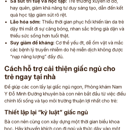
Sa sút trí tuệ và học tập:
Trẻ thường xuyên lờ đờ,
hay quên, giảm khả năng tư duy sáng tạo, dẫn đến kết
quả học tập giảm sút rõ rệt.
Lão hóa sớm:
Thiếu thời gian phục hồi khiến làn da trẻ
dậy thì mất đi sự căng bóng, nhan sắc trông già dặn và
thiếu sức sống hơn tuổi thật.
Suy giảm đề kháng:
Cơ thể yếu ớt, dễ ốm vặt và mắc
các bệnh lý truyền nhiễm do hệ miễn dịch không được
“nạp năng lượng” đầy đủ.
Cách hỗ trợ cải thiện giấc ngủ cho
trẻ ngay tại nhà
Để giúp các con lấy lại giấc ngủ ngon, Phòng khám Nam
Y Đỗ Minh Đường khuyên bà con nên bắt đầu từ việc điều
chỉnh lối sống và tạo môi trường thuận lợi nhất cho trẻ:
Thiết lập lại “kỷ luật” giấc ngủ
Bà con nên cùng con xây dựng một thời gian biểu khoa
học. Hãy khuyến khích con đi ngủ và thức dậy vào một