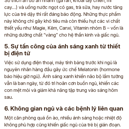
Sở thích ăn đồ ăn nhanh (gà rán, khoai tây chiên, mì
cay…) và uống nước ngọt có gas, trà sữa, hay nước tăng
lực của trẻ dậy thì rất đáng báo động. Những thực phẩm
này không chỉ gây khó tiêu mà còn thiếu hụt các vi chất
thiết yếu như Magie, Kẽm, Canxi, Vitamin nhóm B – vốn là
những dưỡng chất “vàng” cho hệ thần kinh và giấc ngủ.
5. Sự tấn công của ánh sáng xanh từ thiết
bị điện tử
Việc sử dụng điện thoại, máy tính bảng trước khi ngủ là
nguyên nhân hàng đầu gây ức chế Melatonin (hormone
báo hiệu giờ ngủ). Ánh sáng xanh khiến não bộ lầm tưởng
vẫn là ban ngày, từ đó trì hoãn cơn buồn ngủ, khiến các
con mệt mỏi và giảm khả năng tập trung vào sáng hôm
sau.
6. Không gian ngủ và các bệnh lý liên quan
Một căn phòng quá ồn ào, nhiều ánh sáng hoặc nhiệt độ
không phù hợp cũng khiến giấc ngủ của trẻ bị gián đoạn.