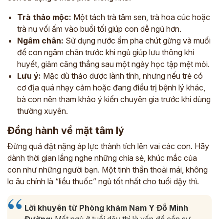
Trà thảo mộc:
Một tách trà tâm sen, trà hoa cúc hoặc
trà nụ vối ấm vào buổi tối giúp con dễ ngủ hơn.
Ngâm chân:
Sử dụng nước ấm pha chút gừng và muối
để con ngâm chân trước khi ngủ giúp lưu thông khí
huyết, giảm căng thẳng sau một ngày học tập mệt mỏi.
Lưu ý:
Mặc dù thảo dược lành tính, nhưng nếu trẻ có
cơ địa quá nhạy cảm hoặc đang điều trị bệnh lý khác,
bà con nên tham khảo ý kiến chuyên gia trước khi dùng
thường xuyên.
Đồng hành về mặt tâm lý
Đừng quá đặt nặng áp lực thành tích lên vai các con. Hãy
dành thời gian lắng nghe những chia sẻ, khúc mắc của
con như những người bạn. Một tinh thần thoải mái, không
lo âu chính là “liều thuốc” ngủ tốt nhất cho tuổi dậy thì.
Lời khuyên từ Phòng khám Nam Y Đỗ Minh