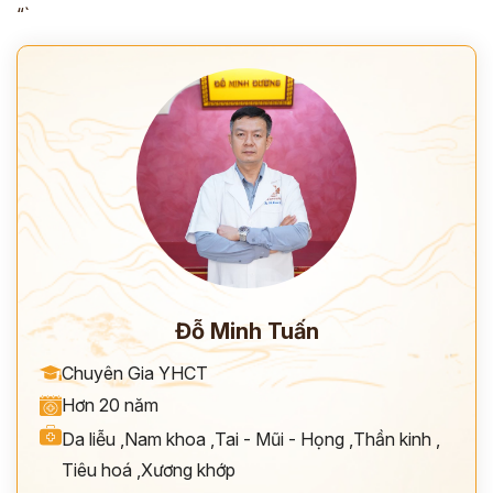
“`
Đỗ Minh Tuấn
Chuyên Gia YHCT
Hơn 20 năm
Da liễu
,
Nam khoa
,
Tai - Mũi - Họng
,
Thần kinh
,
Tiêu hoá
,
Xương khớp