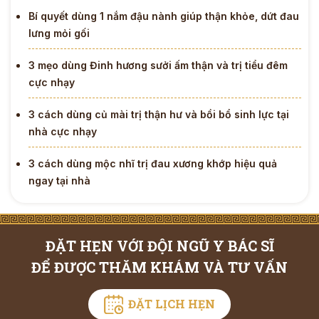
Bí quyết dùng 1 nắm đậu nành giúp thận khỏe, dứt đau
lưng mỏi gối
3 mẹo dùng Đinh hương sưởi ấm thận và trị tiểu đêm
cực nhạy
3 cách dùng củ mài trị thận hư và bồi bổ sinh lực tại
nhà cực nhạy
3 cách dùng mộc nhĩ trị đau xương khớp hiệu quả
ngay tại nhà
ĐẶT HẸN VỚI ĐỘI NGŨ Y BÁC SĨ
ĐỂ ĐƯỢC THĂM KHÁM VÀ TƯ VẤN
ĐẶT LỊCH HẸN