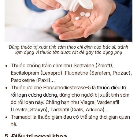
Dùng thuốc trị xuất tinh sớm theo chỉ định của bác sĩ, tránh
lạm dụng vì thuốc tân dược rất dễ gây tác dụng phụ
Thuốc chống trầm cảm như Sertraline (Zoloft),
Escitalopram (Lexapro), Fluoxetine (Sarafem, Prozac),
Paroxetine (Paxil)…
Thuốc ức chế Phosphodiesterase-5 là
thuốc điều trị
rối loạn cương dương
, dùng cho người bị xuất tinh sớm
do rối loạn này. Chẳng hạn như Viagra, Vardenafil
(Levitra, Staxyn), Tadalafil (Cialis, Adcirca)…
Tramadol là thuốc giảm đau có thể tăng thời gian quan
hệ.
5. Điều trị ngoại khoa