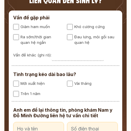
LIÊN QUAN ĐẾN SINH LÝ?
Vấn đề gặp phải
Giảm ham muốn
Khó cương cứng
Ra sớm/thời gian
Đau lưng, mỏi gối sau
quan hệ ngắn
quan hệ
Vấn đề khác (ghi rõ):
Tình trạng kéo dài bao lâu?
Mới xuất hiện
Vài tháng
Trên 1 năm
Anh em để lại thông tin, phòng khám Nam y
Đỗ Minh Đường liên hệ tư vấn chi tiết