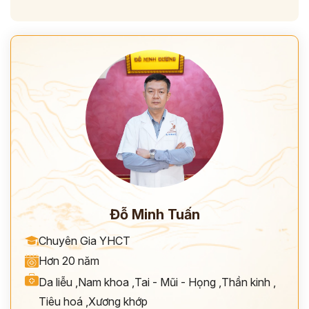
Đỗ Minh Tuấn
Chuyên Gia YHCT
Hơn 20 năm
Da liễu
,
Nam khoa
,
Tai - Mũi - Họng
,
Thần kinh
,
Tiêu hoá
,
Xương khớp