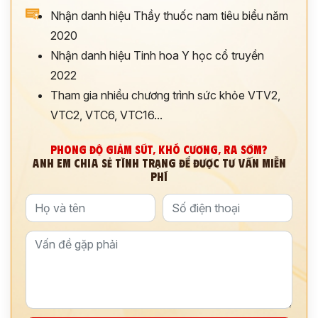
Nhận danh hiệu Thầy thuốc nam tiêu biểu năm
2020
Nhận danh hiệu Tinh hoa Y học cổ truyền
2022
Tham gia nhiều chương trình sức khỏe VTV2,
VTC2, VTC6, VTC16...
PHONG ĐỘ GIẢM SÚT, KHÓ CƯƠNG, RA SỚM?
ANH EM CHIA SẺ TÌNH TRẠNG ĐỂ ĐƯỢC TƯ VẤN MIỄN
PHÍ