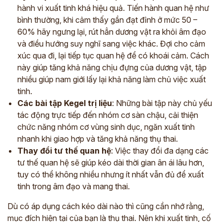
hành vi xuất tinh khá hiệu quả. Tiến hành quan hệ như
bình thường, khi cảm thấy gần đạt đỉnh ở mức 50 –
60% hãy ngưng lại, rút hẳn dương vật ra khỏi âm đạo
và điều hướng suy nghĩ sang việc khác. Đợi cho cảm
xúc qua đi, lại tiếp tục quan hệ để có khoái cảm. Cách
này giúp tăng khả năng chịu đựng của dương vật, tập
nhiều giúp nam giới lấy lại khả năng làm chủ việc xuất
tinh.
Các bài tập Kegel trị liệu
: Những bài tập này chủ yếu
tác động trực tiếp đến nhóm cơ sàn chậu, cải thiện
chức năng nhóm cơ vùng sinh dục, ngăn xuất tinh
nhanh khi giao hợp và tăng khả năng thụ thai.
Thay đổi tư thế quan hệ
: Việc thay đổi đa dạng các
tư thế quan hệ sẽ giúp kéo dài thời gian ân ái lâu hơn,
tuy có thể không nhiều nhưng ít nhất vẫn đủ để xuất
tinh trong âm đạo và mang thai.
Dù có áp dụng cách kéo dài nào thì cũng cần nhớ rằng,
mục đích hiện tại của bạn là thụ thai. Nên khi xuất tinh, cố