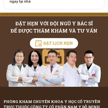
ngay tại nhà
ĐẶT HẸN VỚI ĐỘI NGŨ Y BÁC SĨ
ĐỂ ĐƯỢC THĂM KHÁM VÀ TƯ VẤN
ĐẶT LỊCH HẸN
PHÒNG KHÁM CHUYÊN KHOA Y HỌC CỔ TRUYỀN
TRỰC THUỘC CÔNG TY CỔ PHẦN NAM Y ĐỖ MINH