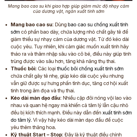
Mang bao cao su khi giao hợp giúp giảm mức độ nhạy cảm
của dương vật, ngăn xuất tinh sớm
Mang bao cao su
: Dùng
bao cao su chống xuất tinh
sớm
có phần bao dày, chứa lượng nhỏ chất gây tê để
giảm thiểu sự nhạy cảm của dương vật. Từ đó kéo dài
cuộc yêu. Tuy nhiên, khi cảm giác muốn xuất tinh hãy
tháo ra và thâm nhập sâu vào cô bé, điều này giúp tinh
trùng được vào sâu hơn, tăng khả năng thụ thai.
Thuốc bôi:
Các loại
thuốc bôi chống xuất tinh sớm
chứa chất gây tê nhẹ, giúp kéo dài cuộc yêu nhưng
vẫn giữ được sự hưng phấn tình dục, tăng cơ hội xuất
tinh trong âm đọa và thụ thai.
Kéo dài màn dạo đầu
: Nhiều cặp đôi nóng vội lao vào
nhau và quan hệ ngay mà khiến cả tâm lý lẫn cậu nhỏ
đều bị kích thích mạnh. Điều này dẫn đến
xuất tinh sớm
do tâm lý
. Vì vậy hãy kéo dài màn dạo đầu để cuộc
yêu thêm thăng hoa.
Kỹ thuật Start – Stop
: Đây là kỹ thuật điều chỉnh