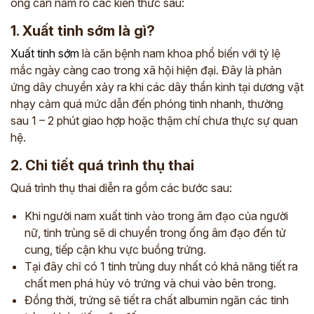
ông cần nắm rõ các kiến thức sau:
1. Xuất tinh sớm là gì?
Xuất tinh sớm
là căn bệnh nam khoa phổ biến với tỷ lệ
mắc ngày càng cao trong xã hội hiện đại. Đây là phản
ứng dây chuyền xảy ra khi các dây thần kinh tại dương vật
nhạy cảm quá mức dẫn đến phóng tinh nhanh, thường
sau 1 – 2 phút giao hợp hoặc thậm chí chưa thực sự quan
hệ.
2. Chi tiết quá trình thụ thai
Quá trình thụ thai diễn ra gồm các bước sau:
Khi người nam xuất tinh vào trong âm đạo của người
nữ, tinh trùng sẽ di chuyển trong ống âm đạo đến tử
cung, tiếp cận khu vực buồng trứng.
Tại đây chỉ có 1 tinh trùng duy nhất có khả năng tiết ra
chất men phá hủy vỏ trứng và chui vào bên trong.
Đồng thời, trứng sẽ tiết ra chất albumin ngăn các tinh