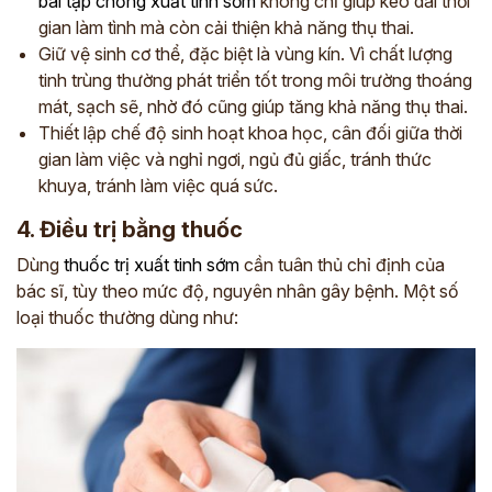
bài tập chống xuất tinh sớm
không chỉ giúp kéo dài thời
gian làm tình mà còn cải thiện khả năng thụ thai.
*
Giữ vệ sinh cơ thể, đặc biệt là vùng kín. Vì chất lượng
tinh trùng thường phát triển tốt trong môi trường thoáng
mát, sạch sẽ, nhờ đó cũng giúp tăng khả năng thụ thai.
ĐĂNG KÝ TƯ VẤN »
Thiết lập chế độ sinh hoạt khoa học, cân đối giữa thời
gian làm việc và nghỉ ngơi, ngủ đủ giấc, tránh thức
ĐĂNG KÝ ĐẾN KHÁM TRỰC TIẾP
khuya, tránh làm việc quá sức.
Thông tin của bạn được bảo mật và chỉ sử dụng cho mục đích tư vấn.
4. Điều trị bằng thuốc
Dùng
thuốc trị xuất tinh sớm
cần tuân thủ chỉ định của
bác sĩ, tùy theo mức độ, nguyên nhân gây bệnh. Một số
loại thuốc thường dùng như: