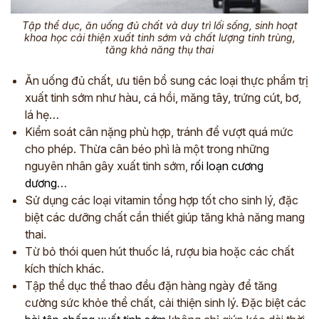
Tập thể dục, ăn uống đủ chất và duy trì lối sống, sinh hoạt
khoa học cải thiện xuất tinh sớm và chất lượng tinh trùng,
tăng khả năng thụ thai
Ăn uống đủ chất, ưu tiên bổ sung các loại thực phẩm trị
xuất tinh sớm như hàu, cá hồi, măng tây, trứng cút, bơ,
lá hẹ…
Kiểm soát cân nặng phù hợp, tránh để vượt quá mức
cho phép. Thừa cân béo phì là một trong những
nguyên nhân gây xuất tinh sớm,
rối loạn cương
dương
…
Sử dụng các loại vitamin tổng hợp tốt cho sinh lý, đặc
ĐĂNG KÝ TƯ VẤN
biệt các dưỡng chất cần thiết giúp tăng khả năng mang
THĂM KHÁM
thai.
Từ bỏ thói quen hút thuốc lá, rượu bia hoặc các chất
CÙNG CHUYÊN GIA Y HỌC CỔ TRUYỀN
kích thích khác.
*
Tập thể dục thể thao đều đặn hàng ngày để tăng
cường sức khỏe thể chất, cải thiện sinh lý. Đặc biệt các
*