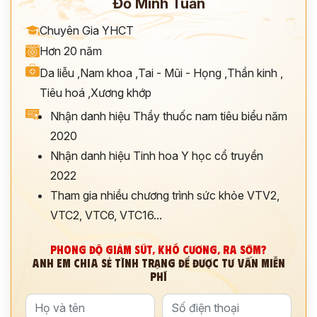
Đỗ Minh Tuấn
Chuyên Gia YHCT
Hơn 20 năm
Da liễu
,
Nam khoa
,
Tai - Mũi - Họng
,
Thần kinh
,
Tiêu hoá
,
Xương khớp
Nhận danh hiệu Thầy thuốc nam tiêu biểu năm
2020
Nhận danh hiệu Tinh hoa Y học cổ truyền
2022
Tham gia nhiều chương trình sức khỏe VTV2,
VTC2, VTC6, VTC16...
PHONG ĐỘ GIẢM SÚT, KHÓ CƯƠNG, RA SỚM?
ANH EM CHIA SẺ TÌNH TRẠNG ĐỂ ĐƯỢC TƯ VẤN MIỄN
PHÍ