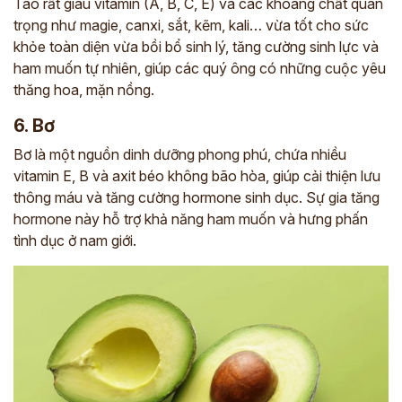
Táo rất giàu vitamin (A, B, C, E) và các khoáng chất quan
trọng như magie, canxi, sắt, kẽm, kali… vừa tốt cho sức
khỏe toàn diện vừa bồi bổ sinh lý, tăng cường sinh lực và
ham muốn tự nhiên, giúp các quý ông có những cuộc yêu
thăng hoa, mặn nồng.
6. Bơ
Bơ là một nguồn dinh dưỡng phong phú, chứa nhiều
vitamin E, B và axit béo không bão hòa, giúp cải thiện lưu
thông máu và tăng cường hormone sinh dục. Sự gia tăng
hormone này hỗ trợ khả năng ham muốn và hưng phấn
tình dục ở nam giới.