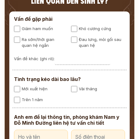
LIÊN QUAN ĐẾN SINH LÝ?
Vấn đề gặp phải
Giảm ham muốn
Khó cương cứng
Ra sớm/thời gian
Đau lưng, mỏi gối sau
quan hệ ngắn
quan hệ
Vấn đề khác (ghi rõ):
Tình trạng kéo dài bao lâu?
Mới xuất hiện
Vài tháng
Trên 1 năm
Anh em để lại thông tin, phòng khám Nam y
Đỗ Minh Đường liên hệ tư vấn chi tiết