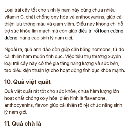
Loại trái cây tốt cho sinh lý nam này cũng chứa nhiều
vitamin C, chất chống oxy hóa và anthocyanins, giúp cải
thiện lưu thông máu và giảm viêm. Điều này không chỉ hỗ
trợ sức khỏe tim mạch mà còn giúp
điều trị rối loạn cương
dương
, nâng cao sinh lý nam giới.
Ngoài ra, quả anh đào còn giúp cân bằng hormone, từ đó
cải thiện ham muốn tình dục. Việc tiêu thụ thường xuyên
loại trái cây này có thể gia tăng năng lượng và sức bền,
tạo điều kiện thuận lợi cho hoạt động tình dục khỏe mạnh.
10. Quả việt quất
ĐĂNG KÝ TƯ VẤN
Quả việt quất rất tốt cho sức khỏe, chứa hàm lượng lớn
THĂM KHÁM
hoạt chất chống oxy hóa, điển hình là flavanone,
anthocyanins, flavon giúp cải thiện rõ rệt chức năng sinh
CÙNG CHUYÊN GIA Y HỌC CỔ TRUYỀN
lý nam giới.
*
11. Quả chà là
*