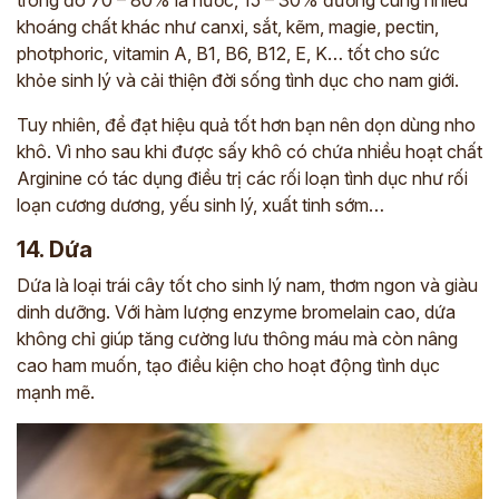
trong đó 70 – 80% là nước, 15 – 30% đường cùng nhiều
khoáng chất khác như canxi, sắt, kẽm, magie, pectin,
photphoric, vitamin A, B1, B6, B12, E, K… tốt cho sức
khỏe sinh lý và cải thiện đời sống tình dục cho nam giới.
Tuy nhiên, để đạt hiệu quả tốt hơn bạn nên dọn dùng nho
khô. Vì nho sau khi được sấy khô có chứa nhiều hoạt chất
Arginine có tác dụng điều trị các rối loạn tình dục như rối
loạn cương dương, yếu sinh lý, xuất tinh sớm…
14. Dứa
Dứa là loại trái cây tốt cho sinh lý nam, thơm ngon và giàu
dinh dưỡng. Với hàm lượng enzyme bromelain cao, dứa
không chỉ giúp tăng cường lưu thông máu mà còn nâng
cao ham muốn, tạo điều kiện cho hoạt động tình dục
mạnh mẽ.