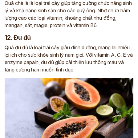
Quả chà là là loại trái cây giúp tăng cường chức năng sinh
lý và khả năng sinh sản cho các quý ông. Nhờ chứa hàm
*
lượng cao các loại vitamin, khoáng chất như đồng,
mangan, sắt, magie, protein và vitamin B6.
ĐĂNG KÝ TƯ VẤN »
12. Đu đủ
ĐĂNG KÝ ĐẾN KHÁM TRỰC TIẾP
Quả đu đủ là loại trái cây giàu dinh dưỡng, mang lại nhiều
lợi ích cho sức khỏe sinh lý nam giới. Với vitamin A, C, E và
Thông tin của bạn được bảo mật và chỉ sử dụng cho mục đích tư vấn.
enzyme papain, đu đủ giúp cải thiện lưu thông máu và
tăng cường ham muốn tình dục.