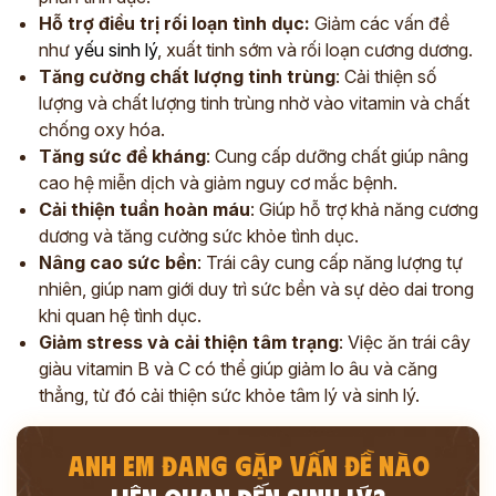
Hỗ trợ điều trị rối loạn tình dục:
Giảm các vấn đề
như
yếu sinh lý
, xuất tinh sớm và rối loạn cương dương.
Tăng cường chất lượng tinh trùng
: Cải thiện số
lượng và chất lượng tinh trùng nhờ vào vitamin và chất
chống oxy hóa.
Tăng sức đề kháng
: Cung cấp dưỡng chất giúp nâng
cao hệ miễn dịch và giảm nguy cơ mắc bệnh.
Cải thiện tuần hoàn máu
: Giúp hỗ trợ khả năng cương
dương và tăng cường sức khỏe tình dục.
Nâng cao sức bền
: Trái cây cung cấp năng lượng tự
nhiên, giúp nam giới duy trì sức bền và sự dẻo dai trong
khi quan hệ tình dục.
Giảm stress và cải thiện tâm trạng
: Việc ăn trái cây
giàu vitamin B và C có thể giúp giảm lo âu và căng
thẳng, từ đó cải thiện sức khỏe tâm lý và sinh lý.
ANH EM ĐANG GẶP VẤN ĐỀ NÀO