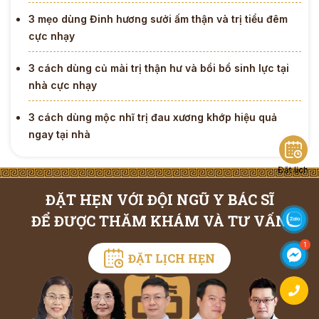
3 mẹo dùng Đinh hương sưởi ấm thận và trị tiểu đêm
cực nhạy
3 cách dùng củ mài trị thận hư và bồi bổ sinh lực tại
nhà cực nhạy
3 cách dùng mộc nhĩ trị đau xương khớp hiệu quả
ngay tại nhà
Đặt lịch
ĐẶT HẸN VỚI ĐỘI NGŨ Y BÁC SĨ
ĐỂ ĐƯỢC THĂM KHÁM VÀ TƯ VẤN
ĐẶT LỊCH HẸN