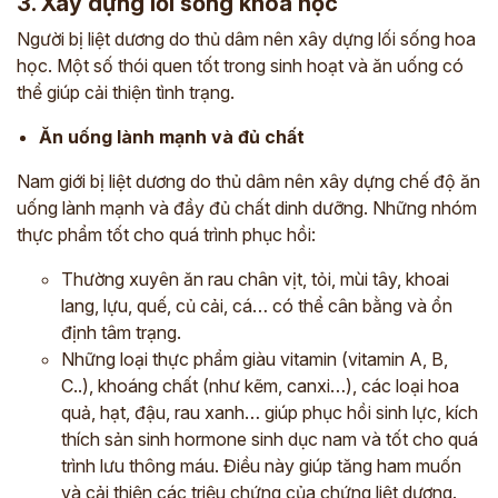
3. Xây dựng lối sống khoa học
Người bị liệt dương do thủ dâm nên xây dựng lối sống hoa
học. Một số thói quen tốt trong sinh hoạt và ăn uống có
thể giúp cải thiện tình trạng.
Ăn uống lành mạnh và đủ chất
Nam giới bị liệt dương do thủ dâm nên xây dựng chế độ ăn
uống lành mạnh và đầy đủ chất dinh dưỡng. Những nhóm
thực phẩm tốt cho quá trình phục hồi:
Thường xuyên ăn rau chân vịt, tỏi, mùi tây, khoai
lang, lựu, quế, củ cải, cá… có thể cân bằng và ổn
định tâm trạng.
Những loại thực phẩm giàu vitamin (vitamin A, B,
C..), khoáng chất (như kẽm, canxi…), các loại hoa
quả, hạt, đậu, rau xanh… giúp phục hồi sinh lực, kích
thích sản sinh hormone sinh dục nam và tốt cho quá
trình lưu thông máu. Điều này giúp tăng ham muốn
và cải thiện các triệu chứng của chứng liệt dương.