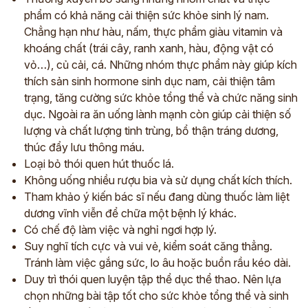
phẩm có khả năng cải thiện sức khỏe sinh lý nam.
Chẳng hạn như hàu, nấm, thực phẩm giàu vitamin và
khoáng chất (trái cây, ranh xanh, hàu, động vật có
vỏ…), củ cải, cá. Những nhóm thực phẩm này giúp kích
thích sản sinh hormone sinh dục nam, cải thiện tâm
trạng, tăng cường sức khỏe tổng thể và chức năng sinh
dục. Ngoài ra ăn uống lành mạnh còn giúp cải thiện số
lượng và chất lượng tinh trùng, bổ thận tráng dương,
thúc đẩy lưu thông máu.
Loại bỏ thói quen hút thuốc lá.
Không uống nhiều rượu bia và sử dụng chất kích thích.
Tham khảo ý kiến bác sĩ nếu đang dùng thuốc làm liệt
dương vĩnh viễn để chữa một bệnh lý khác.
Có chế độ làm việc và nghỉ ngơi hợp lý.
Suy nghĩ tích cực và vui vẻ, kiểm soát căng thẳng.
Tránh làm việc gắng sức, lo âu hoặc buồn rầu kéo dài.
Duy trì thói quen luyện tập thể dục thể thao. Nên lựa
chọn những bài tập tốt cho sức khỏe tổng thể và sinh