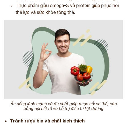
Thực phẩm giàu omega-3 và protein giúp phục hồi
thể lực và sức khỏe tổng thể.
ĐĂNG KÝ TƯ VẤN
THĂM KHÁM
CÙNG CHUYÊN GIA Y HỌC CỔ TRUYỀN
Ăn uống lành mạnh và đủ chất giúp phục hồi cơ thể, cân
bằng nội tiết tố và hỗ trợ điều trị liệt dương
*
Tránh rượu bia và chất kích thích
*