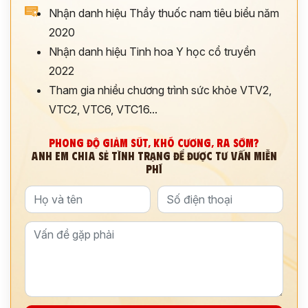
Nhận danh hiệu Thầy thuốc nam tiêu biểu năm
2020
Nhận danh hiệu Tinh hoa Y học cổ truyền
2022
Tham gia nhiều chương trình sức khỏe VTV2,
VTC2, VTC6, VTC16...
PHONG ĐỘ GIẢM SÚT, KHÓ CƯƠNG, RA SỚM?
ANH EM CHIA SẺ TÌNH TRẠNG ĐỂ ĐƯỢC TƯ VẤN MIỄN
PHÍ