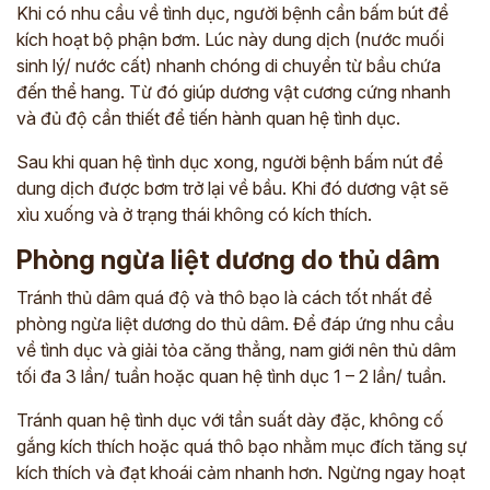
Khi có nhu cầu về tình dục, người bệnh cần bấm bút để
kích hoạt bộ phận bơm. Lúc này dung dịch (nước muối
sinh lý/ nước cất) nhanh chóng di chuyển từ bầu chứa
đến thể hang. Từ đó giúp dương vật cương cứng nhanh
và đủ độ cần thiết để tiến hành quan hệ tình dục.
Sau khi quan hệ tình dục xong, người bệnh bấm nút để
dung dịch được bơm trở lại về bầu. Khi đó dương vật sẽ
xìu xuống và ở trạng thái không có kích thích.
Phòng ngừa liệt dương do thủ dâm
Tránh thủ dâm quá độ và thô bạo là cách tốt nhất để
phòng ngừa liệt dương do thủ dâm. Để đáp ứng nhu cầu
về tình dục và giải tỏa căng thẳng, nam giới nên thủ dâm
tối đa 3 lần/ tuần hoặc quan hệ tình dục 1 – 2 lần/ tuần.
Tránh quan hệ tình dục với tần suất dày đặc, không cố
gắng kích thích hoặc quá thô bạo nhằm mục đích tăng sự
kích thích và đạt khoái cảm nhanh hơn. Ngừng ngay hoạt