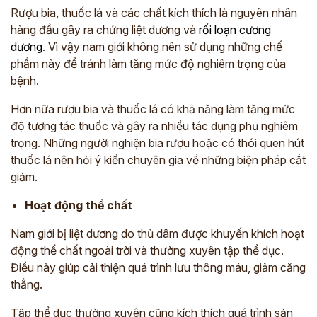
Rượu bia, thuốc lá và các chất kích thích là nguyên nhân
*
hàng đầu gây ra chứng liệt dương và
rối loạn cương
dương
. Vì vậy nam giới không nên sử dụng những chế
phẩm này để tránh làm tăng mức độ nghiêm trọng của
ĐĂNG KÝ TƯ VẤN »
bệnh.
ĐĂNG KÝ ĐẾN KHÁM TRỰC TIẾP
Hơn nữa rượu bia và thuốc lá có khả năng làm tăng mức
độ tương tác thuốc và gây ra nhiều tác dụng phụ nghiêm
Thông tin của bạn được bảo mật và chỉ sử dụng cho mục đích tư vấn.
trọng. Những người nghiện bia rượu hoặc có thói quen hút
thuốc lá nên hỏi ý kiến chuyên gia về những biện pháp cắt
giảm.
Hoạt động thể chất
Nam giới bị liệt dương do thủ dâm được khuyến khích hoạt
động thể chất ngoài trời và thường xuyên tập thể dục.
Điều này giúp cải thiện quá trình lưu thông máu, giảm căng
thẳng.
Tập thể dục thường xuyên cũng kích thích quá trình sản