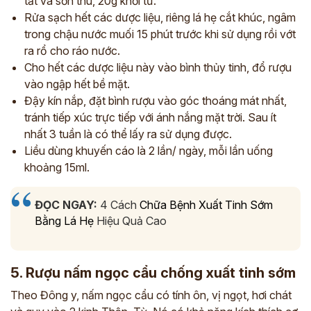
tất và sơn thù, 20g khởi tử.
Rửa sạch hết các dược liệu, riêng lá hẹ cắt khúc, ngâm
*
trong chậu nước muối 15 phút trước khi sử dụng rồi vớt
ra rổ cho ráo nước.
Cho hết các dược liệu này vào bình thủy tinh, đổ rượu
ĐĂNG KÝ TƯ VẤN »
vào ngập hết bề mặt.
Đậy kín nắp, đặt bình rượu vào góc thoáng mát nhất,
ĐĂNG KÝ ĐẾN KHÁM TRỰC TIẾP
tránh tiếp xúc trực tiếp với ánh nắng mặt trời. Sau ít
Thông tin của bạn được bảo mật và chỉ sử dụng cho mục đích tư vấn.
nhất 3 tuần là có thể lấy ra sử dụng được.
Liều dùng khuyến cáo là 2 lần/ ngày, mỗi lần uống
khoảng 15ml.
ĐỌC NGAY:
4 Cách
Chữa Bệnh Xuất Tinh Sớm
Bằng Lá Hẹ
Hiệu Quả Cao
5. Rượu nấm ngọc cẩu chống xuất tinh sớm
Theo Đông y, nấm ngọc cẩu có tính ôn, vị ngọt, hơi chát