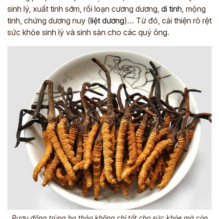
sinh lý, xuất tinh sớm, rối loạn cương dương,
di tinh
, mộng
tinh, chứng dương nuy (
liệt dương
)… Từ đó, cải thiện rõ rệt
sức khỏe sinh lý và sinh sản cho các quý ông.
Rượu đông trùng hạ thảo không chỉ tốt cho sức khỏe mà còn