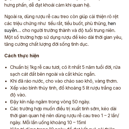
hưng phấn, dễ đạt khoái cảm khi quan hệ.
Ngoài ra, dùng rượu rễ cau treo còn giúp cải thiện rõ rệt
các triệu chứng như tiểu rắt, tiểu buốt, phù thũng,
hen
suyễn
… cho người trưởng thành và độ tuổi trung niên.
Một số trường hợp sử dụng rượu để kéo dài thời gian yêu,
tăng cường chất lượng đời sống tình dục.
Cách thực hiện
Chuẩn bị 1kg rễ cau tươi, có ít nhất 5 năm tuổi đời, rửa
sạch cát đất bên ngoài và cắt khúc ngắn.
Khi đã ráo nước, cho vào chảo sao khô, vàng thơm.
Xếp vào bình thủy tinh, đổ khoảng 5 lít rượu trắng cao
độ vào.
Đậy kín nắp ngâm trong vòng 50 ngày.
Các trường hợp muốn điều trị xuất tinh sớm, kéo dài
thời gian quan hệ nên dùng rượu rễ cau treo 1 – 2 lần/
ngày. Mỗi lần uống khoảng 10 – 15ml