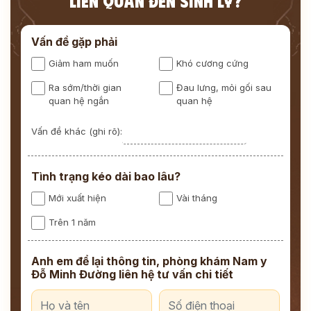
LIÊN QUAN ĐẾN SINH LÝ?
Vấn đề gặp phải
Giảm ham muốn
Khó cương cứng
Ra sớm/thời gian
Đau lưng, mỏi gối sau
quan hệ ngắn
quan hệ
Vấn đề khác (ghi rõ):
Tình trạng kéo dài bao lâu?
Mới xuất hiện
Vài tháng
Trên 1 năm
Anh em để lại thông tin, phòng khám Nam y
Đỗ Minh Đường liên hệ tư vấn chi tiết