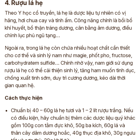
4. Rượu lá hẹ
Theo Y học cổ truyền, lá hẹ là dược liệu tự nhiên có vị
hăng, hơi chua cay và tính ấm. Công năng chính là bồi bổ
khí huyết, bổ thận tráng dương, cân bằng âm dương, điều
chỉnh lục phủ ngũ tạng…
Ngoài ra, trong lá hẹ còn chứa nhiều hoạt chất cần thiết
cho cơ thể và sinh lý nam như magie, phốt pho, fructose,
carbohydratem sulfide… Chính nhờ vậy, nam giới sử dụng
rượu lá hẹ có thể cải thiện sinh lý, tăng ham muốn tình dục,
chống xuất tinh sớm, duy trì cương dương, kéo dài thời
gian quan hệ.
ĐĂNG KÝ TƯ VẤN
Cách thực hiện
THĂM KHÁM
Chuẩn bị 40 – 60g lá hẹ tươi và 1 – 2 lít rượu trắng. Nếu
CÙNG CHUYÊN GIA Y HỌC CỔ TRUYỀN
có điều kiện, hãy chuẩn bị thêm các dược liệu quý khác
*
gồm 100g con tằm đực khô, 50g ba kích, 60g lá và
thân cây dâm dương hoắc, 40g thục địa khô, 30g ngưu
*