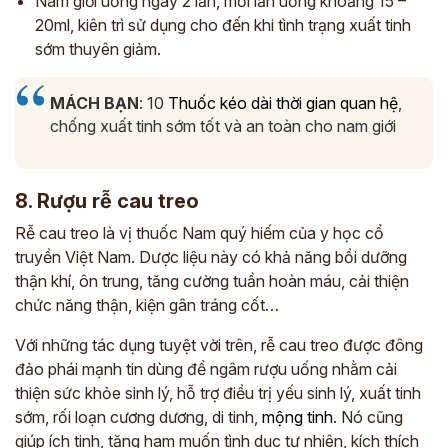
Nam giới uống ngày 2 lần, mỗi lần uống khoảng 15 –
20ml, kiên trì sử dụng cho đến khi tình trạng xuất tinh
sớm thuyên giảm.
MÁCH BẠN
: 10
Thuốc kéo dài thời gian quan hệ
,
chống xuất tinh sớm tốt và an toàn cho nam giới
8. Rượu rễ cau treo
Rễ cau treo là vị thuốc Nam quý hiếm của y học cổ
truyền Việt Nam. Dược liệu này có khả năng bồi dưỡng
thận khí, ôn trung, tăng cường tuần hoàn máu, cải thiện
chức năng thận, kiện gân tráng cốt…
Với những tác dụng tuyệt vời trên, rễ cau treo được đông
đảo phái mạnh tin dùng để ngâm rượu uống nhằm cải
thiện sức khỏe sinh lý, hỗ trợ điều trị yếu sinh lý, xuất tinh
sớm, rối loạn cương dương, di tinh,
mộng tinh
. Nó cũng
giúp ích tinh, tăng ham muốn tình dục tự nhiên, kích thích