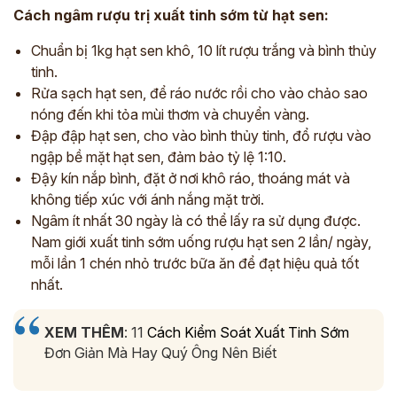
Cách ngâm rượu trị xuất tinh sớm từ hạt sen:
Chuẩn bị 1kg hạt sen khô, 10 lít rượu trắng và bình thủy
tinh.
Rửa sạch hạt sen, để ráo nước rồi cho vào chảo sao
nóng đến khi tỏa mùi thơm và chuyển vàng.
Đập đập hạt sen, cho vào bình thủy tinh, đổ rượu vào
ngập bề mặt hạt sen, đảm bảo tỷ lệ 1:10.
Đậy kín nắp bình, đặt ở nơi khô ráo, thoáng mát và
không tiếp xúc với ánh nắng mặt trời.
Ngâm ít nhất 30 ngày là có thể lấy ra sử dụng được.
Nam giới xuất tinh sớm uống rượu hạt sen 2 lần/ ngày,
mỗi lần 1 chén nhỏ trước bữa ăn để đạt hiệu quả tốt
nhất.
XEM THÊM
: 11
Cách Kiểm Soát Xuất Tinh Sớm
Đơn Giản Mà Hay Quý Ông Nên Biết