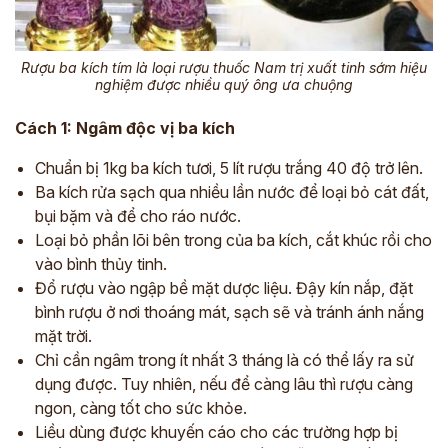
Rượu ba kích tím là loại rượu thuốc Nam trị xuất tinh sớm hiệu
nghiệm được nhiều quý ông ưa chuộng
Cách 1: Ngâm độc vị ba kích
Chuẩn bị 1kg ba kích tươi, 5 lít rượu trắng 40 độ trở lên.
Ba kích rửa sạch qua nhiều lần nước để loại bỏ cát đất,
bụi bặm và để cho ráo nước.
Loại bỏ phần lõi bên trong của ba kích, cắt khúc rồi cho
vào bình thủy tinh.
Đổ rượu vào ngập bề mặt dược liệu. Đậy kín nắp, đặt
bình rượu ở nơi thoáng mát, sạch sẽ và tránh ánh nắng
mặt trời.
Chỉ cần ngâm trong ít nhất 3 tháng là có thể lấy ra sử
dụng được. Tuy nhiên, nếu để càng lâu thì rượu càng
ngon, càng tốt cho sức khỏe.
Liều dùng được khuyến cáo cho các trường hợp bị