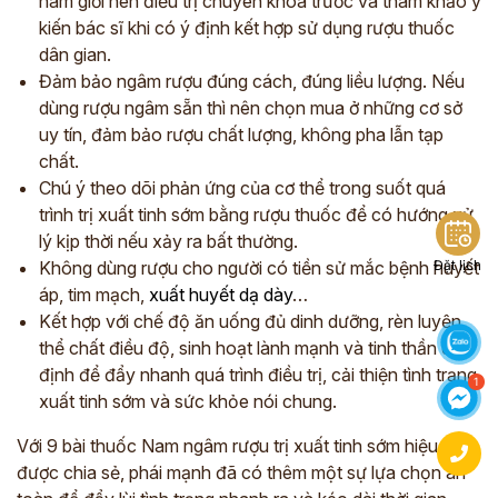
nam giới nên điều trị chuyên khoa trước và tham khảo ý
kiến bác sĩ khi có ý định kết hợp sử dụng rượu thuốc
dân gian.
Đảm bảo ngâm rượu đúng cách, đúng liều lượng. Nếu
dùng rượu ngâm sẵn thì nên chọn mua ở những cơ sở
uy tín, đảm bảo rượu chất lượng, không pha lẫn tạp
chất.
Chú ý theo dõi phản ứng của cơ thể trong suốt quá
trình trị xuất tinh sớm bằng rượu thuốc để có hướng xử
lý kịp thời nếu xảy ra bất thường.
Không dùng rượu cho người có tiền sử mắc bệnh huyết
Đặt lịch
áp, tim mạch,
xuất huyết dạ dày
…
Kết hợp với chế độ ăn uống đủ dinh dưỡng, rèn luyện
thể chất điều độ, sinh hoạt lành mạnh và tinh thần ổn
định để đẩy nhanh quá trình điều trị, cải thiện tình trạng
xuất tinh sớm và sức khỏe nói chung.
Với 9 bài thuốc Nam ngâm rượu trị xuất tinh sớm hiệu quả
được chia sẻ, phái mạnh đã có thêm một sự lựa chọn an