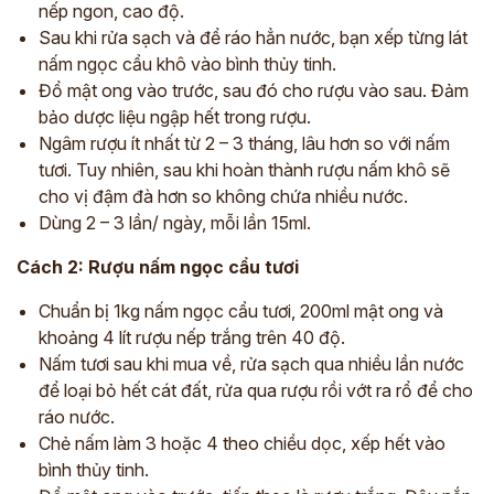
nếp ngon, cao độ.
Sau khi rửa sạch và để ráo hẳn nước, bạn xếp từng lát
nấm ngọc cẩu khô vào bình thủy tinh.
Đổ mật ong vào trước, sau đó cho rượu vào sau. Đảm
bảo dược liệu ngập hết trong rượu.
Ngâm rượu ít nhất từ 2 – 3 tháng, lâu hơn so với nấm
tươi. Tuy nhiên, sau khi hoàn thành rượu nấm khô sẽ
cho vị đậm đà hơn so không chứa nhiều nước.
Dùng 2 – 3 lần/ ngày, mỗi lần 15ml.
Cách 2: Rượu nấm ngọc cẩu tươi
Chuẩn bị 1kg nấm ngọc cẩu tươi, 200ml mật ong và
khoảng 4 lít rượu nếp trắng trên 40 độ.
Nấm tươi sau khi mua về, rửa sạch qua nhiều lần nước
để loại bỏ hết cát đất, rửa qua rượu rồi vớt ra rổ để cho
ráo nước.
Chẻ nấm làm 3 hoặc 4 theo chiều dọc, xếp hết vào
bình thủy tinh.