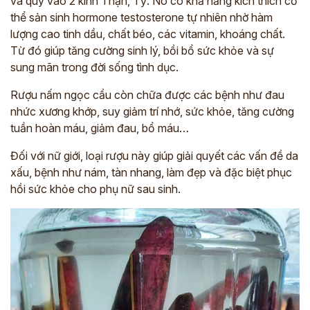
và quy vào 2 kinh Thận, Tỳ. Nó có khả năng kích thích cơ
thể sản sinh hormone testosterone tự nhiên nhờ hàm
lượng cao tinh dầu, chất béo, các vitamin, khoáng chất.
Từ đó giúp tăng cường sinh lý, bồi bổ sức khỏe và sự
sung mãn trong đời sống tình dục.
Rượu nấm ngọc cẩu còn chữa được các bệnh như đau
nhức xương khớp, suy giảm trí nhớ, sức khỏe, tăng cường
tuần hoàn máu, giảm đau, bổ máu…
Đối với nữ giới, loại rượu này giúp giải quyết các vấn đề da
xấu, bệnh như nám, tàn nhang, làm đẹp và đặc biệt phục
hồi sức khỏe cho phụ nữ sau sinh.