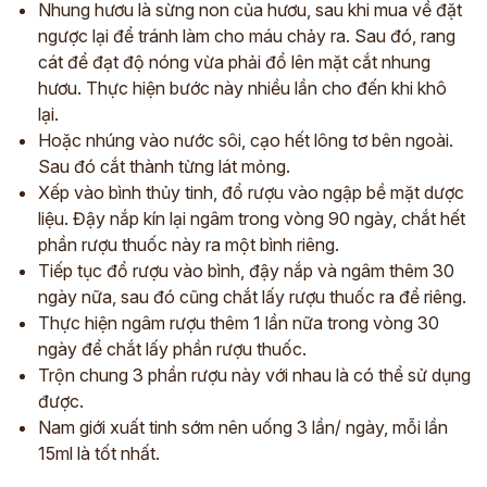
Nhung hươu là sừng non của hươu, sau khi mua về đặt
ngược lại để tránh làm cho máu chảy ra. Sau đó, rang
cát để đạt độ nóng vừa phải đổ lên mặt cắt nhung
hươu. Thực hiện bước này nhiều lần cho đến khi khô
lại.
Hoặc nhúng vào nước sôi, cạo hết lông tơ bên ngoài.
Sau đó cắt thành từng lát mỏng.
Xếp vào bình thủy tinh, đổ rượu vào ngập bề mặt dược
liệu. Đậy nắp kín lại ngâm trong vòng 90 ngày, chắt hết
phần rượu thuốc này ra một bình riêng.
Tiếp tục đổ rượu vào bình, đậy nắp và ngâm thêm 30
ngày nữa, sau đó cũng chắt lấy rượu thuốc ra để riêng.
Thực hiện ngâm rượu thêm 1 lần nữa trong vòng 30
ngày để chắt lấy phần rượu thuốc.
Trộn chung 3 phần rượu này với nhau là có thể sử dụng
được.
Nam giới xuất tinh sớm nên uống 3 lần/ ngày, mỗi lần
15ml là tốt nhất.