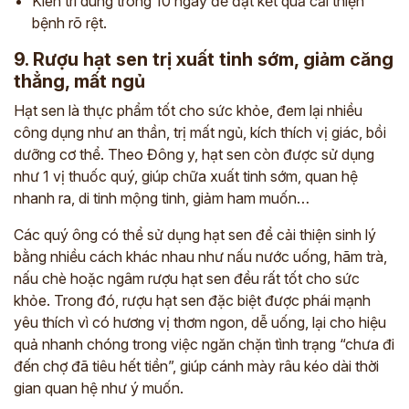
Kiên trì dùng trong 10 ngày để đạt kết quả cải thiện
bệnh rõ rệt.
9. Rượu hạt sen trị xuất tinh sớm, giảm căng
thẳng, mất ngủ
Hạt sen là thực phẩm tốt cho sức khỏe, đem lại nhiều
công dụng như an thần, trị mất ngủ, kích thích vị giác, bồi
dưỡng cơ thể. Theo Đông y, hạt sen còn được sử dụng
như 1 vị thuốc quý, giúp chữa xuất tinh sớm, quan hệ
nhanh ra, di tinh mộng tinh, giảm ham muốn…
Các quý ông có thể sử dụng hạt sen để cải thiện sinh lý
bằng nhiều cách khác nhau như nấu nước uống, hãm trà,
nấu chè hoặc ngâm rượu hạt sen đều rất tốt cho sức
khỏe. Trong đó, rượu hạt sen đặc biệt được phái mạnh
yêu thích vì có hương vị thơm ngon, dễ uống, lại cho hiệu
quả nhanh chóng trong việc ngăn chặn tình trạng “chưa đi
đến chợ đã tiêu hết tiền”, giúp cánh mày râu kéo dài thời
gian quan hệ như ý muốn.