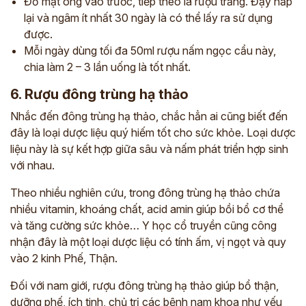
Đổ mật ong vào trước, tiếp theo là rượu trắng. Đậy nắp
lại và ngâm ít nhất 30 ngày là có thể lấy ra sử dụng
được.
Mỗi ngày dùng tối đa 50ml rượu nấm ngọc cẩu này,
chia làm 2 – 3 lần uống là tốt nhất.
6. Rượu đông trùng hạ thảo
Nhắc đến đông trùng hạ thảo, chắc hẳn ai cũng biết đến
đây là loại dược liệu quý hiếm tốt cho sức khỏe. Loại dược
liệu này là sự kết hợp giữa sâu và nấm phát triển hợp sinh
với nhau.
Theo nhiều nghiên cứu, trong đông trùng hạ thảo chứa
nhiều vitamin, khoáng chất, acid amin giúp bồi bổ cơ thể
và tăng cường sức khỏe… Y học cổ truyền cũng công
nhận đây là một loại dược liệu có tính ấm, vị ngọt và quy
vào 2 kinh Phế, Thận.
Đối với nam giới, rượu đông trùng hạ thảo giúp bổ thận,
dưỡng phế, ích tinh, chủ trị các bệnh nam khoa như yếu