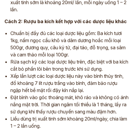
xuất tinh sớm là khoảng 20ml/ lần, mỗi ngày uống 1 – 2
lần.
Cách 2: Rượu ba kích kết hợp với các dược liệu khác
Chuẩn bị đầy đủ các loại dược liệu gồm: Ba kích tươi
1kg, nấm ngọc cẩu khô và dâm dương hoắc mỗi loại
500gr, đương quy, câu kỷ tử, đại táo, đỗ trọng, sa sâm
và cam thảo mỗi loại 100gr.
Rửa sạch kỹ các loại dược liệu trên, đặc biệt với ba kích
cắt bỏ phần lõi bên trong trước khi sử dụng.
Xếp lần lượt các loại dược liệu này vào bình thủy tinh,
đổ khoảng 7 lít rượu trắng vào bình, đảm bảo rượu
ngập hết bề mặt rồi đậy kín nắp lại.
Đặt bình vào góc thoáng mát, khô ráo và không có ánh
nắng mặt trời. Thời gian ngâm tối thiểu là 1 tháng, lấy ra
sử dụng khi thấy rượu chuyển sang màu đậm hơn.
Liều dùng trị xuất tinh sớm khoảng 20ml/ngày, chia làm
1 – 2 lần uống.