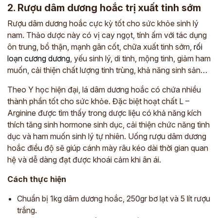
2. Rượu dâm dương hoắc trị xuất tinh sớm
Rượu dâm dương hoắc cực kỳ tốt cho sức khỏe sinh lý
nam. Thảo dược này có vị cay ngọt, tính ấm với tác dụng
ôn trung, bổ thận, mạnh gân cốt, chữa xuất tinh sớm,
rối
loạn cương dương
, yếu sinh lý, di tinh, mộng tinh, giảm ham
muốn, cải thiện chất lượng tinh trùng, khả năng sinh sản…
Theo Y học hiện đại, lá dâm dương hoắc có chứa nhiều
thành phần tốt cho sức khỏe. Đặc biệt hoạt chất L –
Arginine được tìm thấy trong dược liệu có khả năng kích
thích tăng sinh hormone sinh dục, cải thiện chức năng tình
dục và ham muốn sinh lý tự nhiên. Uống rượu dâm dương
hoắc điều độ sẽ giúp cánh mày râu kéo dài thời gian quan
hệ và dễ dàng đạt được khoái cảm khi ân ái.
Cách thực hiện
Chuẩn bị 1kg dâm dương hoắc, 250gr bơ lạt và 5 lít rượu
trắng.