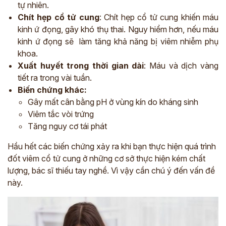
tự nhiên.
Chít hẹp cổ tử cung
: Chít hẹp cổ tử cung khiến máu
kinh ứ đọng, gây khó thụ thai. Nguy hiểm hơn, nếu máu
kinh ứ đọng sẽ làm tăng khả năng bị viêm nhiễm phụ
khoa.
Xuất huyết trong thời gian dài
: Máu và dịch vàng
tiết ra trong vài tuần.
Biến chứng khác:
ĐĂNG KÝ TƯ VẤN
Gây mất cân bằng pH ở vùng kín do kháng sinh
THĂM KHÁM
Viêm tắc vòi trứng
Tăng nguy cơ tái phát
CÙNG CHUYÊN GIA Y HỌC CỔ TRUYỀN
*
Hầu hết các biến chứng xảy ra khi bạn thực hiện quá trình
đốt viêm cổ tử cung ở những cơ sở thực hiện kém chất
*
lượng, bác sĩ thiếu tay nghề. Vì vậy cần chú ý đến vấn đề
này.
*
ĐĂNG KÝ TƯ VẤN »