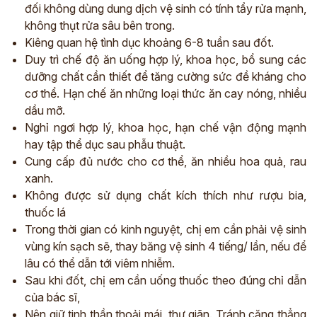
đối không dùng dung dịch vệ sinh có tính tẩy rửa mạnh,
không thụt rửa sâu bên trong.
Kiêng quan hệ tình dục khoảng 6-8 tuần sau đốt.
Duy trì chế độ ăn uống hợp lý, khoa học, bổ sung các
dưỡng chất cần thiết để tăng cường sức đề kháng cho
cơ thể. Hạn chế ăn những loại thức ăn cay nóng, nhiều
dầu mỡ.
Nghỉ ngơi hợp lý, khoa học, hạn chế vận động mạnh
hay tập thể dục sau phẫu thuật.
Cung cấp đủ nước cho cơ thể, ăn nhiều hoa quả, rau
xanh.
Không được sử dụng chất kích thích như rượu bia,
thuốc lá
Trong thời gian có kinh nguyệt, chị em cần phải vệ sinh
vùng kín sạch sẽ, thay băng vệ sinh 4 tiếng/ lần, nếu để
lâu có thể dẫn tới viêm nhiễm.
Sau khi đốt, chị em cần uống thuốc theo đúng chỉ dẫn
của bác sĩ,
Nên giữ tinh thần thoải mái, thư giãn. Tránh căng thẳng