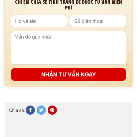
CHỊ EM CHIA SẺ TÌNH TRẠNG ĐỂ ĐƯỢC TƯ VẤN MIỄN
PHÍ
NHẬN TƯ VẤN NGAY
Chia sẻ: