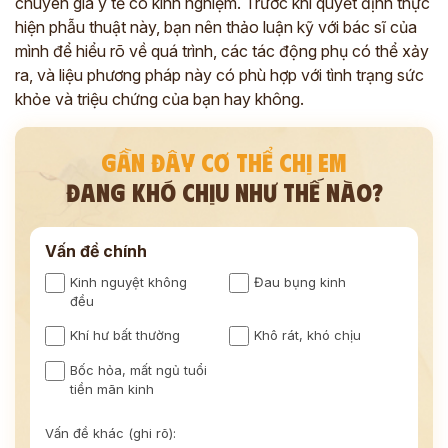
chuyên gia y tế có kinh nghiệm. Trước khi quyết định thực
hiện phẫu thuật này, bạn nên thảo luận kỹ với bác sĩ của
mình để hiểu rõ về quá trình, các tác động phụ có thể xảy
ra, và liệu phương pháp này có phù hợp với tình trạng sức
khỏe và triệu chứng của bạn hay không.
GẦN ĐÂY CƠ THỂ CHỊ EM
ĐANG KHÓ CHỊU NHƯ THẾ NÀO?
Vấn đề chính
Kinh nguyệt không
Đau bụng kinh
đều
Khí hư bất thường
Khô rát, khó chịu
Bốc hỏa, mất ngủ tuổi
tiền mãn kinh
Vấn đề khác (ghi rõ):