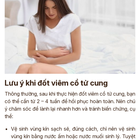
ĐĂNG KÝ ĐẾN KHÁM TRỰC TIẾP
Thông tin của bạn được bảo mật và chỉ sử dụng cho mục đích tư vấn.
Lưu ý khi đốt viêm cổ tử cung
Thông thường, sau khi thực hiện đốt viêm cổ tử cung, bạn
có thể cần từ 2 – 4 tuần để hồi phục hoàn toàn. Nên chú
ý chăm sóc để lành lại nhanh hơn và tránh biến chứng, cụ
thể:
Vệ sinh vùng kín sạch sẽ, đúng cách, chỉ nên vệ sinh
vùng kín bằng nước ấm hoặc nước muối sinh lý. Tuyệt