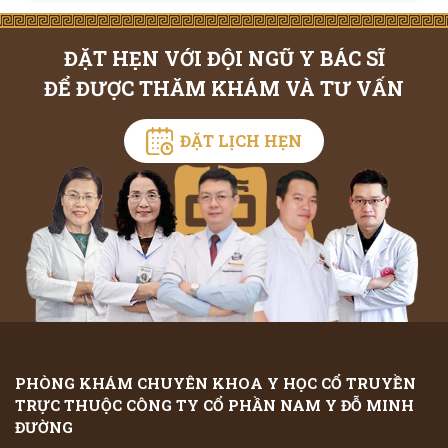
ĐẶT HẸN VỚI ĐỘI NGŨ Y BÁC SĨ
ĐỂ ĐƯỢC THĂM KHÁM VÀ TƯ VẤN
ĐẶT LỊCH HẸN
PHÒNG KHÁM CHUYÊN KHOA Y HỌC CỔ TRUYỀN
TRỰC THUỘC CÔNG TY CỔ PHẦN NAM Y ĐỖ MINH
ĐƯỜNG