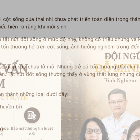
i cột sống của thai nhi chưa phát triển toàn diện trong thán
ểu hiện rõ ràng khi mới sinh.
 tật nứt đốt sống ở mức độ nhẹ, không có triệu chứng và k
 tổn thương hở trên cột sống, ảnh hưởng nghiêm trọng đến
ĐỘI NGŨ
 VẤN
ĐỖ MIN
ẽ giúp sửa chữa lỗ mở. Những trẻ có tổn thương thần kinh
ễn. Tật nứt đốt sống thường thấy ở vùng thắt lưng nhưng cũ
M
Kinh Nghiệm - 
n thành những loại dưới đây:
CỔ TRUYỀN
(huyền bí)
n hóa
Bảo mật thông tin tuyệt
y)
ng
đối