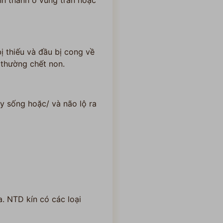
nh thành ở vùng trán hoặc
ị thiếu và đầu bị cong về
 thường chết non.
y sống hoặc/ và não lộ ra
a. NTD kín có các loại