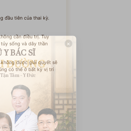
g đầu tiên của thai kỳ.
hông cần điều trị. Tuy
×
 tủy sống và dây thần
 Y BÁC SĨ
H ĐƯỜNG
 không được giải quyết sẽ
ng có thể ở bất kỳ vị trí
Tận Tâm - Y Đức