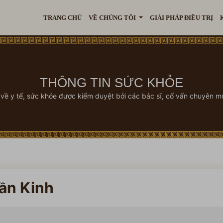
TRANG CHỦ
VỀ CHÚNG TÔI
GIẢI PHÁP ĐIỀU TRỊ
THÔNG TIN SỨC KHỎE
 về y tế, sức khỏe được kiểm duyệt bởi các bác sĩ, cố vấn chuyên m
ần Kinh