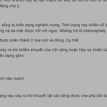
 nhô ra khỏi hộp sọ tạo thành túi. Một số trẻ có một lỗ hì
áng chú ý.
t sống bị biến dạng nghiêm trọng. Tình trạng này khiến cổ b
ưng và da mặt được nối với ngực. Những trẻ bị Iniencephaly
 được phân thành 2 loại mở và đóng. Cụ thể:
xảy ra khi khiếm khuyết của cột sống hoặc hộp sọ khiến tủ
iều dạng gồm:
nh não nước)
ạng này xảy ra khi khuyết tật cột sống được che phủ bởi d