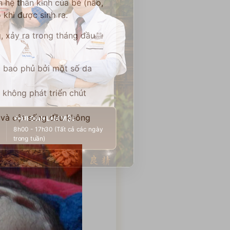
 hệ thần kinh của bé (não,
khi được sinh ra.
, xảy ra trong tháng đầu
c bao phủ bởi một số da
 không phát triển chút
ọ và cột sống đều không
THỜI GIAN LÀM VIỆC
8h00 - 17h30 (Tất cả các ngày
trong tuần)