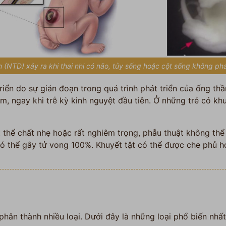
nh (NTD) xảy ra khi thai nhi có não, tủy sống hoặc cột sống không phá
triển do sự gián đoạn trong quá trình phát triển của ống thầ
ớm, ngay khi trễ kỳ kinh nguyệt đầu tiên. Ở những trẻ có khu
 thể chất nhẹ hoặc rất nghiêm trọng, phẫu thuật không th
ó thể gây tử vong 100%. Khuyết tật có thể được che phủ h
phân thành nhiều loại. Dưới đây là những loại phổ biến nhất