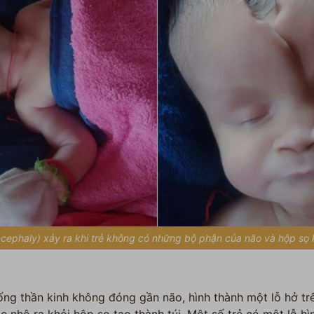
cephaly) xảy ra khi trẻ không có những bộ phận của não và hộp sọ k
 ống thần kinh không đóng gần não, hình thành một lỗ hở tr