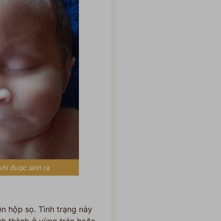
hi được sinh ra
ên hộp sọ. Tình trạng này