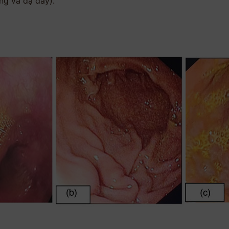
ng và dạ dày).