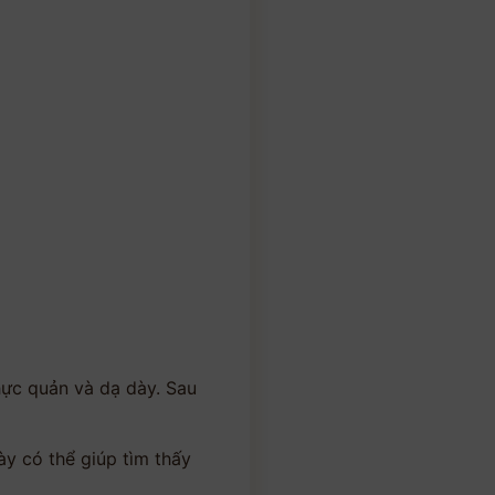
hực quản và dạ dày. Sau
y có thể giúp tìm thấy