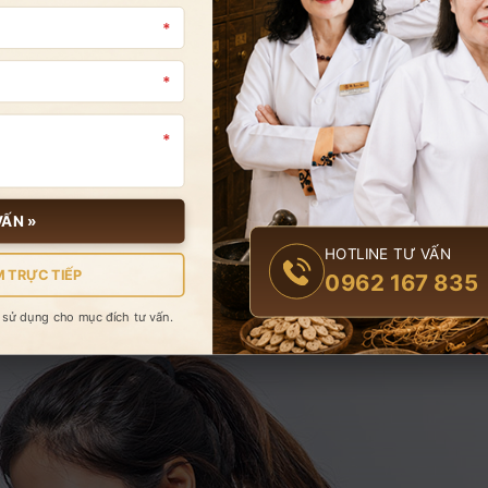
 và chẩn đoán
*
ào ngược dịch mật gồm:
*
*
màu vàng xanh)
au có thể nhẹ hoặc rất nghiêm trọng
VẤN »
gười bệnh có cảm giác nóng rát ở ngực lan đến cổ họng, c
HOTLINE TƯ VẤN
c khàn giọng
 TRỰC TIẾP
0962 167 835
 sử dụng cho mục đích tư vấn.