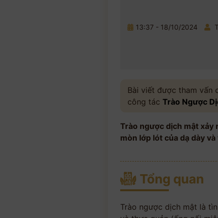
13:37 - 18/10/2024
T
Bài viết được tham vấn
công tác
Trào Ngược Dị
Trào ngược dịch mật xảy 
mòn lớp lót của dạ dày v
Tổng quan
Trào ngược dịch mật là tì