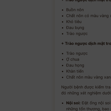
Buồn nôn
Chất nôn có màu vàng 
Khó tiêu
Đau bụng
Trào ngược
+ Trào ngược dịch mật tr
Trào ngược
Ợ chua
Đau họng
Khàn tiến
Chất nôn màu vàng xan
Người bệnh được kiểm tra 
đó những xét nghiệm dưới 
Nội soi:
Đặt ống nội soi
những tổn thương, bao 