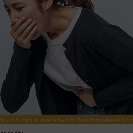
ôn ra chất lỏng màu vàng xanh là triệu chứng thường gặp của trào 
ong dạ dày