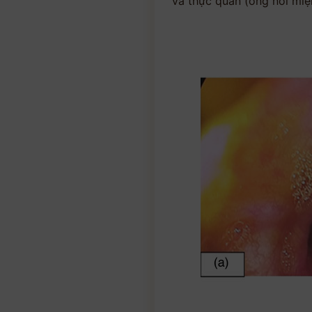
và thực quản (ống nối miệ