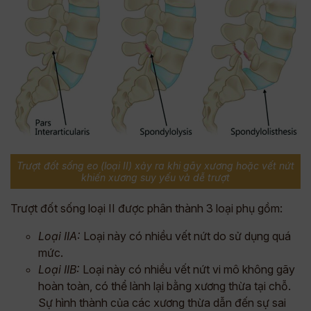
Trượt đốt sống eo (loại II) xảy ra khi gãy xương hoặc vết nứt
khiến xương suy yếu và dễ trượt
Trượt đốt sống loại II được phân thành 3 loại phụ gồm:
Loại IIA:
Loại này có nhiều vết nứt do sử dụng quá
mức.
Loại IIB:
Loại này có nhiều vết nứt vi mô không gãy
hoàn toàn, có thể lành lại bằng xương thừa tại chỗ.
Sự hình thành của các xương thừa dẫn đến sự sai