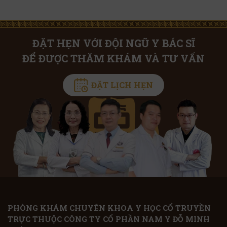
ĐẶT HẸN VỚI ĐỘI NGŨ Y BÁC SĨ
ĐỂ ĐƯỢC THĂM KHÁM VÀ TƯ VẤN
ĐẶT LỊCH HẸN
PHÒNG KHÁM CHUYÊN KHOA Y HỌC CỔ TRUYỀN
TRỰC THUỘC CÔNG TY CỔ PHẦN NAM Y ĐỖ MINH