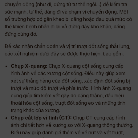
chuyển động (như đi, đứng từ tư thế ngồi...) để kiểm tra
sức mạnh, tư thế, dáng đi và phạm vi chuyển động. Một
số trường hợp có gân kheo bị căng hoặc đau quá mức có
thể khiến bệnh nhân đi lại và đứng dậy khó khăn, dáng
đứng cứng đơ.
Để xác nhận chẩn đoán và vị trí trượt đốt sống thắt lưng,
các xét nghiệm dưới đây sẽ được thực hiện, bao gồm:
Chụp X-quang:
Chụp X-quang cột sống cung cấp
hình ảnh về các xương cột sống. Điều này giúp xem
xét sự thẳng hàng của đốt sống, xác định đốt sống bị
trượt và mức độ trượt về phía trước. Hình ảnh X-quang
cũng giúp tìm kiếm vết gãy do căng thẳng, dấu hiệu
thoái hóa cột sống, trượt đốt sống eo và những tình
trạng khác của xương.
Chụp cắt lớp vi tính (CT):
Chụp CT cung cấp hình
ảnh chi tiết hơn về xương so với X-quang thông thường.
Điều này giúp đánh giá thêm về vế nứt và vết trượt,