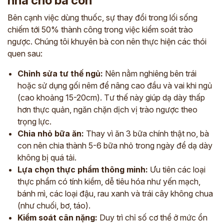
nhà cho bà con
*
Bên cạnh việc dùng thuốc, sự thay đổi trong lối sống
chiếm tới 50% thành công trong việc kiểm soát trào
*
ngược. Chúng tôi khuyên bà con nên thực hiện các thói
quen sau:
*
Chỉnh sửa tư thế ngủ:
Nên nằm nghiêng bên trái
hoặc sử dụng gối nêm để nâng cao đầu và vai khi ngủ
ĐĂNG KÝ TƯ VẤN »
(cao khoảng 15-20cm). Tư thế này giúp dạ dày thấp
hơn thực quản, ngăn chặn dịch vị trào ngược theo
ĐĂNG KÝ ĐẾN KHÁM TRỰC TIẾP
trọng lực.
Thông tin của bạn được bảo mật và chỉ sử dụng cho mục đích tư vấn.
Chia nhỏ bữa ăn:
Thay vì ăn 3 bữa chính thật no, bà
con nên chia thành 5-6 bữa nhỏ trong ngày để dạ dày
không bị quá tải.
Lựa chọn thực phẩm thông minh:
Ưu tiên các loại
thực phẩm có tính kiềm, dễ tiêu hóa như yến mạch,
bánh mì, các loại đậu, rau xanh và trái cây không chua
(như chuối, bơ, táo).
Kiểm soát cân nặng:
Duy trì chỉ số cơ thể ở mức ổn