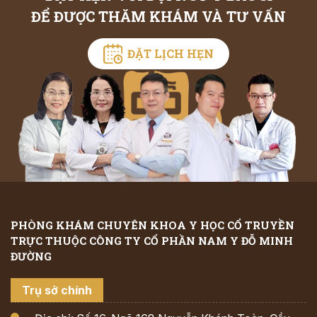
ĐỂ ĐƯỢC THĂM KHÁM VÀ TƯ VẤN
ĐẶT LỊCH HẸN
PHÒNG KHÁM CHUYÊN KHOA Y HỌC CỔ TRUYỀN
TRỰC THUỘC CÔNG TY CỔ PHẦN NAM Y ĐỖ MINH
ĐƯỜNG
Trụ sở chính