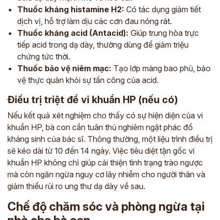
Thuốc kháng histamine H2:
Có tác dụng giảm tiết
dịch vị, hỗ trợ làm dịu các cơn đau nóng rát.
Thuốc kháng acid (Antacid):
Giúp trung hòa trực
tiếp acid trong dạ dày, thường dùng để giảm triệu
chứng tức thời.
Thuốc bảo vệ niêm mạc:
Tạo lớp màng bao phủ, bảo
vệ thực quản khỏi sự tấn công của acid.
Điều trị triệt để vi khuẩn HP (nếu có)
Nếu kết quả xét nghiệm cho thấy có sự hiện diện của vi
khuẩn HP, bà con cần tuân thủ nghiêm ngặt phác đồ
kháng sinh của bác sĩ. Thông thường, một liệu trình điều trị
sẽ kéo dài từ 10 đến 14 ngày. Việc tiêu diệt tận gốc vi
khuẩn HP không chỉ giúp cải thiện tình trạng trào ngược
mà còn ngăn ngừa nguy cơ lây nhiễm cho người thân và
giảm thiểu rủi ro ung thư dạ dày về sau.
ĐĂNG KÝ TƯ VẤN
THĂM KHÁM
Chế độ chăm sóc và phòng ngừa tại
CÙNG CHUYÊN GIA Y HỌC CỔ TRUYỀN