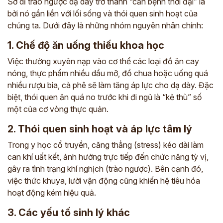
Sở dĩ trào ngược dạ dày trở thành “căn bệnh thời đại” là
bởi nó gắn liền với lối sống và thói quen sinh hoạt của
chúng ta. Dưới đây là những nhóm nguyên nhân chính:
1. Chế độ ăn uống thiếu khoa học
Việc thường xuyên nạp vào cơ thể các loại đồ ăn cay
nóng, thực phẩm nhiều dầu mỡ, đồ chua hoặc uống quá
nhiều rượu bia, cà phê sẽ làm tăng áp lực cho dạ dày. Đặc
biệt, thói quen ăn quá no trước khi đi ngủ là “kẻ thù” số
một của cơ vòng thực quản.
2. Thói quen sinh hoạt và áp lực tâm lý
Trong y học cổ truyền, căng thẳng (stress) kéo dài làm
can khí uất kết, ảnh hưởng trực tiếp đến chức năng tỳ vị,
gây ra tình trạng khí nghịch (trào ngược). Bên cạnh đó,
việc thức khuya, lười vận động cũng khiến hệ tiêu hóa
hoạt động kém hiệu quả.
3. Các yếu tố sinh lý khác