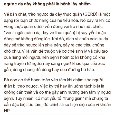
ngược dạ dày không phải là bệnh lây nhiễm.
Về bản chất, trào ngược dạ dày thực quản (GERD) là một
dạng rối loạn chức năng của hệ tiêu hóa. Nó xảy ra khi cơ
vòng thực quản dưới (vốn đóng vai trò như một chiếc
“van” ngăn cách dạ dày và thực quản) bị suy yếu hoặc
đóng mở không đúng lúc. Khi đó, dịch vị chứa acid từ dạ
dày sẽ trào ngược lên phía trên, gây ra các triệu chứng
khó chịu. Vì là vấn đề thuộc về cơ chế sinh lý và cấu tạo
của riêng mỗi người, nên bệnh hoàn toàn không có khả
năng truyền từ người này sang người khác qua tiếp xúc
gần, dùng chung đồ dùng hay qua đường hô hấp.
Bà con có thể hoàn toàn yên tâm khi chăm sóc người
thân bị trào ngược. Việc kỳ thị hay ăn uống tách biệt là
không cần thiết và có thể gây ảnh hưởng đến tâm lý người
bệnh. Tuy nhiên, có một yếu tố “trung gian” mà chúng ta
cần đặc biệt lưu tâm, đó chính là sự hiện diện của vi khuẩn
HP.