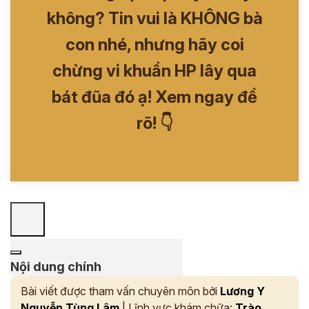
không? Tin vui là KHÔNG bà
con nhé, nhưng hãy coi
chừng vi khuẩn HP lây qua
bát đũa đó ạ! Xem ngay để
rõ! 👇
Nội dung chính
Bài viết được tham vấn chuyên môn bởi
Lương Y
Nguyễn Tùng Lâm
| Lĩnh vực khám chữa:
Trào