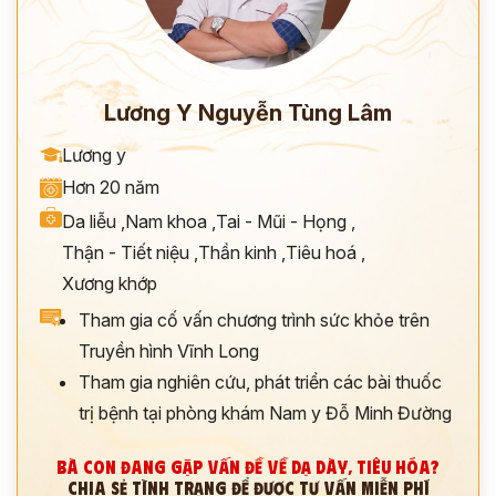
Lương Y Nguyễn Tùng Lâm
Lương y
Hơn 20 năm
Da liễu
,
Nam khoa
,
Tai - Mũi - Họng
,
Thận - Tiết niệu
,
Thần kinh
,
Tiêu hoá
,
Xương khớp
Tham gia cố vấn chương trình sức khỏe trên
Truyền hình Vĩnh Long
Tham gia nghiên cứu, phát triển các bài thuốc
trị bệnh tại phòng khám Nam y Đỗ Minh Đường
BÀ CON ĐANG GẶP VẤN ĐỀ VỀ DẠ DÀY, TIÊU HÓA?
CHIA SẺ TÌNH TRẠNG ĐỂ ĐƯỢC TƯ VẤN MIỄN PHÍ