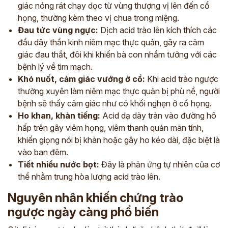
giác nóng rát chạy dọc từ vùng thượng vị lên đến cổ
họng, thường kèm theo vị chua trong miệng.
Đau tức vùng ngực:
Dịch acid trào lên kích thích các
đầu dây thần kinh niêm mạc thực quản, gây ra cảm
giác đau thắt, đôi khi khiến bà con nhầm tưởng với các
bệnh lý về tim mạch.
Khó nuốt, cảm giác vướng ở cổ:
Khi acid trào ngược
thường xuyên làm niêm mạc thực quản bị phù nề, người
bệnh sẽ thấy cảm giác như có khối nghẹn ở cổ họng.
Ho khan, khàn tiếng:
Acid dạ dày tràn vào đường hô
hấp trên gây viêm họng, viêm thanh quản mãn tính,
khiến giọng nói bị khàn hoặc gây ho kéo dài, đặc biệt là
vào ban đêm.
Tiết nhiều nước bọt:
Đây là phản ứng tự nhiên của cơ
thể nhằm trung hòa lượng acid trào lên.
Nguyên nhân khiến chứng trào
ngược ngày càng phổ biến