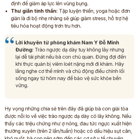
định để giảm áp lực lên vùng bụng.
Thư giãn tinh thần:
Tập luyện thiền, yoga hoặc đơn
giản là đi bộ nhẹ nhàng sẽ giúp giảm stress, hỗ trợ hệ
tiêu hóa hoạt động trơn tru hơn.
Lời khuyên từ phòng khám Nam Y Đỗ Minh
Đường:
Trào ngược dạ dày tuy không lây nhưng
lại dễ tái phát nếu bà con chủ quan. Đừng đợi đến
khi thực quản bị viêm loét nặng mới đi khám. Hãy
lắng nghe cơ thể mình và chủ động điều chỉnh lối
sống ngay từ hôm nay để bảo vệ sức khỏe bền
vững.
Hy vọng những chia sẻ trên đây đã giúp bà con giải tỏa
được nỗi lo về việc trào ngược dạ dày có lây không. Nếu
thấy các triệu chứng như ợ nóng, đau tức ngực xuất hiện
thường xuyên (trên 2 lần/tuần) hoặc có dấu hiệu sụt cân,
khó nuốt, bà con nên sớm đến các cơ sở y tế chuyên