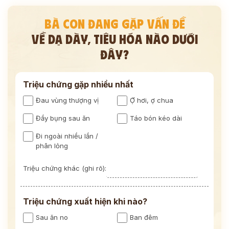
BÀ CON ĐANG GẶP VẤN ĐỀ
VỀ DẠ DÀY, TIÊU HÓA NÀO DƯỚI
ĐÂY?
Triệu chứng gặp nhiều nhất
Đau vùng thượng vị
Ợ hơi, ợ chua
Đầy bụng sau ăn
Táo bón kéo dài
Đi ngoài nhiều lần /
phân lỏng
Triệu chứng khác (ghi rõ):
Triệu chứng xuất hiện khi nào?
Sau ăn no
Ban đêm