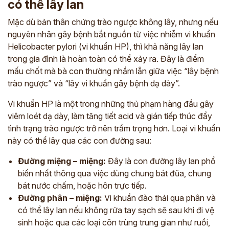
có thể lây lan
Mặc dù bản thân chứng trào ngược không lây, nhưng nếu
nguyên nhân gây bệnh bắt nguồn từ việc nhiễm vi khuẩn
Helicobacter pylori (vi khuẩn HP), thì khả năng lây lan
trong gia đình là hoàn toàn có thể xảy ra. Đây là điểm
mấu chốt mà bà con thường nhầm lẫn giữa việc “lây bệnh
trào ngược” và “lây vi khuẩn gây bệnh dạ dày”.
Vi khuẩn HP là một trong những thủ phạm hàng đầu gây
viêm loét dạ dày, làm tăng tiết acid và gián tiếp thúc đẩy
tình trạng trào ngược trở nên trầm trọng hơn. Loại vi khuẩn
này có thể lây qua các con đường sau:
Đường miệng – miệng:
Đây là con đường lây lan phổ
biến nhất thông qua việc dùng chung bát đũa, chung
bát nước chấm, hoặc hôn trực tiếp.
Đường phân – miệng:
Vi khuẩn đào thải qua phân và
có thể lây lan nếu không rửa tay sạch sẽ sau khi đi vệ
sinh hoặc qua các loại côn trùng trung gian như ruồi,