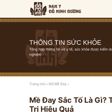
THÔNG TIN SỨC KHỎE
Tổng hợp thông tin về y tế, sức khỏe được kiểm d
nghiệm
Trang chủ
»
Nổi Mề Đay
»
Mề Đay Sắc Tố Là Gì? 
Trị Hiệu Quả