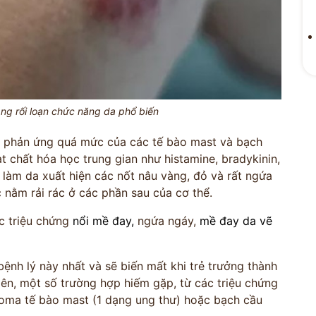
ng rối loạn chức năng da phổ biến
ĐỘI NGŨ
nh phản ứng quá mức của các tế bào mast và bạch
 VẤN
ĐỖ MIN
 chất hóa học trung gian như histamine, bradykinin,
ày làm da xuất hiện các nốt nâu vàng, đỏ và rất ngứa
M
Kinh Nghiệm - 
 nằm rải rác ở các phần sau của cơ thể.
c triệu chứng
nổi mề đay,
ngứa ngáy,
mề đay da vẽ
CỔ TRUYỀN
bệnh lý này nhất và sẽ biến mất khi trẻ trưởng thành
iên, một số trường hợp hiếm gặp, từ các triệu chứng
n hóa
Bảo mật thông tin tuyệt
rcoma tế bào mast (1 dạng ung thư) hoặc bạch cầu
ng
đối