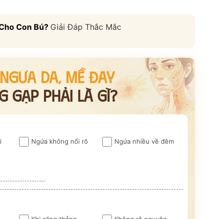
*
 Cho Con Bú?
Giải Đáp Thắc Mắc
*
*
 NGỨA DA, MỀ ĐAY
 GẶP PHẢI LÀ GÌ?
VẤN »
HOTLINE TƯ VẤN
 TRỰC TIẾP
0962 167 835
i
Ngứa không nổi rõ
Ngứa nhiều về đêm
 sử dụng cho mục đích tư vấn.