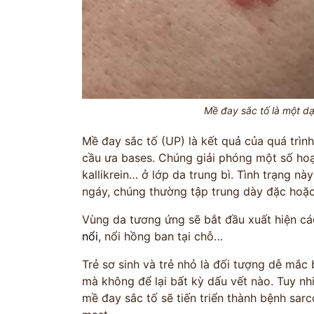
Mề đay sắc tố là một dạ
Mề đay sắc tố (UP) là kết quả của quá trì
ĐĂNG KÝ TƯ
cầu ưa bases. Chúng giải phóng một số hoạt
kallikrein… ở lớp da trung bì. Tình trạng n
THĂM KHÁ
ngáy, chúng thường tập trung dày đặc hoặc
Vùng da tương ứng sẽ bắt đầu xuất hiện cá
CÙNG CHUYÊN GIA Y HỌC 
nổi
, nổi hồng ban tại chỗ…
Trẻ sơ sinh và trẻ nhỏ là đối tượng dễ mắc 
mà không để lại bất kỳ dấu vết nào. Tuy nh
Bác sĩ >20 năm kinh
Phác đồ cá nhâ
mề đay sắc tố sẽ tiến triển thành bệnh sa
nghiệm
theo thể trạ