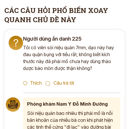
CÁC CÂU HỎI PHỔ BIẾN XOAY
QUANH CHỦ ĐỀ NÀY
Người dùng ẩn danh 225
?
Tôi có viên sỏi niệu quản 7mm, dạo này hay
đau quặn bụng với tiểu rắt, không biết kích
thước này đã phải mổ chưa hay dùng thảo
dược bào mòn được thận không?
Thích
Câu trả lời
Phòng khám Nam Y Đỗ Minh Đường
Sỏi niệu quản bao nhiêu thì phải mổ là nỗi
băn khoăn của nhiều bà con khi phát hiện
các tinh thể cứng "đi lạc" vào đường bài