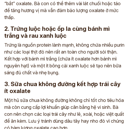
“bắt” oxalate. Bà con có thể thêm vài lát chuối hoặc táo
để tăng hương vị mà vẫn đảm bảo lượng oxalate ở mức
thấp.
2. Trứng luộc hoặc ốp la cùng bánh mì
trắng và rau xanh luộc
Trứng là nguồn protein lành mạnh, không chứa nhiều purin
như các loại thịt đỏ nên rất an toàn cho người sỏi thận.
Kết hợp với bánh mì trắng (chứa ít oxalate hơn bánh mì
nguyên hạt) và một ít bông cải xanh luộc sẽ tạo nên bữa
sáng đủ chất và nhẹ bụng.
3. Sữa chua không đường kết hợp trái cây
ít oxalate
Một hũ sữa chua không đường không chỉ tốt cho tiêu hóa
mà còn cung cấp lợi khuẩn giúp cân bằng hệ vi sinh. Bà
con nên chọn các loại trái cây như lê, xoài, hoặc việt quất
để ăn kèm. Lưu ý tránh dùng dâu tây hay nho đỏ vì chúng
có hàm lượng oxalate cao hơn.