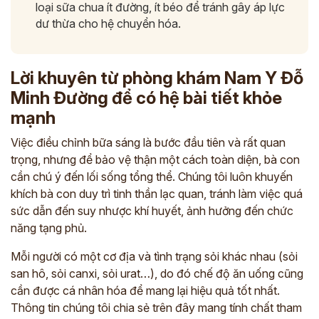
loại sữa chua ít đường, ít béo để tránh gây áp lực
dư thừa cho hệ chuyển hóa.
Lời khuyên từ phòng khám Nam Y Đỗ
Minh Đường để có hệ bài tiết khỏe
mạnh
Việc điều chỉnh bữa sáng là bước đầu tiên và rất quan
trọng, nhưng để bảo vệ thận một cách toàn diện, bà con
cần chú ý đến lối sống tổng thể. Chúng tôi luôn khuyến
khích bà con duy trì tinh thần lạc quan, tránh làm việc quá
sức dẫn đến suy nhược khí huyết, ảnh hưởng đến chức
năng tạng phủ.
Mỗi người có một cơ địa và tình trạng sỏi khác nhau (sỏi
ĐĂNG KÝ TƯ VẤN
san hô, sỏi canxi, sỏi urat…), do đó chế độ ăn uống cũng
THĂM KHÁM
cần được cá nhân hóa để mang lại hiệu quả tốt nhất.
CÙNG CHUYÊN GIA Y HỌC CỔ TRUYỀN
Thông tin chúng tôi chia sẻ trên đây mang tính chất tham