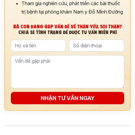
Tham gia nghiên cứu, phát triển các bài thuốc
trị bệnh tại phòng khám Nam y Đỗ Minh Đường
BÀ CON ĐANG GẶP VẤN ĐỀ VỀ THẬN YẾU, SỎI THẬN?
CHIA SẺ TÌNH TRẠNG ĐỂ ĐƯỢC TƯ VẤN MIỄN PHÍ
NHẬN TƯ VẤN NGAY