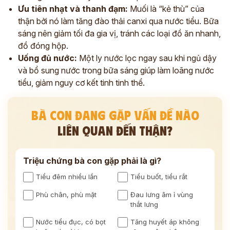
Ưu tiên nhạt và thanh đạm:
Muối là “kẻ thù” của
thận bởi nó làm tăng đào thải canxi qua nước tiểu. Bữa
sáng nên giảm tối đa gia vị, tránh các loại đồ ăn nhanh,
đồ đóng hộp.
Uống đủ nước:
Một ly nước lọc ngay sau khi ngủ dậy
và bổ sung nước trong bữa sáng giúp làm loãng nước
tiểu, giảm nguy cơ kết tinh tinh thể.
BÀ CON ĐANG GẶP VẤN ĐỀ NÀO
LIÊN QUAN ĐẾN THẬN?
Triệu chứng bà con gặp phải là gì?
Tiểu đêm nhiều lần
Tiểu buốt, tiểu rắt
Phù chân, phù mặt
Đau lưng âm ỉ vùng
thắt lưng
Nước tiểu đục, có bọt
Tăng huyết áp không