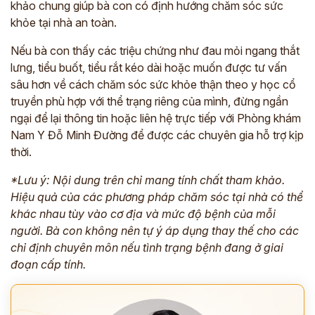
khảo chung giúp bà con có định hướng chăm sóc sức
*
khỏe tại nhà an toàn.
*
Nếu bà con thấy các triệu chứng như đau mỏi ngang thắt
lưng, tiểu buốt, tiểu rắt kéo dài hoặc muốn được tư vấn
*
sâu hơn về cách chăm sóc sức khỏe thận theo y học cổ
truyền phù hợp với thể trạng riêng của mình, đừng ngần
ngại để lại thông tin hoặc liên hệ trực tiếp với Phòng khám
ĐĂNG KÝ TƯ VẤN »
Nam Y Đỗ Minh Đường để được các chuyên gia hỗ trợ kịp
ĐĂNG KÝ ĐẾN KHÁM TRỰC TIẾP
thời.
Thông tin của bạn được bảo mật và chỉ sử dụng cho mục đích tư vấn.
*Lưu ý: Nội dung trên chỉ mang tính chất tham khảo.
Hiệu quả của các phương pháp chăm sóc tại nhà có thể
khác nhau tùy vào cơ địa và mức độ bệnh của mỗi
người. Bà con không nên tự ý áp dụng thay thế cho các
chỉ định chuyên môn nếu tình trạng bệnh đang ở giai
đoạn cấp tính.