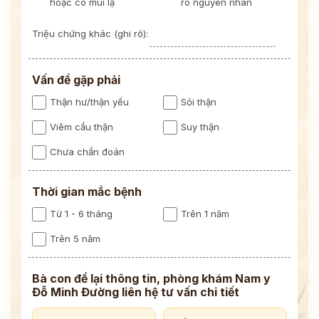
hoặc có mùi lạ
rõ nguyên nhân
Triệu chứng khác (ghi rõ):
Vấn đề gặp phải
Thận hư/thận yếu
Sỏi thận
Viêm cầu thận
Suy thận
Chưa chẩn đoán
Thời gian mắc bệnh
Từ 1 - 6 tháng
Trên 1 năm
Trên 5 năm
Bà con để lại thông tin, phòng khám Nam y
Đỗ Minh Đường liên hệ tư vấn chi tiết