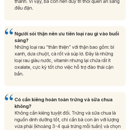
thành. Vì vậy, bà con nên duy trì thói quen ăn sáng
đều đặn.
Người sỏi thận nên ưu tiên loại rau gì vào buổi
sáng?
Những loại rau “thân thiện” với thận bao gồm: bí
xanh, dưa chuột, cà rốt và súp lơ. Đây là những
loại rau giàu nước, vitamin nhưng lại chứa rất ít
oxalate, cực kỳ tốt cho việc hỗ trợ đào thải cặn
bẩn.
Có cần kiêng hoàn toàn trứng và sữa chua
không?
Không cần kiêng tuyệt đối. Trứng và sữa chua là
nguồn dinh dưỡng tốt, chỉ cần bà con ăn với lượng
vừa phải (khoảng 3-4 quả trứng mỗi tuần) và chọn