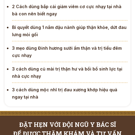
2 Cách dùng bắp cải giảm viêm cơ cực nhạy tại nhà
bà con nên biết ngay
Bí quyết dùng 1 nắm đậu nành giúp thận khỏe, dứt đau
lưng mỏi gối
3 mẹo dùng Đinh hương sưởi ấm thận và trị tiểu đêm
cực nhạy
3 cách dùng củ mài trị thận hư và bồi bổ sinh lực tại
nhà cực nhạy
3 cách dùng mộc nhĩ trị đau xương khớp hiệu quả
ngay tại nhà
ĐẶT HẸN VỚI ĐỘI NGŨ Y BÁC SĨ
ĐỂ ĐƯỢC THĂM KHÁM VÀ TƯ VẤN