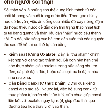
cho người sỏi thận
Sỏi thận vốn là những tinh thể cứng hình thành từ các
chất khoáng và muối trong nước tiểu. Theo góc nhìn y
học cổ truyền, việc ăn uống quá nhiều đồ cay nóng, đậm
đà hoặc thiếu nước dễ dẫn đến tình trạng thấp nhiệt tích
tụ tại bàng quang và thận, lâu dần “nấu” nước tiểu thành
sỏi. Do đó, bữa sáng của bà con cần tuân thủ các nguyên
tắc sau để hỗ trợ cơ thể tự cân bằng:
Kiểm soát lượng Oxalate:
Đây là “thủ phạm” chính
kết hợp với canxi tạo thành sỏi. Bà con nên hạn chế
các thực phẩm giàu oxalate trong bữa sáng như trà
đen, cà phê đậm đặc, hoặc các loại rau lá đậm màu
như rau bina.
Cân bằng Canxi từ thực phẩm:
Đừng quá kiêng
canxi vì sợ tạo sỏi. Ngược lại, việc bổ sung canxi từ
thực phẩm tự nhiên như sữa tươi, sữa chua giúp canxi
liên kết với oxalate ngay tại ruột, giúp đào thải qua
đường tiêu hóa thay vì đi vào thận.