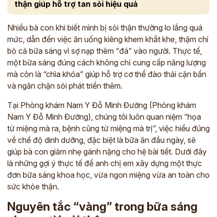
thận giúp hỗ trợ tan sỏi hiệu quả
Nhiều bà con khi biết mình bị sỏi thận thường lo lắng quá
mức, dẫn đến việc ăn uống kiêng khem khắt khe, thậm chí
bỏ cả bữa sáng vì sợ nạp thêm “đá” vào người. Thực tế,
một bữa sáng đúng cách không chỉ cung cấp năng lượng
mà còn là “chìa khóa” giúp hỗ trợ cơ thể đào thải cặn bẩn
và ngăn chặn sỏi phát triển thêm.
Tại Phòng khám Nam Y Đỗ Minh Đường (Phòng khám
Nam Y Đỗ Minh Đường), chúng tôi luôn quan niệm “họa
từ miệng mà ra, bệnh cũng từ miệng mà trị”, việc hiểu đúng
về chế độ dinh dưỡng, đặc biệt là bữa ăn đầu ngày, sẽ
giúp bà con giảm nhẹ gánh nặng cho hệ bài tiết. Dưới đây
là những gợi ý thực tế để anh chị em xây dựng một thực
đơn bữa sáng khoa học, vừa ngon miệng vừa an toàn cho
sức khỏe thận.
Nguyên tắc “vàng” trong bữa sáng