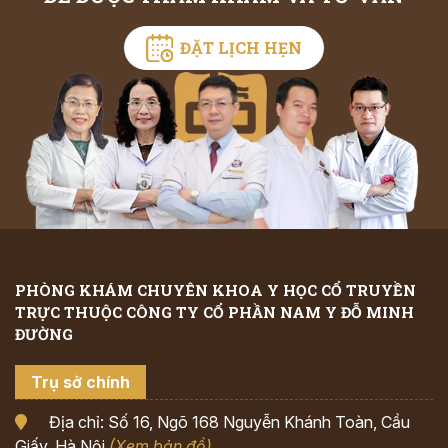
ĐẶT LỊCH HẸN
PHÒNG KHÁM CHUYÊN KHOA Y HỌC CỔ TRUYỀN
TRỰC THUỘC CÔNG TY CỔ PHẦN NAM Y ĐỖ MINH
ĐƯỜNG
Trụ sở chính
Địa chỉ: Số 16, Ngõ 168 Nguyễn Khánh Toàn, Cầu
Giấy, Hà Nội
(Xem bản đồ)