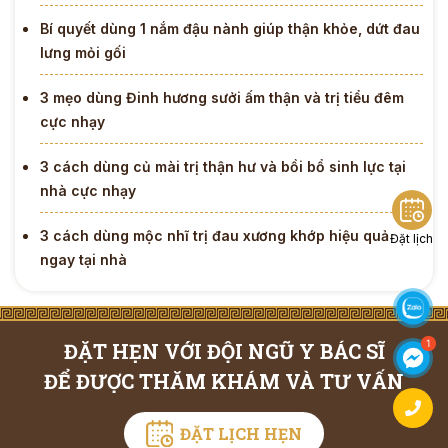
Bí quyết dùng 1 nắm đậu nành giúp thận khỏe, dứt đau
lưng mỏi gối
3 mẹo dùng Đinh hương sưởi ấm thận và trị tiểu đêm
cực nhạy
3 cách dùng củ mài trị thận hư và bồi bổ sinh lực tại
nhà cực nhạy
3 cách dùng mộc nhĩ trị đau xương khớp hiệu quả
Đặt lịch
ngay tại nhà
ĐẶT HẸN VỚI ĐỘI NGŨ Y BÁC SĨ
ĐỂ ĐƯỢC THĂM KHÁM VÀ TƯ VẤN
ĐẶT LỊCH HẸN