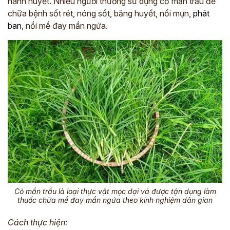
hành huyết. Nhiều người thường sử dụng cỏ mần trầu để
chữa bệnh sốt rét, nóng sốt, băng huyết, nổi mụn,
phát
*
ban
, nổi mề đay mẩn ngứa.
ĐĂNG KÝ TƯ VẤN »
ĐĂNG KÝ ĐẾN KHÁM TRỰC TIẾP
Thông tin của bạn được bảo mật và chỉ sử dụng cho mục đích tư vấn.
Cỏ mần trầu là loại thực vật mọc dại và được tận dụng làm
thuốc chữa mề đay mẩn ngứa theo kinh nghiệm dân gian
Cách thực hiện: