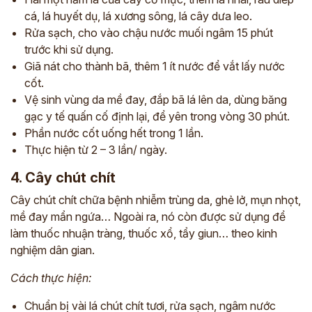
cá, lá huyết dụ, lá xương sông, lá cây dưa leo.
Rửa sạch, cho vào chậu nước muối ngâm 15 phút
trước khi sử dụng.
Giã nát cho thành bã, thêm 1 ít nước để vắt lấy nước
cốt.
Vệ sinh vùng da mề đay, đắp bã lá lên da, dùng băng
gạc y tế quấn cố định lại, để yên trong vòng 30 phút.
Phần nước cốt uống hết trong 1 lần.
Thực hiện từ 2 – 3 lần/ ngày.
4. Cây chút chít
Cây chút chít chữa bệnh nhiễm trùng da, ghẻ lở, mụn nhọt,
mề đay mẩn ngứa… Ngoài ra, nó còn được sử dụng để
làm thuốc nhuận tràng, thuốc xổ, tẩy giun… theo kinh
nghiệm dân gian.
Cách thực hiện:
Chuẩn bị vài lá chút chít tươi, rửa sạch, ngâm nước