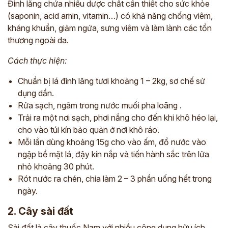
Đinh lăng chứa nhiều dược chất cần thiết cho sức khỏe
(saponin, acid amin, vitamin…) có khả năng chống viêm,
kháng khuẩn, giảm ngứa, sưng viêm và làm lành các tổn
thương ngoài da.
Cách thực hiện:
Chuẩn bị lá đinh lăng tươi khoảng 1 – 2kg, sơ chế sử
dụng dần.
Rửa sạch, ngâm trong nước muối pha loãng .
Trải ra một nơi sạch, phơi nắng cho đến khi khô héo lại,
cho vào túi kín bảo quản ở nơi khô ráo.
Mỗi lần dùng khoảng 15g cho vào ấm, đổ nước vào
ngập bề mặt lá, đậy kín nắp và tiến hành sắc trên lửa
nhỏ khoảng 30 phút.
Rót nước ra chén, chia làm 2 – 3 phần uống hết trong
ngày.
2. Cây sài đất
Sài đất là cây thuốc Nam với nhiều công dụng hữu ích