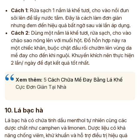
Cách 1
: Rửa sạch 1 nắm lá khế tươi, cho vào nồi đun
sôi lên để lấy nước tắm. Đây là cách làm đơn giản
nhưng đem đến hiệu quả bất ngờ sau vài lần áp dụng.
Cách 2
: Dùng một nắm lá khế tươi, rửa sạch, cho vào
chảo sao nóng lên với muối hột. Đổ hỗn hợp này ra
một chiếc khăn, buộc chặt đầu rồi chườm lên vùng da
mề đay cho đến khi nguội. Khuyến khích nên thực hiện
2 lần/ ngày để đạt kết quả tốt nhất.
Xem thêm:
5
Cách Chữa Mề Đay Bằng Lá Khế
Cực Đơn Giản Tại Nhà
10. Lá bạc hà
Lá bạc hà có chứa tinh dầu menthol tự nhiên cùng các
dược chất như camphen và limonen. Dược liệu có khả
năng chống viêm, khử khuẩn và hỗ trợ điều trị hiệu quả