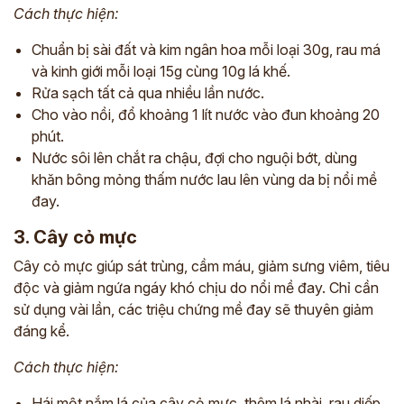
Cách thực hiện:
Chuẩn bị sài đất và kim ngân hoa mỗi loại 30g, rau má
và kinh giới mỗi loại 15g cùng 10g lá khế.
Rửa sạch tất cả qua nhiều lần nước.
Cho vào nồi, đổ khoảng 1 lít nước vào đun khoảng 20
phút.
Nước sôi lên chắt ra chậu, đợi cho nguội bớt, dùng
khăn bông mỏng thấm nước lau lên vùng da bị nổi mề
đay.
3. Cây cỏ mực
Cây cỏ mực giúp sát trùng, cầm máu, giảm sưng viêm, tiêu
độc và giảm ngứa ngáy khó chịu do nổi mề đay. Chỉ cần
sử dụng vài lần, các triệu chứng mề đay sẽ thuyên giảm
đáng kể.
Cách thực hiện:
Hái một nắm lá của cây cỏ mực, thêm lá nhài, rau diếp