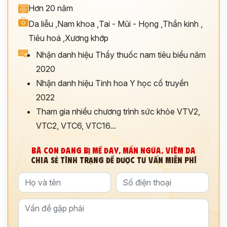
Hơn 20 năm
Da liễu
,
Nam khoa
,
Tai - Mũi - Họng
,
Thần kinh
,
Tiêu hoá
,
Xương khớp
Nhận danh hiệu Thầy thuốc nam tiêu biểu năm
2020
Nhận danh hiệu Tinh hoa Y học cổ truyền
2022
Tham gia nhiều chương trình sức khỏe VTV2,
VTC2, VTC6, VTC16...
BÀ CON ĐANG BỊ MỀ ĐAY, MẨN NGỨA, VIÊM DA
CHIA SẺ TÌNH TRẠNG ĐỂ ĐƯỢC TƯ VẤN MIỄN PHÍ