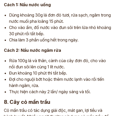
Cách 1: Nấu nước uống
Dùng khoảng 30g lá đơn đỏ tươi, rửa sạch, ngâm trong
nước muối pha loãng 15 phút.
Cho vào ấm, đổ nước vào đun sôi trên lửa nhỏ khoảng
30 phút rồi tắt bếp.
Chia làm 3 phần uống hết trong ngày.
Cách 2: Nấu nước ngâm rửa
Rửa 100g lá và thân, cành của cây đơn đỏ, cho vào
nồi đun sôi lên cùng 1 lít nước.
Đun khoảng 10 phút thì tắt bếp.
ĐĂNG KÝ TƯ VẤN
Đợi cho nguội bớt hoặc thêm nước lạnh vào rồi tiến
THĂM KHÁM
hành ngâm, rửa.
Thực hiện cách này 2 lần/ ngày sáng và tối.
CÙNG CHUYÊN GIA Y HỌC CỔ TRUYỀN
8. Cây cỏ mần trầu
*
Cỏ mần trầu có tác dụng giải độc, mát gan, lợi tiểu và
*