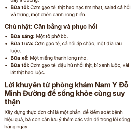
dây ít đường.
Bữa tối:
Cơm gạo tẻ, thịt heo nạc rim nhạt, salad cá hồi
và trứng, một chén canh rong biển.
Chủ nhật: Cân bằng và phục hồi
Bữa sáng:
Một tô phở bò.
Bữa trưa:
Cơm gạo tẻ, cá hồi áp chảo, một đĩa rau
luộc.
Bữa xế:
Một miếng thanh long nhỏ.
Bữa tối:
Cơm gạo tẻ, đậu hũ nhồi thịt, bí xanh luộc, vài
lát thịt heo luộc.
Lời khuyên từ phòng khám Nam Y Đỗ
Minh Đường để sống khỏe cùng suy
thận
Xây dựng thực đơn chỉ là một phần, để kiểm soát bệnh
hiệu quả, bà con cần lưu ý thêm các vấn đề trong lối sống
hàng ngày: