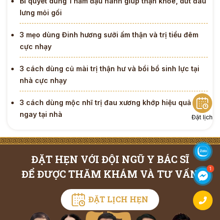
Bí quyết dùng 1 nắm đậu nành giúp thận khỏe, dứt đau
lưng mỏi gối
3 mẹo dùng Đinh hương sưởi ấm thận và trị tiểu đêm
cực nhạy
3 cách dùng củ mài trị thận hư và bồi bổ sinh lực tại
nhà cực nhạy
3 cách dùng mộc nhĩ trị đau xương khớp hiệu quả
ngay tại nhà
Đặt lịch
ĐẶT HẸN VỚI ĐỘI NGŨ Y BÁC SĨ
ĐỂ ĐƯỢC THĂM KHÁM VÀ TƯ VẤN
ĐẶT LỊCH HẸN