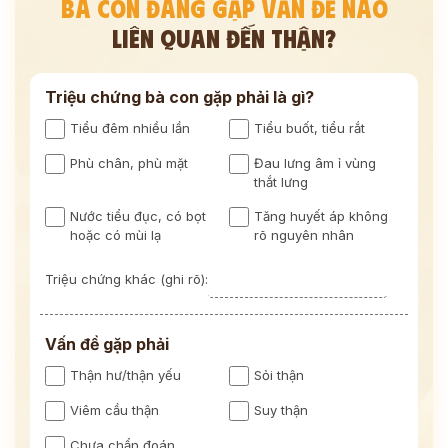
BÀ CON ĐANG GẶP VẤN ĐỀ NÀO
LIÊN QUAN ĐẾN THẬN?
Triệu chứng bà con gặp phải là gì?
Tiểu đêm nhiều lần
Tiểu buốt, tiểu rắt
Phù chân, phù mặt
Đau lưng âm ỉ vùng
thắt lưng
Nước tiểu đục, có bọt
Tăng huyết áp không
hoặc có mùi lạ
rõ nguyên nhân
Triệu chứng khác (ghi rõ):
Vấn đề gặp phải
Thận hư/thận yếu
Sỏi thận
Viêm cầu thận
Suy thận
Chưa chẩn đoán