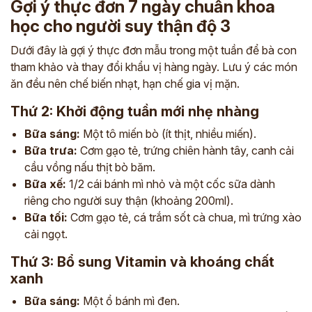
Gợi ý thực đơn 7 ngày chuẩn khoa
học cho người suy thận độ 3
Dưới đây là gợi ý thực đơn mẫu trong một tuần để bà con
tham khảo và thay đổi khẩu vị hàng ngày. Lưu ý các món
ăn đều nên chế biến nhạt, hạn chế gia vị mặn.
Thứ 2: Khởi động tuần mới nhẹ nhàng
Bữa sáng:
Một tô miến bò (ít thịt, nhiều miến).
Bữa trưa:
Cơm gạo tẻ, trứng chiên hành tây, canh cải
cầu vồng nấu thịt bò băm.
Bữa xế:
1/2 cái bánh mì nhỏ và một cốc sữa dành
riêng cho người suy thận (khoảng 200ml).
Bữa tối:
Cơm gạo tẻ, cá trắm sốt cà chua, mì trứng xào
cải ngọt.
Thứ 3: Bổ sung Vitamin và khoáng chất
xanh
Bữa sáng:
Một ổ bánh mì đen.