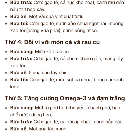
Bữa trưa:
Cơm gạo tẻ, cá nục kho nhạt, canh rau dền
nấu thịt heo xay.
Bữa xế:
Một vài quả việt quất tươi.
Bữa tối:
Cơm gạo tẻ, sườn xào chua ngọt, rau muống
xào tỏi (lượng vừa phải), canh bông atiso.
Thứ 4: Đổi vị với món cá và rau củ
Bữa sáng:
Miến xào rau củ.
Bữa trưa:
Cơm gạo tẻ, cá chẽm chiên giòn, măng tây
xào tỏi.
Bữa xế:
5 quả dâu tây chín.
Bữa tối:
Cơm gạo tẻ, mọc sốt cà chua, bông cải xanh
luộc.
Thứ 5: Tăng cường Omega-3 và đạm trắng
Bữa sáng:
Một tô phở bò (chủ yếu là bánh phở, hạn
chế nước dùng béo).
Bữa trưa:
Cơm gạo tẻ, cá hồi áp chảo, canh bắp cải.
Bữa xế:
Một quả táo xanh.