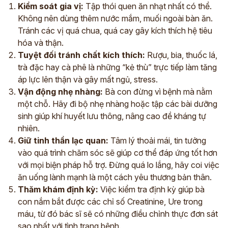
Kiểm soát gia vị:
Tập thói quen ăn nhạt nhất có thể.
Không nên dùng thêm nước mắm, muối ngoài bàn ăn.
Tránh các vị quá chua, quá cay gây kích thích hệ tiêu
hóa và thận.
Tuyệt đối tránh chất kích thích:
Rượu, bia, thuốc lá,
trà đặc hay cà phê là những “kẻ thù” trực tiếp làm tăng
áp lực lên thận và gây mất ngủ, stress.
Vận động nhẹ nhàng:
Bà con đừng vì bệnh mà nằm
một chỗ. Hãy đi bộ nhẹ nhàng hoặc tập các bài dưỡng
sinh giúp khí huyết lưu thông, nâng cao đề kháng tự
nhiên.
Giữ tinh thần lạc quan:
Tâm lý thoải mái, tin tưởng
vào quá trình chăm sóc sẽ giúp cơ thể đáp ứng tốt hơn
ĐĂNG KÝ TƯ VẤN
với mọi biện pháp hỗ trợ. Đừng quá lo lắng, hãy coi việc
THĂM KHÁM
ăn uống lành mạnh là một cách yêu thương bản thân.
CÙNG CHUYÊN GIA Y HỌC CỔ TRUYỀN
Thăm khám định kỳ:
Việc kiểm tra định kỳ giúp bà
con nắm bắt được các chỉ số Creatinine, Ure trong
*
máu, từ đó bác sĩ sẽ có những điều chỉnh thực đơn sát
*
sao nhất với tình trạng bệnh.