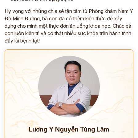
Hy vọng với những chia sẻ tận tâm từ Phòng khám Nam Y
*
Đỗ Minh Đường, bà con đã có thêm kiến thức để xây
dựng cho mình một thực đơn ăn uống khoa học. Chúc bà
ĐĂNG KÝ TƯ VẤN »
con luôn kiên trì và có thật nhiều sức khỏe trên hành trình
đẩy lùi bệnh tật!
ĐĂNG KÝ ĐẾN KHÁM TRỰC TIẾP
Thông tin của bạn được bảo mật và chỉ sử dụng cho mục đích tư vấn.
Lương Y Nguyễn Tùng Lâm