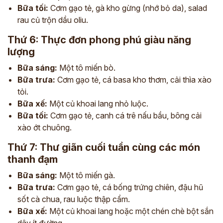
Bữa tối:
Cơm gạo tẻ, gà kho gừng (nhớ bỏ da), salad
rau củ trộn dầu oliu.
Thứ 6: Thực đơn phong phú giàu năng
lượng
Bữa sáng:
Một tô miến bò.
Bữa trưa:
Cơm gạo tẻ, cá basa kho thơm, cải thìa xào
tỏi.
Bữa xế:
Một củ khoai lang nhỏ luộc.
Bữa tối:
Cơm gạo tẻ, canh cá trê nấu bầu, bông cải
xào ớt chuông.
Thứ 7: Thư giãn cuối tuần cùng các món
thanh đạm
Bữa sáng:
Một tô miến gà.
Bữa trưa:
Cơm gạo tẻ, cá bống trứng chiên, đậu hũ
sốt cà chua, rau luộc thập cẩm.
Bữa xế:
Một củ khoai lang hoặc một chén chè bột sắn