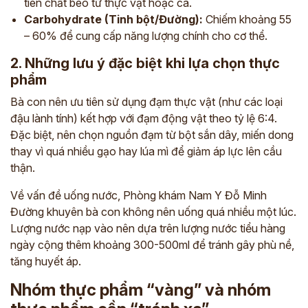
tiên chất béo từ thực vật hoặc cá.
Carbohydrate (Tinh bột/Đường):
Chiếm khoảng 55
– 60% để cung cấp năng lượng chính cho cơ thể.
2. Những lưu ý đặc biệt khi lựa chọn thực
phẩm
Bà con nên ưu tiên sử dụng đạm thực vật (như các loại
đậu lành tính) kết hợp với đạm động vật theo tỷ lệ 6:4.
Đặc biệt, nên chọn nguồn đạm từ bột sắn dây, miến dong
thay vì quá nhiều gạo hay lúa mì để giảm áp lực lên cầu
thận.
Về vấn đề uống nước, Phòng khám Nam Y Đỗ Minh
Đường khuyên bà con không nên uống quá nhiều một lúc.
Lượng nước nạp vào nên dựa trên lượng nước tiểu hàng
ngày cộng thêm khoảng 300-500ml để tránh gây phù nề,
tăng huyết áp.
Nhóm thực phẩm “vàng” và nhóm