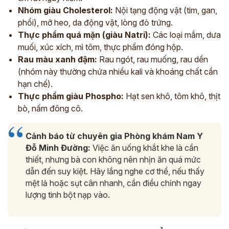
Nhóm giàu Cholesterol:
Nội tạng động vật (tim, gan,
phổi), mỡ heo, da động vật, lòng đỏ trứng.
Thực phẩm quá mặn (giàu Natri):
Các loại mắm, dưa
muối, xúc xích, mì tôm, thực phẩm đóng hộp.
Rau màu xanh đậm:
Rau ngót, rau muống, rau dền
(nhóm này thường chứa nhiều kali và khoáng chất cần
hạn chế).
Thực phẩm giàu Phospho:
Hạt sen khô, tôm khô, thịt
bò, nấm đông cô.
Cảnh báo từ chuyên gia Phòng khám Nam Y
Đỗ Minh Đường:
Việc ăn uống khắt khe là cần
thiết, nhưng bà con không nên nhịn ăn quá mức
dẫn đến suy kiệt. Hãy lắng nghe cơ thể, nếu thấy
mệt lả hoặc sụt cân nhanh, cần điều chỉnh ngay
lượng tinh bột nạp vào.