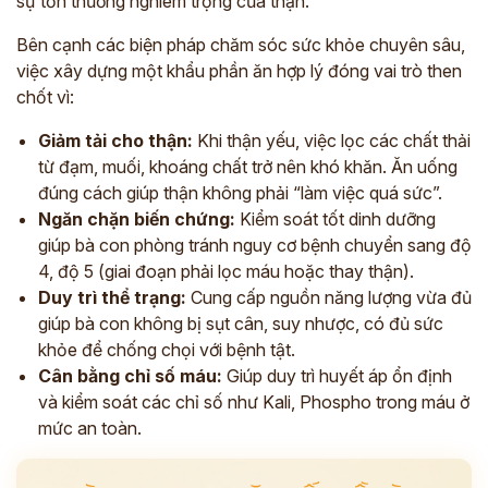
sự tổn thương nghiêm trọng của thận.
Bên cạnh các biện pháp chăm sóc sức khỏe chuyên sâu,
việc xây dựng một khẩu phần ăn hợp lý đóng vai trò then
chốt vì:
Giảm tải cho thận:
Khi thận yếu, việc lọc các chất thải
từ đạm, muối, khoáng chất trở nên khó khăn. Ăn uống
đúng cách giúp thận không phải “làm việc quá sức”.
Ngăn chặn biến chứng:
Kiểm soát tốt dinh dưỡng
giúp bà con phòng tránh nguy cơ bệnh chuyển sang độ
4, độ 5 (giai đoạn phải lọc máu hoặc thay thận).
Duy trì thể trạng:
Cung cấp nguồn năng lượng vừa đủ
giúp bà con không bị sụt cân, suy nhược, có đủ sức
khỏe để chống chọi với bệnh tật.
Cân bằng chỉ số máu:
Giúp duy trì huyết áp ổn định
và kiểm soát các chỉ số như Kali, Phospho trong máu ở
mức an toàn.