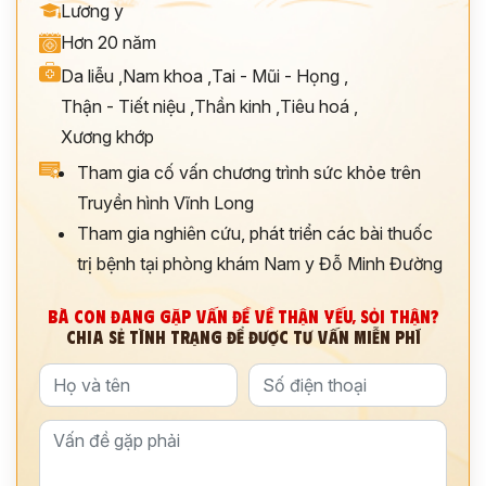
Lương y
Hơn 20 năm
Da liễu
,
Nam khoa
,
Tai - Mũi - Họng
,
Thận - Tiết niệu
,
Thần kinh
,
Tiêu hoá
,
Xương khớp
Tham gia cố vấn chương trình sức khỏe trên
Truyền hình Vĩnh Long
Tham gia nghiên cứu, phát triển các bài thuốc
trị bệnh tại phòng khám Nam y Đỗ Minh Đường
BÀ CON ĐANG GẶP VẤN ĐỀ VỀ THẬN YẾU, SỎI THẬN?
CHIA SẺ TÌNH TRẠNG ĐỂ ĐƯỢC TƯ VẤN MIỄN PHÍ