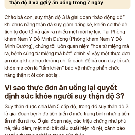
thận độ 3 và gợi ý ăn uống trong 7 ngày
Chào bà con, suy thận độ 3 là giai đoạn “báo động đỏ”
khi chức năng thận đã suy giảm đáng kể, khiến cơ thể dễ
tích tụ độc tố và gây ra nhiều mệt mỏi hệ lụy. Tại Phòng
khám Nam Y Đỗ Minh Đường (Phòng khám Nam Y Đỗ
Minh Đường), chúng tôi luôn quan niệm “họa từ miệng mà
ra, bệnh cũng từ miệng mà bớt”, chính vì vậy một thực đơn
ăn uống khoa học không chỉ là cách để bà con duy trì sức
khỏe mà còn là “tấm khiên” bảo vệ những phần chức
năng thận ít ỏi còn sót lại.
Vì sao thực đơn ăn uống lại quyết
định sức khỏe người suy thận độ 3?
Suy thận được chia làm 5 cấp độ, trong đó suy thận độ 3
là giai đoạn bệnh đã tiến triển ở mức trung bình nhưng tiềm
ẩn nhiều rủi ro. Ở giai đoạn này, các triệu chứng như phù
nề, tiểu đêm, mệt mỏi bắt đầu xuất hiện rõ rệt, cảnh báo