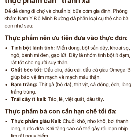
thực phẩm cần “tránh xa”
Để dễ dàng đi chợ và chuẩn bị bữa cơm gia đình, Phòng
khám Nam Y Đỗ Minh Đường đã phân loại cụ thể cho bà
con như sau:
Thực phẩm nên ưu tiên đưa vào thực đơn:
Tinh bột lành tính:
Miến dong, bột sắn dây, khoai sọ,
ngô, bánh mì đen, gạo lứt. Đây là nhóm tinh bột ít đạm,
rất tốt cho người suy thận.
Chất béo tốt:
Dầu oliu, dầu cải, dầu cá giàu Omega-3
giúp bảo vệ tim mạch và mạch máu thận.
Đạm trắng:
Thịt gà (bỏ da), thịt vịt, cá đồng, ếch, lòng
trắng trứng.
Trái cây ít kali:
Táo, lê, việt quất, dâu tây.
Thực phẩm bà con cần hạn chế tối đa:
Thực phẩm giàu Kali:
Chuối khô, nho khô, bơ, thanh
long, nước dừa. Kali tăng cao có thể gây rối loạn nhịp
tim rất nguy hiểm.