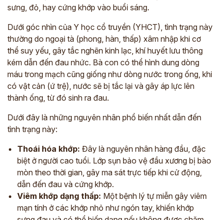
sưng, đỏ, hay cứng khớp vào buổi sáng.
Dưới góc nhìn của Y học cổ truyền (YHCT), tình trạng này
thường do ngoại tà (phong, hàn, thấp) xâm nhập khi cơ
thể suy yếu, gây tắc nghẽn kinh lạc, khí huyết lưu thông
kém dẫn đến đau nhức. Bà con có thể hình dung dòng
máu trong mạch cũng giống như dòng nước trong ống, khi
có vật cản (ứ trệ), nước sẽ bị tắc lại và gây áp lực lên
thành ống, từ đó sinh ra đau.
Dưới đây là những nguyên nhân phổ biến nhất dẫn đến
tình trạng này:
Thoái hóa khớp:
Đây là nguyên nhân hàng đầu, đặc
biệt ở người cao tuổi. Lớp sụn bảo vệ đầu xương bị bào
mòn theo thời gian, gây ma sát trực tiếp khi cử động,
dẫn đến đau và cứng khớp.
Viêm khớp dạng thấp:
Một bệnh lý tự miễn gây viêm
mạn tính ở các khớp nhỏ như ngón tay, khiến khớp
sưng đau và có thể biến dạng nếu không được chăm