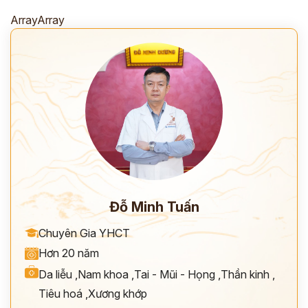
ArrayArray
Đỗ Minh Tuấn
Chuyên Gia YHCT
Hơn 20 năm
Da liễu
,
Nam khoa
,
Tai - Mũi - Họng
,
Thần kinh
,
Tiêu hoá
,
Xương khớp