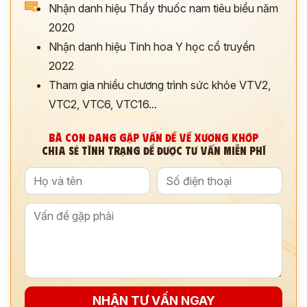
Nhận danh hiệu Thầy thuốc nam tiêu biểu năm
2020
Nhận danh hiệu Tinh hoa Y học cổ truyền
2022
Tham gia nhiều chương trình sức khỏe VTV2,
VTC2, VTC6, VTC16...
BÀ CON ĐANG GẶP VẤN ĐỀ VỀ XƯƠNG KHỚP
CHIA SẺ TÌNH TRẠNG ĐỂ ĐƯỢC TƯ VẤN MIỄN PHÍ
ĐĂNG KÝ TƯ VẤN
THĂM KHÁM
CÙNG CHUYÊN GIA Y HỌC CỔ TRUYỀN
*
NHẬN TƯ VẤN NGAY
*