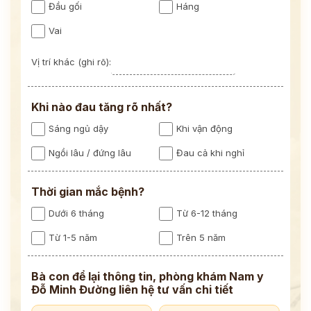
Đầu gối
Háng
Vai
Vị trí khác (ghi rõ):
Khi nào đau tăng rõ nhất?
Sáng ngủ dậy
Khi vận động
Ngồi lâu / đứng lâu
Đau cả khi nghỉ
Thời gian mắc bệnh?
Dưới 6 tháng
Từ 6-12 tháng
Từ 1-5 năm
Trên 5 năm
Bà con để lại thông tin, phòng khám Nam y
Đỗ Minh Đường liên hệ tư vấn chi tiết