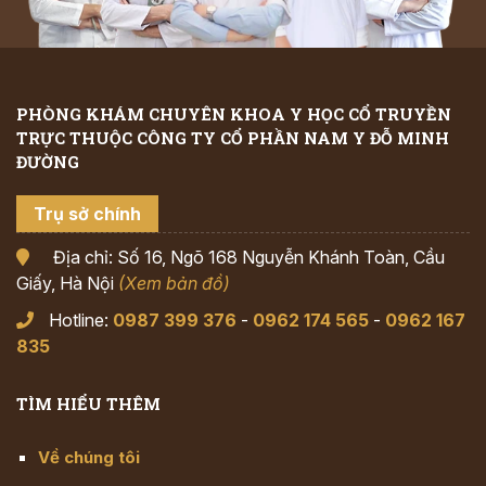
PHÒNG KHÁM CHUYÊN KHOA Y HỌC CỔ TRUYỀN
TRỰC THUỘC CÔNG TY CỔ PHẦN NAM Y ĐỖ MINH
ĐƯỜNG
Trụ sở chính
Địa chỉ: Số 16, Ngõ 168 Nguyễn Khánh Toàn, Cầu
Giấy, Hà Nội
(Xem bản đồ)
Hotline:
0987 399 376
-
0962 174 565
-
0962 167
835
TÌM HIỂU THÊM
Về chúng tôi