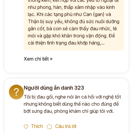
thông kém, kết hợp với các yếu tố ngoại tà
như phong, hàn, thấp xâm nhập vào kinh
lạc. Khi các tạng phủ như Can (gan) và
Thận bị suy yếu, không đủ sức nuôi dưỡng
gân cốt, bà con sẽ cảm thấy đau nhức, tê
mỏi và gặp khó khăn trong vận động. Để
cải thiện tình trạng đau khớp háng,...
Xem chi tiết »
Người dùng ẩn danh 323
?
Tôi bị đau gối, nghe nói ăn cá hồi với nghệ tốt
nhưng không biết dùng thế nào cho đúng để
bớt sưng đau, phòng khám chỉ giúp tôi với.
Thích
Câu trả lời