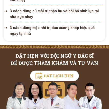
3 cách dùng củ mài trị thận hư và bồi bổ sinh lực tại
nhà cực nhạy
3 cách dùng mộc nhĩ trị đau xương khớp hiệu quả
ngay tại nhà
ĐẶT HẸN VỚI ĐỘI NGŨ Y BÁC SĨ
ĐỂ ĐƯỢC THĂM KHÁM VÀ TƯ VẤN
ĐẶT LỊCH HẸN