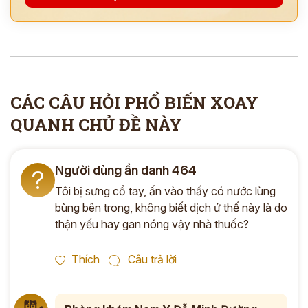
*
ĐĂNG KÝ TƯ VẤN »
CÁC CÂU HỎI PHỔ BIẾN XOAY
ĐĂNG KÝ ĐẾN KHÁM TRỰC TIẾP
QUANH CHỦ ĐỀ NÀY
Thông tin của bạn được bảo mật và chỉ sử dụng cho mục đích tư vấn.
Người dùng ẩn danh 464
?
Tôi bị sưng cổ tay, ấn vào thấy có nước lùng
bùng bên trong, không biết dịch ứ thế này là do
thận yếu hay gan nóng vậy nhà thuốc?
Thích
Câu trả lời