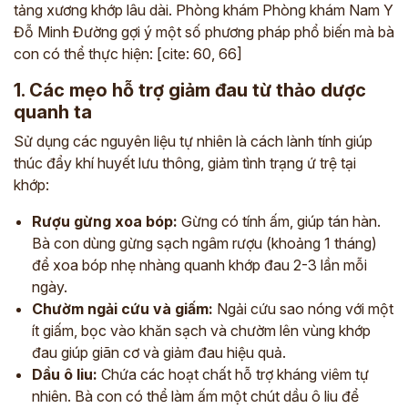
tảng xương khớp lâu dài. Phòng khám Phòng khám Nam Y
Đỗ Minh Đường gợi ý một số phương pháp phổ biến mà bà
con có thể thực hiện: [cite: 60, 66]
1. Các mẹo hỗ trợ giảm đau từ thảo dược
quanh ta
Sử dụng các nguyên liệu tự nhiên là cách lành tính giúp
thúc đẩy khí huyết lưu thông, giảm tình trạng ứ trệ tại
khớp:
Rượu gừng xoa bóp:
Gừng có tính ấm, giúp tán hàn.
Bà con dùng gừng sạch ngâm rượu (khoảng 1 tháng)
để xoa bóp nhẹ nhàng quanh khớp đau 2-3 lần mỗi
ngày.
Chườm ngải cứu và giấm:
Ngải cứu sao nóng với một
ít giấm, bọc vào khăn sạch và chườm lên vùng khớp
đau giúp giãn cơ và giảm đau hiệu quả.
Dầu ô liu:
Chứa các hoạt chất hỗ trợ kháng viêm tự
nhiên. Bà con có thể làm ấm một chút dầu ô liu để