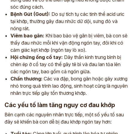
sóc đúng cách.
Bệnh Gút (Gout):
Do sự tích tụ các tinh thể acid uric
tại khớp, thường gây đau nhức dữ dội, sưng đỏ và
nóng rát.
Viêm bao gân:
Khi bao bảo vệ gân bị viêm, bà con sẽ
thấy đau nhức mỗi khi vận động ngón tay, đôi khi có
cảm giác kẹt khớp (ngón tay lò xo).
Hội chứng ống cổ tay:
Dây thần kinh trung bình bị
chèn ép ở cổ tay có thể gây tê bì và đau lan tỏa lên
các ngón tay, bao gồm cả ngón giữa.
Chấn thương:
Các va đập, bong gân hoặc gãy xương
nhỏ trong quá trình lao động, sinh hoạt cũng là nguyên
nhân trực tiếp gây tổn thương khớp.
Các yếu tố làm tăng nguy cơ đau khớp
Bên cạnh các nguyên nhân trực tiếp, một số yếu tố sau
đây sẽ khiến bà con dễ bị đau khớp ngón tay hơn:
Tuổi tác:
Càng lớn tuổi, quá trình lão hóa tự nhiên