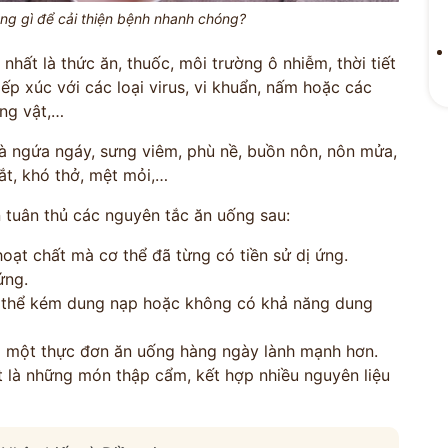
iêng gì để cải thiện bệnh nhanh chóng?
hất là thức ăn, thuốc, môi trường ô nhiễm, thời tiết
ếp xúc với các loại virus, vi khuẩn, nấm hoặc các
ộng vật,…
là ngứa ngáy, sưng viêm, phù nề, buồn nôn, nôn mửa,
ĐỘI NGŨ
ắt, khó thở, mệt mỏi,…
 VẤN
ĐỖ MIN
 tuân thủ các nguyên tắc ăn uống sau:
M
oạt chất mà cơ thể đã từng có tiền sử dị ứng.
Kinh Nghiệm - 
ứng.
 thể kém dung nạp hoặc không có khả năng dung
CỔ TRUYỀN
g một thực đơn ăn uống hàng ngày lành mạnh hơn.
ất là những món thập cẩm, kết hợp nhiều nguyên liệu
n hóa
Bảo mật thông tin tuyệt
ng
đối