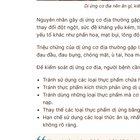
Dị ứng cơ địa nên ăn gì, k
Nguyên nhân gây dị ứng cơ địa thường gặp n
thay đổi đột ngột, sức đề kháng yếu kém, ti
yếu tố khác như phấn hoa, mạt bụi, lông đ
Triệu chứng của dị ứng cơ địa thường gặp 
đau đầu, đau bụng, chóng mặt, ù tai, hoa m
ĐĂNG KÝ TƯ
Để kiểm soát dị ứng cơ địa, người bệnh cần
THĂM KHÁ
Tránh sử dụng các loại thực phẩm chứa h
Tránh thực phẩm kích thích phản ứng dị 
Tránh dùng những loại thực phẩm mà cơ
CÙNG CHUYÊN GIA Y HỌC 
nạp.
Thay thế các loại thực phẩm dị ứng bằn
Hạn chế sử dụng các loại thức ăn lạ, nh
không rõ ràng.
Bác sĩ >20 năm kinh
Phác đồ cá nhâ
nghiệm
theo thể trạ