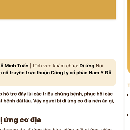
ỗ Minh Tuấn
| Lĩnh vực khám chữa:
Dị ứng
Nơi
 cổ truyền trực thuộc Công ty cổ phần Nam Y Đỗ
T
 hỗ trợ đẩy lùi các triệu chứng bệnh, phục hồi các
 bệnh dài lâu. Vậy người bị dị ứng cơ địa nên ăn gì,
ị ứng cơ địa
 thương da, đường tiêu hóa, viêm mũi dị ứng, viêm