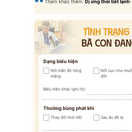
Tham khảo thêm:
Dị ứng thời tiết lạnh
:
TÌNH TRẠNG
BÀ CON ĐANG
ĐĂNG KÝ TƯ 
Dạng biểu hiện
Nổi mẩn đỏ từng
Nổi cục như muỗ
ĐĂNG KÝ ĐẾN KHÁM
mảng
đốt
Thông tin của bạn được bảo mật và chỉ
Biểu hiện khác (ghi rõ):
Thường bùng phát khi
Thay đổi thời tiết
Sau ăn đồ lạ