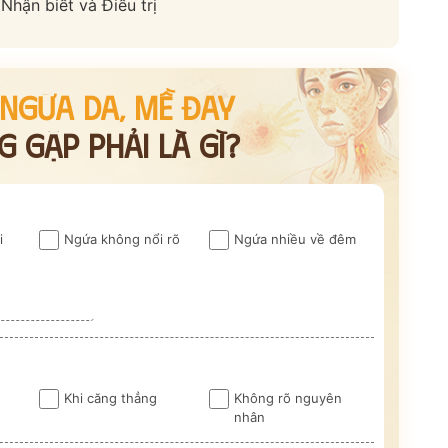
 Nhận biết và Điều trị
*
*
 NGỨA DA, MỀ ĐAY
*
 GẶP PHẢI LÀ GÌ?
VẤN »
HOTLINE TƯ VẤN
i
Ngứa không nổi rõ
Ngứa nhiều về đêm
 TRỰC TIẾP
0962 167 835
 sử dụng cho mục đích tư vấn.
Khi căng thẳng
Không rõ nguyên
nhân