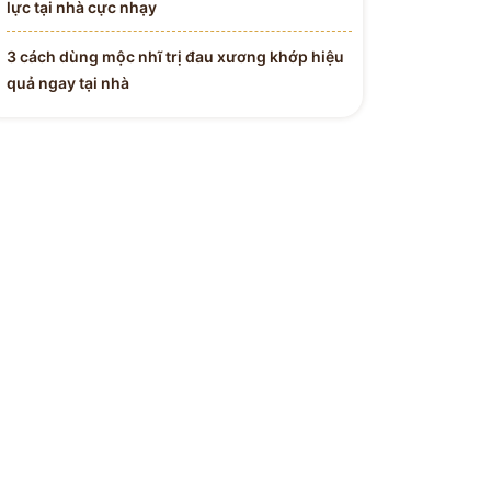
lực tại nhà cực nhạy
3 cách dùng mộc nhĩ trị đau xương khớp hiệu
quả ngay tại nhà
 Y BÁC SĨ
H ĐƯỜNG
Tận Tâm - Y Đức