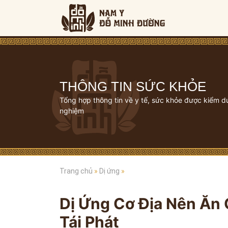
THÔNG TIN SỨC KHỎE
Tổng hợp thông tin về y tế, sức khỏe được kiểm d
nghiệm
Trang chủ
»
Dị ứng
»
Dị Ứng Cơ Địa Nên Ăn 
Tái Phát