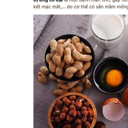
kết mạc mắt,… do cơ thể có sẵn mầm mống d